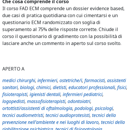
Che cosa comprende il corso
Il corso FAD ECM comprende un dossier evidence based,
due casi di pratica quotidiana con cui cimentarsi e un
questionario ECM randomizzato con soglia di
superamento al 75% delle risposte corrette. Chiude il
corso il questionario di gradimento con la possibilità di
lasciare anche un commento in aperto sul corso svolto.
APERTO A
medici chirurghi
,
infermieri
,
ostetriche/i
,
farmacisti
,
assistenti
sanitari
,
biologi
,
chimici
,
dietisti
,
educatori professionali
,
fisici
,
fisioterapisti
,
igienisti dentali
,
infermieri pediatrici
,
logopedisti
,
massofisioterapisti
,
odontoiatri
,
ortottisti/assistenti di oftalmologia
,
podologi
,
psicologi
,
tecnici audiometristi
,
tecnici audioprotesisti
,
tecnici della
prevenzione nell'ambiente e nei luoghi di lavoro
,
tecnici della
riabilitazione psichiatrica
,
tecnici di fisiopatologia