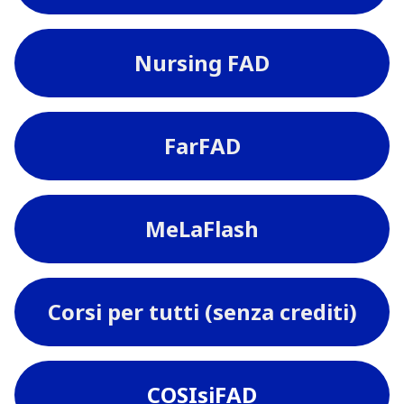
Nursing FAD
FarFAD
MeLaFlash
Corsi per tutti (senza crediti)
COSIsiFAD