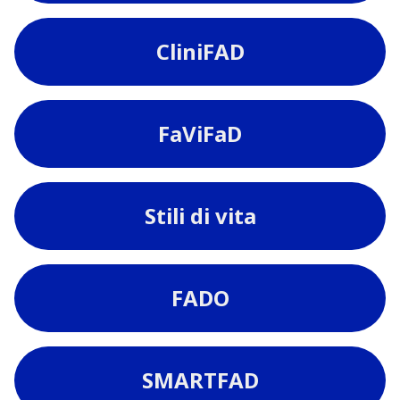
CliniFAD
FaViFaD
Stili di vita
FADO
SMARTFAD