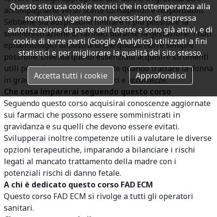
Questo sito usa cookie tecnici che in ottemperanza alla
accompagnarle verso scelte consapevoli e responsabili.
normativa vigente non necessitano di espressa
Sebbene sia auspicabile limitare il più possibile la
autorizzazione da parte dell'utente e sono già attivi, e di
somministrazione di farmaci durante la gestazione, i dati
cookie di terze parti (Google Analytics) utilizzati a fini
epidemiologici dimostrano che questo non è sempre
statistici e per migliorare la qualità del sito stesso.
possibile. Diventa quindi essenziale acquisire strumenti
utili per valutare correttamente quando trattare la donna
Accetta tutti i cookie
Approfondisci
in gravidanza, con quali farmaci e accortezze.
Che cosa imparerai seguendo questo corso
Seguendo questo corso acquisirai conoscenze aggiornate
sui farmaci che possono essere somministrati in
gravidanza e su quelli che devono essere evitati.
Svilupperai inoltre competenze utili a valutare le diverse
opzioni terapeutiche, imparando a bilanciare i rischi
legati al mancato trattamento della madre con i
potenziali rischi di danno fetale.
A chi è dedicato questo corso FAD ECM
Questo corso FAD ECM si rivolge a tutti gli operatori
sanitari.