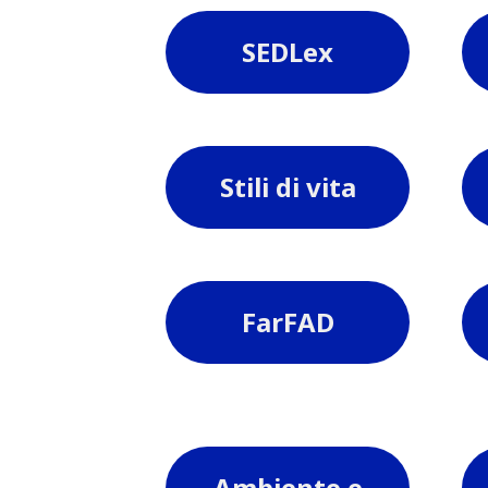
SEDLex
Stili di vita
FarFAD
Ambiente e