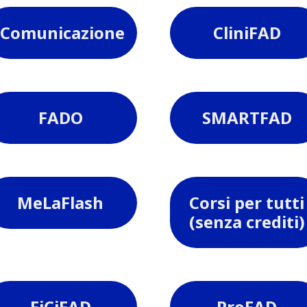
Comunicazione
CliniFAD
FADO
SMARTFAD
MeLaFlash
Corsi per tutti
(senza crediti)
FiCiFAD
ProFAD