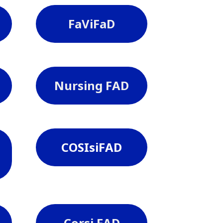
FaViFaD
Nursing FAD
COSIsiFAD
Corsi FAD