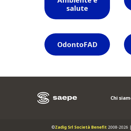
salute
OdontoFAD
Chi siam
©
Zadig Srl Società Benefit
2008-2026 