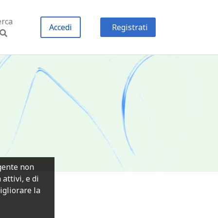
erca
Accedi
Registrati
igente non
ttivi, e di
migliorare la