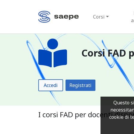
Corsi
a
Corsi FAD p
Accedi
Registrati
Questo si
necessitan
I corsi FAD per docenti dispo
cookie di te