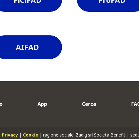
AIFAD
o
App
Cerca
FA
|
Privacy
|
Cookie
| ragione sociale: Zadig srl Società Benefit | se