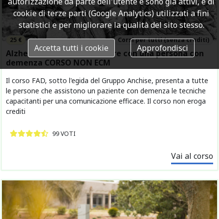
autorizzazione da parte dell'utente e sono già attivi, e di
cookie di terze parti (Google Analytics) utilizzati a fini
statistici e per migliorare la qualità del sito stesso.
25 €
Corsi per tutti (senza crediti)
Accetta tutti i cookie
Approfondisci
Alzheimer: come comunicare con una persona con
demenza CORSO NON ECM
Il corso FAD, sotto l'egida del Gruppo Anchise, presenta a tutte
le persone che assistono un paziente con demenza le tecniche
capacitanti per una comunicazione efficace. Il corso non eroga
crediti
99 VOTI
Vai al corso