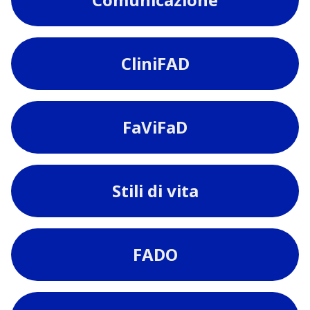
CliniFAD
FaViFaD
Stili di vita
FADO