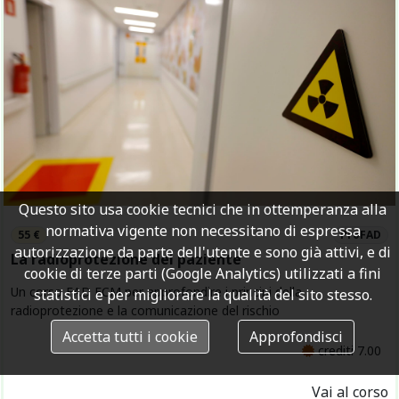
Questo sito usa cookie tecnici che in ottemperanza alla
normativa vigente non necessitano di espressa
55 €
ProFAD
autorizzazione da parte dell'utente e sono già attivi, e di
La radioprotezione del paziente
cookie di terze parti (Google Analytics) utilizzati a fini
Un corso FAD ECM per approfondire i principi della
statistici e per migliorare la qualità del sito stesso.
radioprotezione e la comunicazione del rischio
Accetta tutti i cookie
Approfondisci
crediti 7.00
Vai al corso