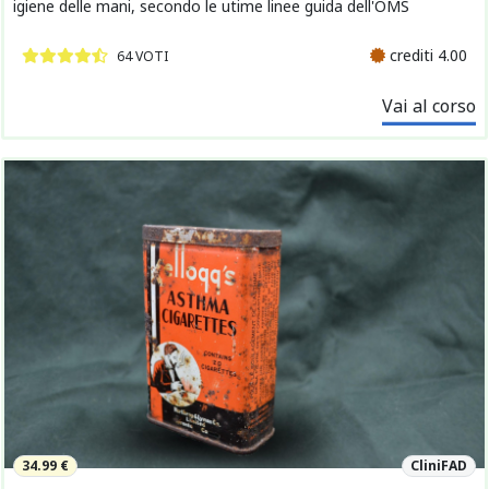
igiene delle mani, secondo le utime linee guida dell'OMS
crediti 4.00
64 VOTI
Vai al corso
34.99 €
CliniFAD