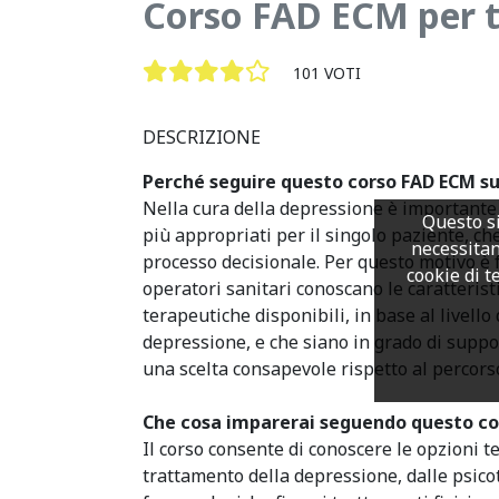
Corso FAD ECM per t
101 VOTI
DESCRIZIONE
Perché seguire questo corso FAD ECM su
Nella cura della depressione è importante 
Questo si
più appropriati per il singolo paziente, ch
necessitan
processo decisionale. Per questo motivo è
cookie di te
operatori sanitari conoscano le caratterist
terapeutiche disponibili, in base al livello 
depressione, e che siano in grado di suppor
una scelta consapevole rispetto al percorso
Che cosa imparerai seguendo questo co
Il corso consente di conoscere
le opzioni t
trattamento della depressione, dalle psico