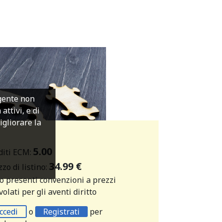
igente non
ttivi, e di
migliorare la
5.00
diti ECM:
34.99 €
zo di listino:
o presenti convenzioni a prezzi
olati per gli aventi diritto
ccedi
o
Registrati
per