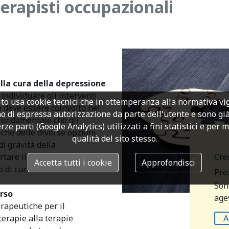
erapisti occupazionali
lla cura della depressione
individuare gli interventi
to usa cookie tecnici che in ottemperanza alla normativa v
e deve essere coinvolto nel
o di espressa autorizzazione da parte dell'utente e sono già a
 fondamentale che gli
rze parti (Google Analytics) utilizzati a fini statistici e per 
iche delle diverse opzioni
qualità del sito stesso.
di gravità della
Cre
tare il paziente nel fare
Accetta tutti i cookie
Approfondisci
 di cura.
Prez
Son
rso
agev
erapeutiche per il
A
terapie alla terapie