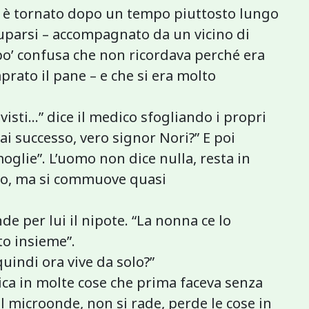
d è tornato dopo un tempo piuttosto lungo
uparsi – accompagnato da un vicino di
po’ confusa che non ricordava perché era
mprato il pane – e che si era molto
 visti…” dice il medico sfogliando i propri
ai successo, vero signor Nori?” E poi
oglie”. L’uomo non dice nulla, resta in
to, ma si commuove quasi
e per lui il nipote. “La nonna ce lo
to insieme”.
uindi ora vive da solo?”
tica in molte cose che prima faceva senza
l microonde, non si rade, perde le cose in