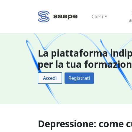
Corsi
a
La piattaforma indi
per la tua formazio
Accedi
Registrati
Depressione: come c