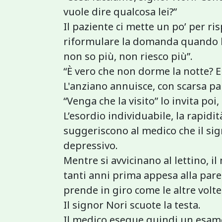
vuole dire qualcosa lei?”
Il paziente ci mette un po’ per ri
riformulare la domanda quando l’a
non so più, non riesco più”.
“È vero che non dorme la notte? E 
L'anziano annuisce, con scarsa pa
“Venga che la visito” lo invita poi
L’esordio individuabile, la rapidi
suggeriscono al medico che il sig
depressivo.
Mentre si avvicinano al lettino, il
tanti anni prima appesa alla pare
prende in giro come le altre volt
Il signor Nori scuote la testa.
Il medico esegue quindi un esam