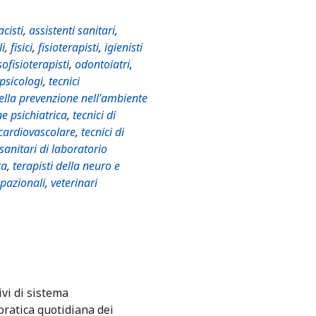
cisti
,
assistenti sanitari
,
li
,
fisici
,
fisioterapisti
,
igienisti
ofisioterapisti
,
odontoiatri
,
psicologi
,
tecnici
della prevenzione nell'ambiente
ne psichiatrica
,
tecnici di
 cardiovascolare
,
tecnici di
 sanitari di laboratorio
ca
,
terapisti della neuro e
upazionali
,
veterinari
ivi di sistema
pratica quotidiana dei