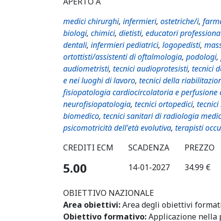
APERTO A
medici chirurghi
,
infermieri
,
ostetriche/i
,
farma
biologi
,
chimici
,
dietisti
,
educatori professiona
dentali
,
infermieri pediatrici
,
logopedisti
,
mass
ortottisti/assistenti di oftalmologia
,
podologi
,
audiometristi
,
tecnici audioprotesisti
,
tecnici 
e nei luoghi di lavoro
,
tecnici della riabilitazio
fisiopatologia cardiocircolatoria e perfusione
neurofisiopatologia
,
tecnici ortopedici
,
tecnici
biomedico
,
tecnici sanitari di radiologia medi
psicomotricità dell'età evolutiva
,
terapisti occ
CREDITI ECM
SCADENZA
PREZZO
5.00
14-01-2027
34.99 €
OBIETTIVO NAZIONALE
Area obiettivi:
Area degli obiettivi format
Obiettivo formativo:
Applicazione nella 