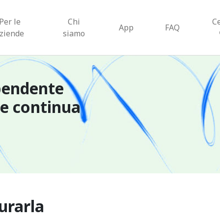
Per le
Chi
C
App
FAQ
ziende
siamo
pendente
ne continua
urarla