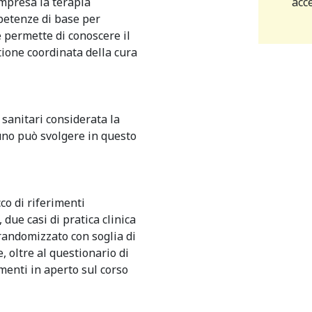
acc
ompresa la terapia
mpetenze di base per
re permette di conoscere il
stione coordinata della cura
i sanitari considerata la
cuno può svolgere in questo
co di riferimenti
due casi di pratica clinica
randomizzato con soglia di
 oltre al questionario di
menti in aperto sul corso