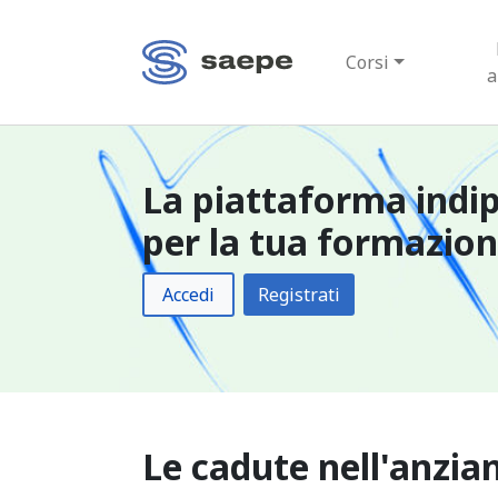
Corsi
a
La piattaforma indi
per la tua formazio
Accedi
Registrati
Le cadute nell'anzia