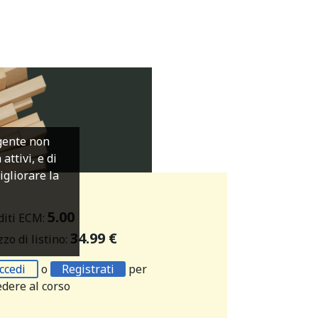
igente non
ttivi, e di
migliorare la
5.00
diti ECM:
34.99 €
zo di listino:
ccedi
o
Registrati
per
edere al corso