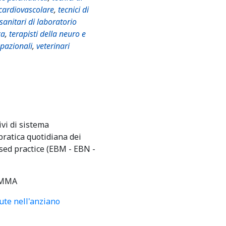
 cardiovascolare
,
tecnici di
 sanitari di laboratorio
ca
,
terapisti della neuro e
upazionali
,
veterinari
ivi di sistema
pratica quotidiana dei
ased practice (EBM - EBN -
MMA
ute nell'anziano