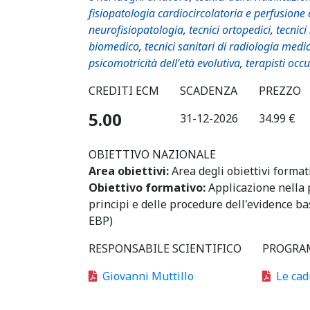
fisiopatologia cardiocircolatoria e perfusione
neurofisiopatologia
,
tecnici ortopedici
,
tecnici
biomedico
,
tecnici sanitari di radiologia medi
psicomotricità dell'età evolutiva
,
terapisti occ
CREDITI ECM
SCADENZA
PREZZO
5.00
31-12-2026
34.99 €
OBIETTIVO NAZIONALE
Area obiettivi:
Area degli obiettivi format
Obiettivo formativo:
Applicazione nella 
principi e delle procedure dell'evidence b
EBP)
RESPONSABILE SCIENTIFICO
PROGRA
Giovanni Muttillo
Le cad