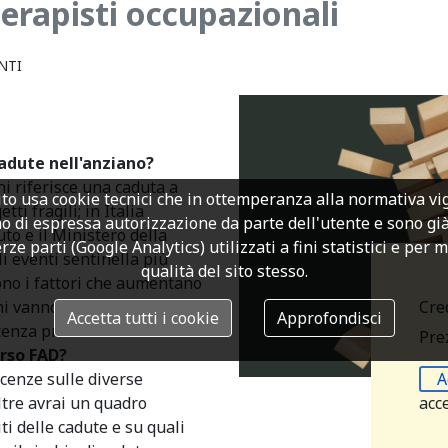
erapisti occupazionali
NTI
adute nell'anziano?
ni riferisce una caduta a
to usa cookie tecnici che in ottemperanza alla normativa v
tti fragili; in Italia
o di espressa autorizzazione da parte dell'utente e sono già a
to e il Ministero della
rze parti (Google Analytics) utilizzati a fini statistici e per 
li eventi sentinella più
qualità del sito stesso.
ono i fattori che aumentano
Cre
oni vanno intraprese per
Accetta tutti i cookie
Approfondisci
stenza precoce.
Prez
rso FAD?
A
cenze sulle diverse
acc
oltre avrai un quadro
iti delle cadute e su quali