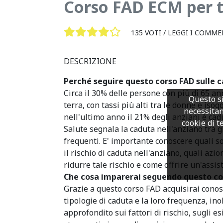
Corso FAD ECM per t
135 VOTI /
LEGGI I COMME
DESCRIZIONE
Perché seguire questo corso FAD sulle c
Circa il 30% delle persone con più di 65 an
Questo si
terra, con tassi più alti tra le donne e isogge
necessitan
nell'ultimo anno il 21% degli anziani è cadu
cookie di te
Salute segnala la caduta nell'anziano tra g
frequenti. E' importante conoscere quali s
il rischio di caduta nell'anziano, quali azi
ridurre tale rischio e come offrire un'assi
Che cosa imparerai seguendo questo co
Grazie a questo corso FAD acquisirai conos
tipologie di caduta e la loro frequenza, in
approfondito sui fattori di rischio, sugli es