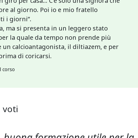
n giro per casa... C’è solo una signora che
ore al giorno. Poi io e mio fratello
i i giorni”.
a, ma si presenta in un leggero stato
per la quale da tempo non prende più
 un calcioantagonista, il diltiazem, e per
prima di coricarsi.
l corso
1
voti
buona formazione utile per la