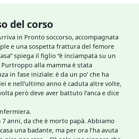
o del corso
Arriva in Pronto soccorso, accompagnata
iple e una sospetta frattura del femore
sa” spiega il figlio “è inciampata su un
o. Purtroppo alla mamma è stata
 in fase iniziale: è da un po’ che ha
 e nell’ultimo anno è caduta altre volte,
olta però deve aver battuto l’anca e dice
’infermiera.
a 7 anni, da che è morto papà. Abbiamo
n casa una badante, ma per ora l’ha avuta