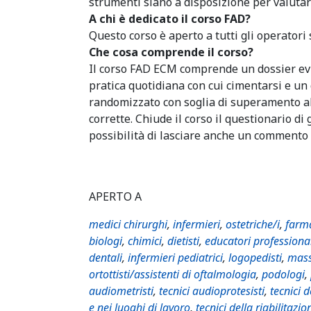
strumenti siano a disposizione per valutare
A chi è dedicato il corso FAD?
Questo corso è aperto a tutti gli operatori 
Che cosa comprende il corso?
Il corso FAD ECM comprende un dossier evi
pratica quotidiana con cui cimentarsi e u
randomizzato con soglia di superamento al
corrette. Chiude il corso il questionario di
possibilità di lasciare anche un commento i
APERTO A
medici chirurghi
,
infermieri
,
ostetriche/i
,
farma
biologi
,
chimici
,
dietisti
,
educatori professiona
dentali
,
infermieri pediatrici
,
logopedisti
,
mass
ortottisti/assistenti di oftalmologia
,
podologi
,
audiometristi
,
tecnici audioprotesisti
,
tecnici 
e nei luoghi di lavoro
,
tecnici della riabilitazio