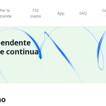
Per le
Chi
C
App
FAQ
ziende
siamo
pendente
ne continua
no