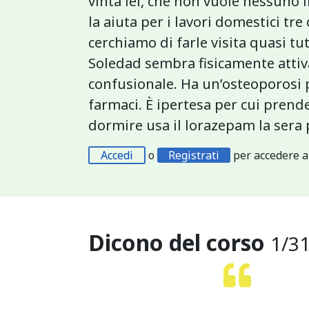
vinta lei, che non vuole nessuno i
la aiuta per i lavori domestici tre 
cerchiamo di farle visita quasi tutt
Soledad sembra fisicamente attiv
confusionale. Ha un’osteoporosi 
farmaci. È ipertesa per cui prende
dormire usa il lorazepam la sera 
Accedi
o
Registrati
per accedere a
Dicono del corso
1
/
3