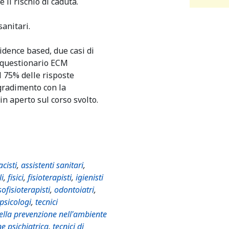
 il rischio di caduta.
sanitari.
dence based, due casi di
n questionario ECM
 75% delle risposte
 gradimento con la
n aperto sul corso svolto.
cisti
,
assistenti sanitari
,
li
,
fisici
,
fisioterapisti
,
igienisti
ofisioterapisti
,
odontoiatri
,
psicologi
,
tecnici
della prevenzione nell'ambiente
ne psichiatrica
,
tecnici di