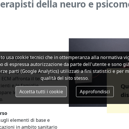
rapisti della neuro e psicomo
to usa cookie tecnici che in ottemperanza alla normativa v
ulle competenze
o di espressa autorizzazione da parte dell'utente e sono già a
rze parti (Google Analytics) utilizzati a fini statistici e per 
ti gli operatori sanitari
qualità del sito stesso.
D ECM affronta il tema della
Qu
zienti e le famiglie
Accetta tutti i cookie
Approfondisci
uppare le competenze
di
o.
rso
sugli elementi di base e
cazioni in ambito sanitario