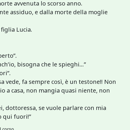
 morte avvenuta lo scorso anno.
nte assiduo, e dalla morte della moglie
figlia Lucia.
berto”.
anch’io, bisogna che le spieghi…”
ori”.
ssa vede, fa sempre così, è un testone!! Non
 io a casa, non mangia quasi niente, non
ei, dottoressa, se vuole parlare con mia
o qui fuori!”
l corso