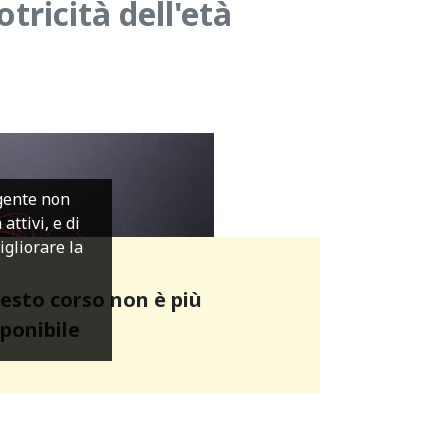
tricità dell'età
igente non
ttivi, e di
migliorare la
esto corso non è più
sponibile