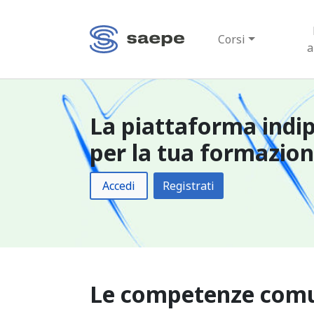
Corsi
a
La piattaforma indi
per la tua formazio
Accedi
Registrati
Le competenze comuni