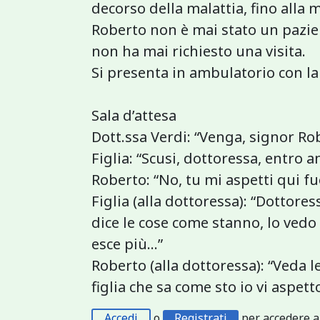
decorso della malattia, fino alla
Roberto non è mai stato un pazie
non ha mai richiesto una visita.
Si presenta in ambulatorio con la 
Sala d’attesa
Dott.ssa Verdi: “Venga, signor Ro
Figlia: “Scusi, dottoressa, entro 
Roberto: “No, tu mi aspetti qui fu
Figlia (alla dottoressa): “Dottore
dice le cose come stanno, lo vedo
esce più…”
Roberto (alla dottoressa): “Veda l
figlia che sa come sto io vi aspett
Accedi
o
Registrati
per accedere a