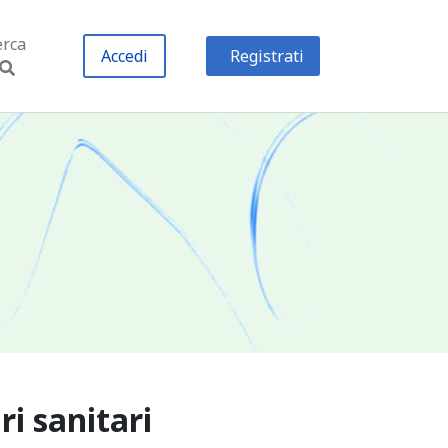
erca
Accedi
Registrati
i sanitari