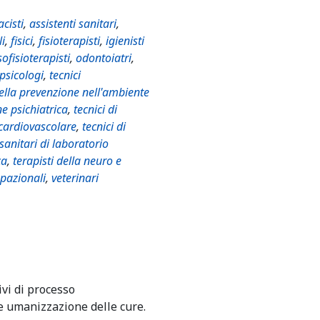
cisti
,
assistenti sanitari
,
li
,
fisici
,
fisioterapisti
,
igienisti
ofisioterapisti
,
odontoiatri
,
psicologi
,
tecnici
della prevenzione nell'ambiente
ne psichiatrica
,
tecnici di
 cardiovascolare
,
tecnici di
 sanitari di laboratorio
ca
,
terapisti della neuro e
upazionali
,
veterinari
ivi di processo
 e umanizzazione delle cure.