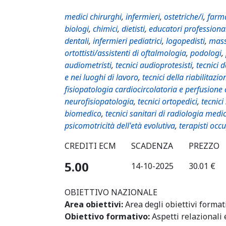
medici chirurghi
,
infermieri
,
ostetriche/i
,
farma
biologi
,
chimici
,
dietisti
,
educatori professiona
dentali
,
infermieri pediatrici
,
logopedisti
,
mass
ortottisti/assistenti di oftalmologia
,
podologi
,
audiometristi
,
tecnici audioprotesisti
,
tecnici 
e nei luoghi di lavoro
,
tecnici della riabilitazio
fisiopatologia cardiocircolatoria e perfusione
neurofisiopatologia
,
tecnici ortopedici
,
tecnici
biomedico
,
tecnici sanitari di radiologia medi
psicomotricità dell'età evolutiva
,
terapisti occ
CREDITI ECM
SCADENZA
PREZZO
5.00
14-10-2025
30.01 €
OBIETTIVO NAZIONALE
Area obiettivi:
Area degli obiettivi format
Obiettivo formativo:
Aspetti relazionali