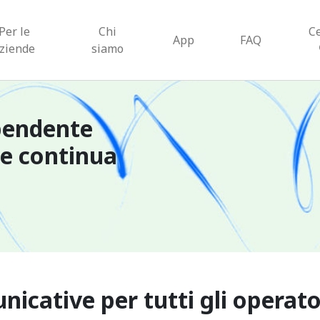
Per le
Chi
C
App
FAQ
ziende
siamo
pendente
ne continua
cative per tutti gli operator