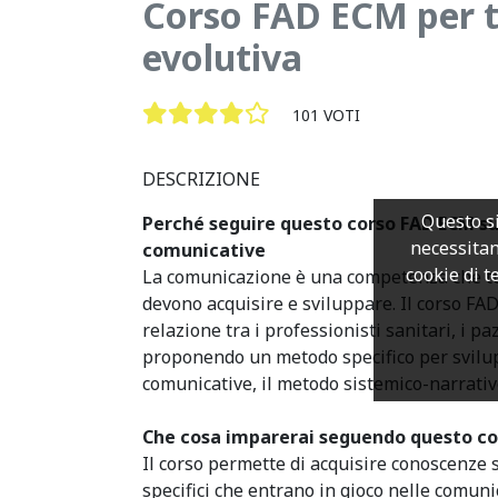
Corso FAD ECM per te
evolutiva
101 VOTI
DESCRIZIONE
Questo si
Perché seguire questo corso FAD ECM s
necessitan
comunicative
cookie di te
La comunicazione è una competenza che tut
devono acquisire e sviluppare. Il corso FA
relazione tra i professionisti sanitari, i pa
proponendo un metodo specifico per svil
comunicative, il metodo sistemico-narrativ
Che cosa imparerai seguendo questo co
Il corso permette di acquisire conoscenze 
specifici che entrano in gioco nelle comuni