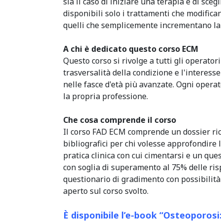
sia il caso di iniziare una terapia e di scegl
disponibili solo i trattamenti che modifican
quelli che semplicemente incrementano la
A chi è dedicato questo corso ECM
Questo corso si rivolge a tutti gli operatori
trasversalità della condizione e l'interess
nelle fasce d'età più avanzate. Ogni operat
la propria professione.
Che cosa comprende il corso
Il corso FAD ECM comprende un dossier ric
bibliografici per chi volesse approfondire 
pratica clinica con cui cimentarsi e un q
con soglia di superamento al 75% delle risp
questionario di gradimento con possibilità
aperto sul corso svolto.
È disponibile l’e-book “Osteoporosi: