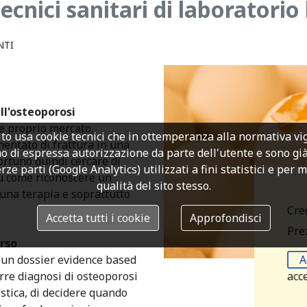
cnici sanitari di laboratori
NTI
ll'osteoporosi
 e proprio mercato,
to usa cookie tecnici che in ottemperanza alla normativa v
entato di frattura in una
o di espressa autorizzazione da parte dell'utente e sono già a
ortuno quindi cercare di
rze parti (Google Analytics) utilizzati a fini statistici e per 
su come riconoscere un
qualità del sito stesso.
una terapia e soprattutto
Cre
Accetta tutti i cookie
Approfondisci
Prez
rso
A
e un dossier evidence based
acc
rre diagnosi di osteoporosi
stica, di decidere quando