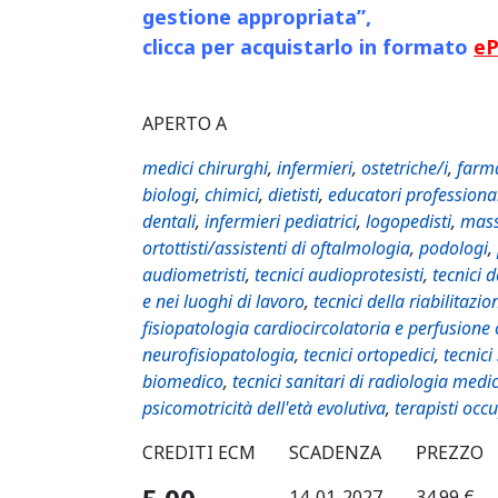
gestione appropriata”,
clicca per acquistarlo in formato
e
APERTO A
medici chirurghi
,
infermieri
,
ostetriche/i
,
farma
biologi
,
chimici
,
dietisti
,
educatori professiona
dentali
,
infermieri pediatrici
,
logopedisti
,
mass
ortottisti/assistenti di oftalmologia
,
podologi
,
audiometristi
,
tecnici audioprotesisti
,
tecnici 
e nei luoghi di lavoro
,
tecnici della riabilitazio
fisiopatologia cardiocircolatoria e perfusione
neurofisiopatologia
,
tecnici ortopedici
,
tecnici
biomedico
,
tecnici sanitari di radiologia medi
psicomotricità dell'età evolutiva
,
terapisti occ
CREDITI ECM
SCADENZA
PREZZO
14-01-2027
34.99 €