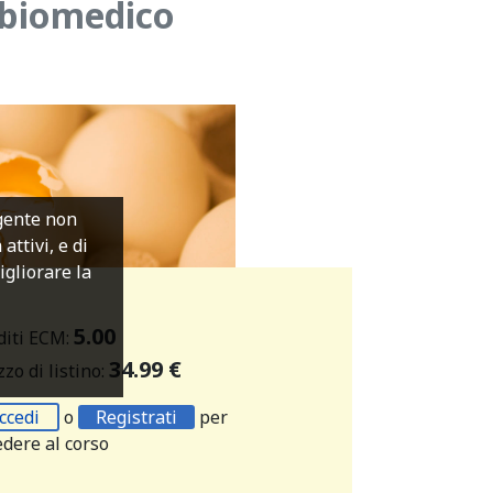
o biomedico
igente non
ttivi, e di
migliorare la
5.00
diti ECM:
34.99 €
zo di listino:
ccedi
o
Registrati
per
edere al corso