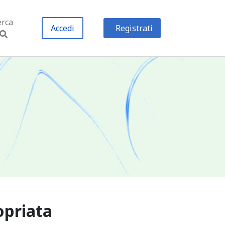
erca
Accedi
Registrati
opriata