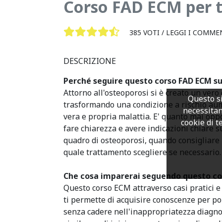
Corso FAD ECM per te
385 VOTI /
LEGGI I COMME
DESCRIZIONE
Perché seguire questo corso FAD ECM su
Attorno all'osteoporosi si è creato un vero
Questo si
trasformando una condizione a rischio aum
necessitan
vera e propria malattia. E' quanto mai opp
cookie di te
fare chiarezza e avere indicazioni chiare 
quadro di osteoporosi, quando consigliare 
quale trattamento scegliere se necessario.
Che cosa imparerai seguendo questo co
Questo corso ECM attraverso casi pratici 
ti permette di acquisire conoscenze per po
senza cadere nell'inappropriatezza diagno