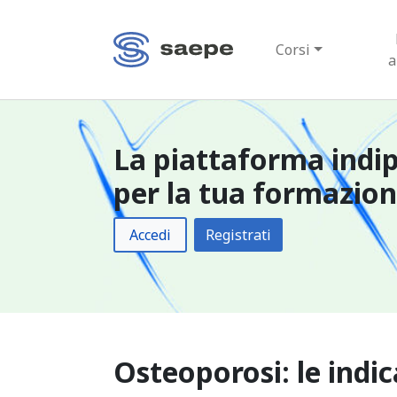
Corsi
a
La piattaforma indi
per la tua formazio
Accedi
Registrati
Osteoporosi: le indi