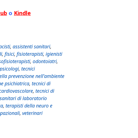
Pub
o
Kindle
cisti
,
assistenti sanitari
,
li
,
fisici
,
fisioterapisti
,
igienisti
ofisioterapisti
,
odontoiatri
,
psicologi
,
tecnici
della prevenzione nell'ambiente
ne psichiatrica
,
tecnici di
 cardiovascolare
,
tecnici di
 sanitari di laboratorio
ca
,
terapisti della neuro e
upazionali
,
veterinari