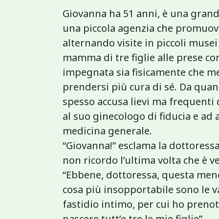
Giovanna ha 51 anni, è una grande
una piccola agenzia che promuove 
alternando visite in piccoli musei a
mamma di tre figlie alle prese co
impegnata sia fisicamente che m
prendersi più cura di sé. Da qua
spesso accusa lievi ma frequenti 
al suo ginecologo di fiducia e ad 
medicina generale.
“Giovanna!” esclama la dottoress
non ricordo l’ultima volta che è ve
“Ebbene, dottoressa, questa meno
cosa più insopportabile sono le v
fastidio intimo, per cui ho prenot
nascere tutt’e tre le mie figlie”.