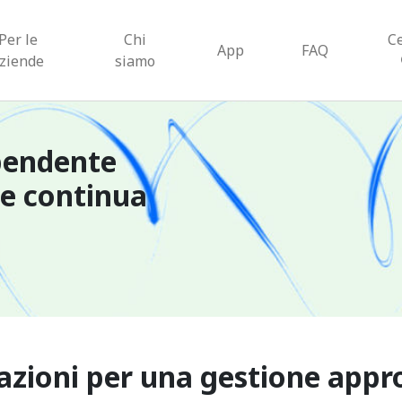
Per le
Chi
C
App
FAQ
ziende
siamo
pendente
ne continua
cazioni per una gestione appr