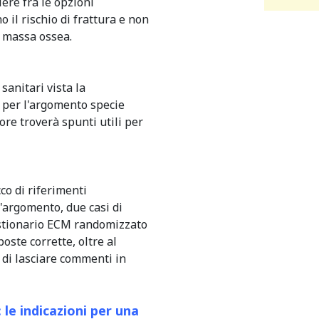
iere fra le opzioni
o il rischio di frattura e non
 massa ossea.
 sanitari vista la
e per l'argomento specie
ore troverà spunti utili per
co di riferimenti
l'argomento, due casi di
uestionario ECM randomizzato
oste corrette, oltre al
 di lasciare commenti in
 le indicazioni per una