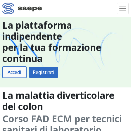
La piattaforma
indipendente
per la tua formazione
continua
Accedi
Registrati
La malattia diverticolare
del colon
Corso FAD ECM per tecnici
sanitari di laboratorio