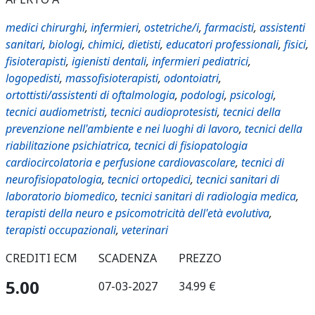
medici chirurghi
,
infermieri
,
ostetriche/i
,
farmacisti
,
assistenti
sanitari
,
biologi
,
chimici
,
dietisti
,
educatori professionali
,
fisici
,
fisioterapisti
,
igienisti dentali
,
infermieri pediatrici
,
logopedisti
,
massofisioterapisti
,
odontoiatri
,
ortottisti/assistenti di oftalmologia
,
podologi
,
psicologi
,
tecnici audiometristi
,
tecnici audioprotesisti
,
tecnici della
prevenzione nell'ambiente e nei luoghi di lavoro
,
tecnici della
riabilitazione psichiatrica
,
tecnici di fisiopatologia
cardiocircolatoria e perfusione cardiovascolare
,
tecnici di
neurofisiopatologia
,
tecnici ortopedici
,
tecnici sanitari di
laboratorio biomedico
,
tecnici sanitari di radiologia medica
,
terapisti della neuro e psicomotricità dell'età evolutiva
,
terapisti occupazionali
,
veterinari
CREDITI ECM
SCADENZA
PREZZO
5.00
07-03-2027
34.99 €