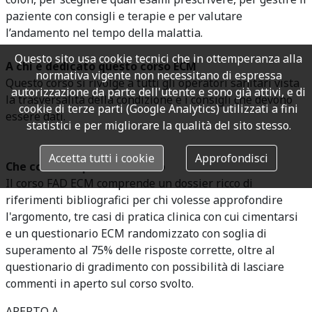
paziente con consigli e terapie e per valutare
l’andamento nel tempo della malattia.
Questo sito usa cookie tecnici che in ottemperanza alla
A chi è dedicato questo corso ECM
normativa vigente non necessitano di espressa
Questo corso si rivolge a tutti gli operatori sanitari vista
autorizzazione da parte dell'utente e sono già attivi, e di
la trasversalità della condizione e i consigli che devono
cookie di terze parti (Google Analytics) utilizzati a fini
essere dati.
statistici e per migliorare la qualità del sito stesso.
Accetta tutti i cookie
Approfondisci
Che cosa comprende il corso
Il corso FAD ECM comprende un dossier ricco di
riferimenti bibliografici per chi volesse approfondire
l'argomento, tre casi di pratica clinica con cui cimentarsi
e un questionario ECM randomizzato con soglia di
superamento al 75% delle risposte corrette, oltre al
questionario di gradimento con possibilità di lasciare
commenti in aperto sul corso svolto.
APERTO A