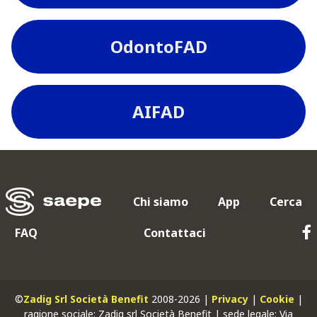
OdontoFAD
AIFAD
Chi siamo
App
Cerca
FAQ
Contattaci
©
Zadig Srl Società Benefit
2008-2026 |
Privacy
|
Cookie
|
ragione sociale: Zadig srl Società Benefit | sede legale: Via