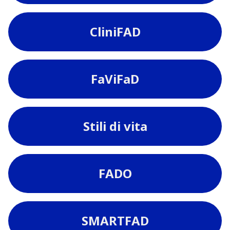
CliniFAD
FaViFaD
Stili di vita
FADO
SMARTFAD