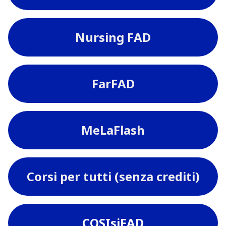
Nursing FAD
FarFAD
MeLaFlash
Corsi per tutti (senza crediti)
COSIsiFAD