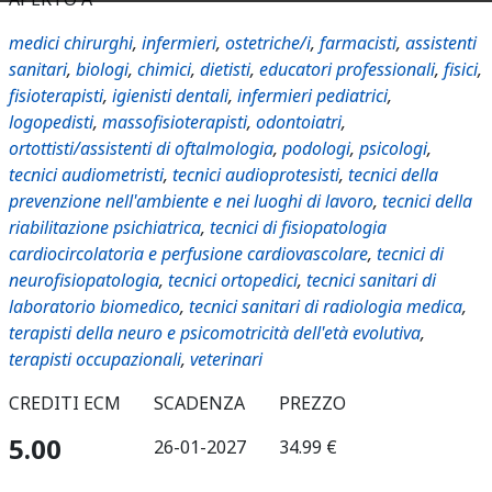
medici chirurghi
,
infermieri
,
ostetriche/i
,
farmacisti
,
assistenti
sanitari
,
biologi
,
chimici
,
dietisti
,
educatori professionali
,
fisici
,
fisioterapisti
,
igienisti dentali
,
infermieri pediatrici
,
logopedisti
,
massofisioterapisti
,
odontoiatri
,
ortottisti/assistenti di oftalmologia
,
podologi
,
psicologi
,
tecnici audiometristi
,
tecnici audioprotesisti
,
tecnici della
prevenzione nell'ambiente e nei luoghi di lavoro
,
tecnici della
riabilitazione psichiatrica
,
tecnici di fisiopatologia
cardiocircolatoria e perfusione cardiovascolare
,
tecnici di
neurofisiopatologia
,
tecnici ortopedici
,
tecnici sanitari di
laboratorio biomedico
,
tecnici sanitari di radiologia medica
,
terapisti della neuro e psicomotricità dell'età evolutiva
,
terapisti occupazionali
,
veterinari
CREDITI ECM
SCADENZA
PREZZO
5.00
26-01-2027
34.99 €