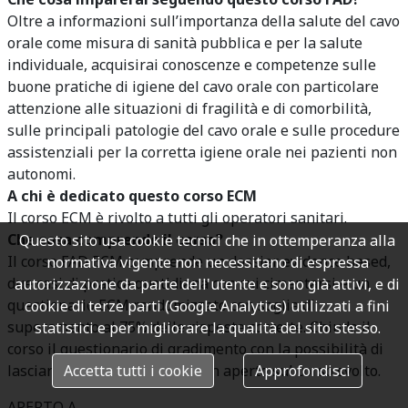
Oltre a informazioni sull’importanza della salute del cavo
orale come misura di sanità pubblica e per la salute
individuale, acquisirai conoscenze e competenze sulle
buone pratiche di igiene del cavo orale con particolare
attenzione alle situazioni di fragilità e di comorbilità,
sulle principali patologie del cavo orale e sulle procedure
assistenziali per la corretta igiene orale nei pazienti non
autonomi.
A chi è dedicato questo corso ECM
Il corso ECM è rivolto a tutti gli operatori sanitari.
Che cosa comprende il corso?
Questo sito usa cookie tecnici che in ottemperanza alla
Il corso FAD ECM comprende un dossier evidence based,
normativa vigente non necessitano di espressa
due casi di pratica quotidiana con cui cimentarsi e un
autorizzazione da parte dell'utente e sono già attivi, e di
questionario ECM randomizzato con soglia di
cookie di terze parti (Google Analytics) utilizzati a fini
superamento al 75% delle risposte corrette. Chiude il
statistici e per migliorare la qualità del sito stesso.
corso il questionario di gradimento con la possibilità di
lasciare anche un commento in aperto sul corso svolto.
Accetta tutti i cookie
Approfondisci
APERTO A