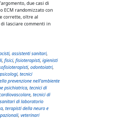
l'argomento, due casi di
rio ECM randomizzato con
 corrette, oltre al
 di lasciare commenti in
cisti
,
assistenti sanitari
,
li
,
fisici
,
fisioterapisti
,
igienisti
ofisioterapisti
,
odontoiatri
,
psicologi
,
tecnici
della prevenzione nell'ambiente
ne psichiatrica
,
tecnici di
 cardiovascolare
,
tecnici di
 sanitari di laboratorio
ca
,
terapisti della neuro e
upazionali
,
veterinari