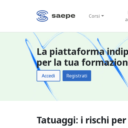
Corsi
a
La piattaforma indi
per la tua formazio
Accedi
Registrati
Tatuaggi: i rischi per