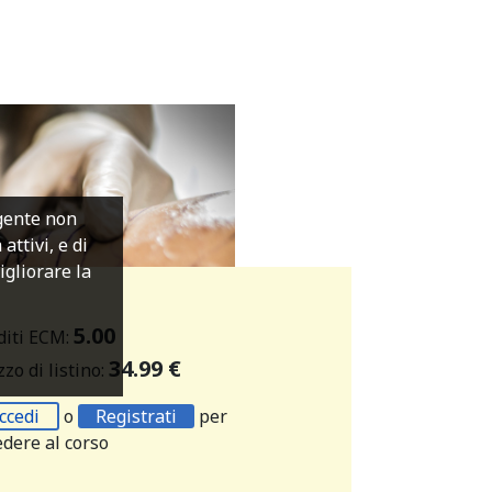
igente non
ttivi, e di
migliorare la
5.00
diti ECM:
34.99 €
zo di listino:
ccedi
o
Registrati
per
edere al corso