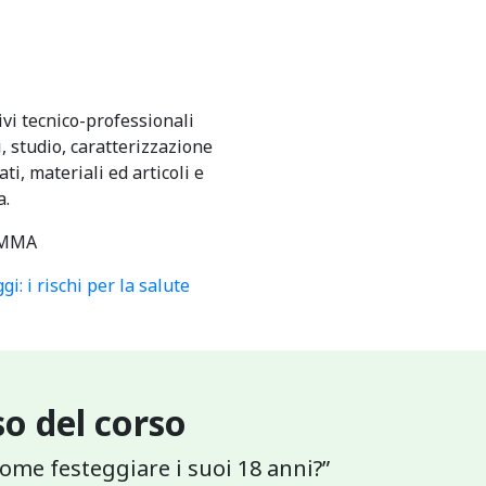
ivi tecnico-professionali
, studio, caratterizzazione
ti, materiali ed articoli e
a.
MMA
i: i rischi per la salute
o del corso
 come festeggiare i suoi 18 anni?”