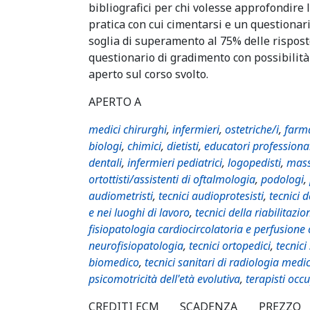
bibliografici per chi volesse approfondire 
pratica con cui cimentarsi e un questiona
soglia di superamento al 75% delle risposte
questionario di gradimento con possibilità
aperto sul corso svolto.
APERTO A
medici chirurghi
,
infermieri
,
ostetriche/i
,
farma
biologi
,
chimici
,
dietisti
,
educatori professiona
dentali
,
infermieri pediatrici
,
logopedisti
,
mass
ortottisti/assistenti di oftalmologia
,
podologi
,
audiometristi
,
tecnici audioprotesisti
,
tecnici 
e nei luoghi di lavoro
,
tecnici della riabilitazio
fisiopatologia cardiocircolatoria e perfusione
neurofisiopatologia
,
tecnici ortopedici
,
tecnici
biomedico
,
tecnici sanitari di radiologia medi
psicomotricità dell'età evolutiva
,
terapisti occ
CREDITI ECM
SCADENZA
PREZZO