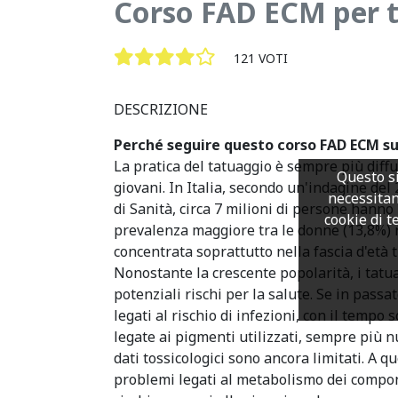
Corso FAD ECM per te
121 VOTI
DESCRIZIONE
Perché seguire questo corso FAD ECM su
La pratica del tatuaggio è sempre più diff
Questo si
giovani. In Italia, secondo un'indagine del 
necessitan
di Sanità, circa 7 milioni di persone hanno
cookie di te
prevalenza maggiore tra le donne (13,8%) r
concentrata soprattutto nella fascia d'età tr
Nonostante la crescente popolarità, i tatu
potenziali rischi per la salute. Se in passat
legati al rischio di infezioni, con il temp
legate ai pigmenti utilizzati, sempre più nu
dati tossicologici sono ancora limitati. A q
problemi legati al metabolismo dei compone