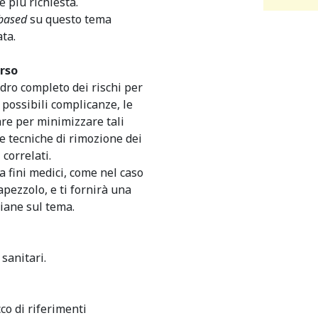
e più richiesta.
based
su questo tema
ata.
rso
adro completo dei rischi per
 possibili complicanze, le
are per minimizzare tali
le tecniche di rimozione dei
 correlati.
a fini medici, come nel caso
pezzolo, e ti fornirà una
iane sul tema.
 sanitari.
co di riferimenti