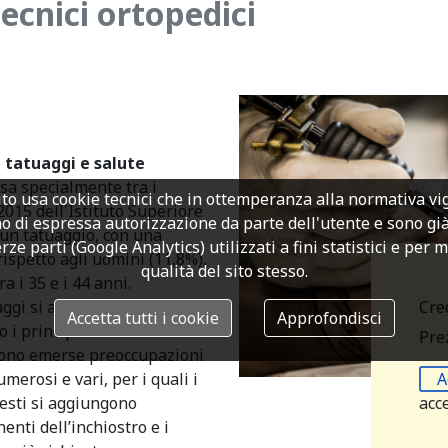
cnici ortopedici
 tatuaggi e salute
usa specialmente tra i
to usa cookie tecnici che in ottemperanza alla normativa v
2015 dell'Istituto Superiore
o di espressa autorizzazione da parte dell'utente e sono già a
 un tatuaggio, con una
rze parti (Google Analytics) utilizzati a fini statistici e per 
ispetto agli uomini (11,8%),
qualità del sito stesso.
a i 35 e i 44 anni.
Cre
aggi si associano a
Accetta tutti i cookie
Approfondisci
o i principali timori erano
Prez
o sono emerse preoccupazioni
A
merosi e vari, per i quali i
acc
uesti si aggiungono
nti dell’inchiostro e i