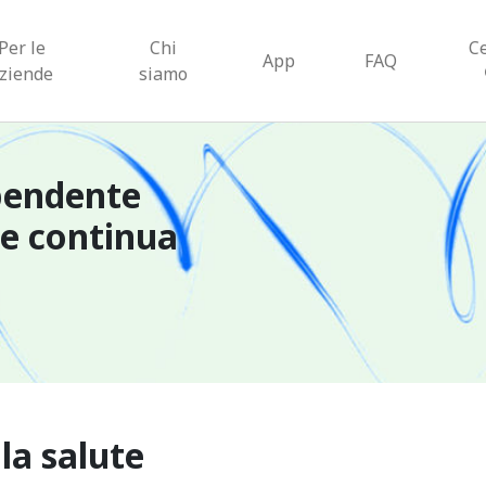
Per le
Chi
C
App
FAQ
ziende
siamo
pendente
ne continua
 la salute