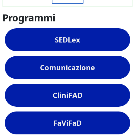
Programmi
SEDLex
Comunicazione
CliniFAD
FaViFaD