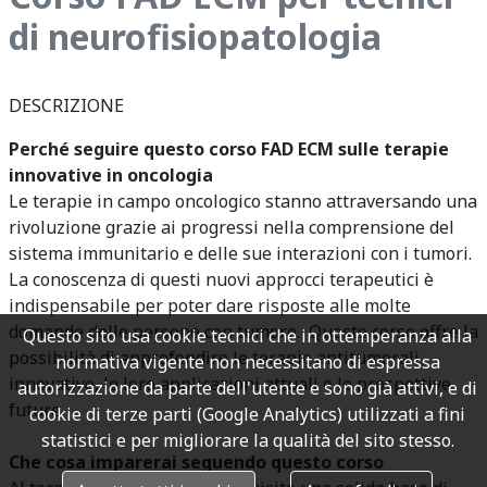
di neurofisiopatologia
DESCRIZIONE
Perché seguire questo corso FAD ECM sulle terapie
innovative in oncologia
Le terapie in campo oncologico stanno attraversando una
rivoluzione grazie ai progressi nella comprensione del
sistema immunitario e delle sue interazioni con i tumori.
La conoscenza di questi nuovi approcci terapeutici è
indispensabile per poter dare risposte alle molte
domande delle persone con tumore. Questo corso offre la
Questo sito usa cookie tecnici che in ottemperanza alla
possibilità di approfondire le terapie antitumorali
normativa vigente non necessitano di espressa
innovative, le loro applicazioni attuali e le prospettive
autorizzazione da parte dell'utente e sono già attivi, e di
future.
cookie di terze parti (Google Analytics) utilizzati a fini
statistici e per migliorare la qualità del sito stesso.
Che cosa imparerai seguendo questo corso