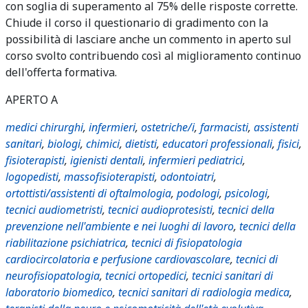
con soglia di superamento al 75% delle risposte corrette.
Chiude il corso il questionario di gradimento con la
possibilità di lasciare anche un commento in aperto sul
corso svolto contribuendo così al miglioramento continuo
dell'offerta formativa.
APERTO A
medici chirurghi
,
infermieri
,
ostetriche/i
,
farmacisti
,
assistenti
sanitari
,
biologi
,
chimici
,
dietisti
,
educatori professionali
,
fisici
,
fisioterapisti
,
igienisti dentali
,
infermieri pediatrici
,
logopedisti
,
massofisioterapisti
,
odontoiatri
,
ortottisti/assistenti di oftalmologia
,
podologi
,
psicologi
,
tecnici audiometristi
,
tecnici audioprotesisti
,
tecnici della
prevenzione nell'ambiente e nei luoghi di lavoro
,
tecnici della
riabilitazione psichiatrica
,
tecnici di fisiopatologia
cardiocircolatoria e perfusione cardiovascolare
,
tecnici di
neurofisiopatologia
,
tecnici ortopedici
,
tecnici sanitari di
laboratorio biomedico
,
tecnici sanitari di radiologia medica
,