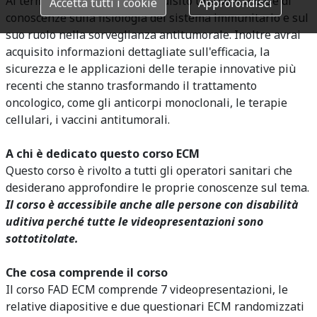
Al termine del corso avrai acquisito una solida base di
Accetta tutti i cookie
Approfondisci
conoscenze sulla fisiologia del sistema immunitario e sul
suo ruolo nella sorveglianza antitumorale. Inoltre avrai
acquisito informazioni dettagliate sull'efficacia, la
sicurezza e le applicazioni delle terapie innovative più
recenti che stanno trasformando il trattamento
oncologico, come gli anticorpi monoclonali, le terapie
cellulari, i vaccini antitumorali.
A chi è dedicato questo corso ECM
Questo corso è rivolto a tutti gli operatori sanitari che
desiderano approfondire le proprie conoscenze sul tema.
Il corso è accessibile anche alle persone con disabilità
uditiva perché tutte le videopresentazioni sono
sottotitolate.
Che cosa comprende il corso
Il corso FAD ECM comprende 7 videopresentazioni, le
relative diapositive e due questionari ECM randomizzati