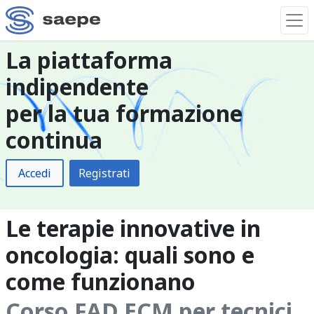
La piattaforma
indipendente
per la tua formazione
continua
Accedi
Registrati
Le terapie innovative in
oncologia: quali sono e
come funzionano
Corso FAD ECM per tecnici