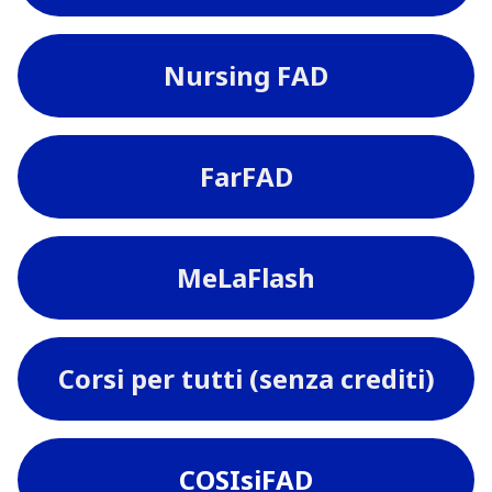
Nursing FAD
FarFAD
MeLaFlash
Corsi per tutti (senza crediti)
COSIsiFAD