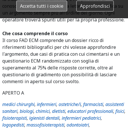
conoscere quanto emerge dalla letteratura scientifica su
Accetta tutti i cookie
Approfondisci
un argomento sempre più all'ordine del giorno. Ogni
operatore troverà spunti utili per la propria professione.
Che cosa comprende il corso
Il corso FAD ECM comprende un dossier ricco di
riferimenti bibliografici per chi volesse approfondire
l'argomento, due casi di pratica con cui cimentarsi e un
questionario ECM randomizzato con soglia di
superamento al 75% delle risposte corrette, oltre al
questionario di gradimento con possibilità di lasciare
commenti in aperto sul corso svolto.
APERTO A
medici chirurghi
,
infermieri
,
ostetriche/i
,
farmacisti
,
assistenti
sanitari
,
biologi
,
chimici
,
dietisti
,
educatori professionali
,
fisici
,
fisioterapisti
,
igienisti dentali
,
infermieri pediatrici
,
logopedisti
,
massofisioterapisti
,
odontoiatri
,