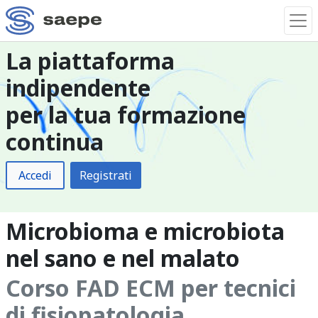
La piattaforma
indipendente
per la tua formazione
continua
Accedi
Registrati
Microbioma e microbiota
nel sano e nel malato
Corso FAD ECM per tecnici
di fisiopatologia