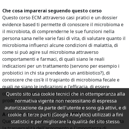
Che cosa imparerai seguendo questo corso
Questo corso ECM attraverso casi pratici e un dossier
evidence based ti permette di conoscere il microbioma e
il microbiota, di comprenderne le sue funzioni nella
persona sana nelle varie fasi di vita, di valutare quanto il
microbioma influenzi alcune condizioni di malattia, di
come si può agire sul microbioma attraverso
comportamenti e farmaci, di quali siano le reali
indicazioni per un trattamento (servono per esempio i
probiotici in chi sta prendendo un antibiotico?), di
conoscere che cos'è il trapianto di microbioma fecale e
quali ne siano le indicazioni e l'efficacia, di essere
consapevoli infine della spinta commerciale legata ai
Questo sito usa cookie tecnici che in ottemperanza alla
prodotti disponibili sul mercato.
normativa vigente non necessitano di espressa
autorizzazione da parte dell'utente e sono già attivi, e di
A chi è dedicato questo corso ECM
cookie di terze parti (Google Analytics) utilizzati a fini
Questo corso si rivolge a tutti gli operatori sanitari vista
statistici e per migliorare la qualità del sito stesso.
la trasversalità dell'argomento e l'importanza di