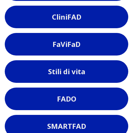
CliniFAD
FaViFaD
Stili di vita
FADO
SMARTFAD