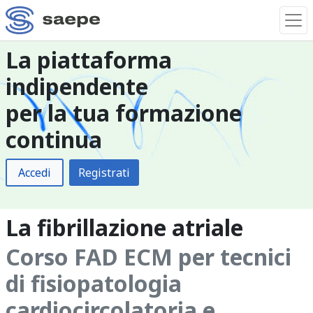
La piattaforma
indipendente
per la tua formazione
continua
Accedi
Registrati
La fibrillazione atriale
Corso FAD ECM per tecnici
di fisiopatologia
cardiocircolatoria e