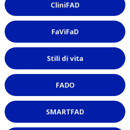
CliniFAD
FaViFaD
Stili di vita
FADO
SMARTFAD