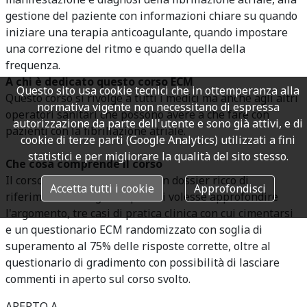
gestione del paziente con informazioni chiare su quando
iniziare una terapia anticoagulante, quando impostare
una correzione del ritmo e quando quella della
frequenza.
A chi è dedicato questo corso ECM
Questo sito usa cookie tecnici che in ottemperanza alla
Questo corso si rivolge a tutti i medici ma anche agli altri
normativa vigente non necessitano di espressa
operatori sanitari che possono avere a che fare con
autorizzazione da parte dell'utente e sono già attivi, e di
pazienti con la fibrillazione atriale.
cookie di terze parti (Google Analytics) utilizzati a fini
statistici e per migliorare la qualità del sito stesso.
Che cosa comprende il corso
Il corso FAD ECM comprende un dossier ricco di
Accetta tutti i cookie
Approfondisci
riferimenti bibliografici per chi volesse approfondire
l'argomento, tre casi di pratica clinica con cui cimentarsi
e un questionario ECM randomizzato con soglia di
superamento al 75% delle risposte corrette, oltre al
questionario di gradimento con possibilità di lasciare
commenti in aperto sul corso svolto.
APERTO A