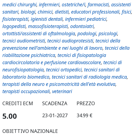
medici chirurghi
,
infermieri
,
ostetriche/i
,
farmacisti
,
assistenti
sanitari
,
biologi
,
chimici
,
dietisti
,
educatori professionali
,
fisici
,
fisioterapisti
,
igienisti dentali
,
infermieri pediatrici
,
logopedisti
,
massofisioterapisti
,
odontoiatri
,
ortottisti/assistenti di oftalmologia
,
podologi
,
psicologi
,
tecnici audiometristi
,
tecnici audioprotesisti
,
tecnici della
prevenzione nell'ambiente e nei luoghi di lavoro
,
tecnici della
riabilitazione psichiatrica
,
tecnici di fisiopatologia
cardiocircolatoria e perfusione cardiovascolare
,
tecnici di
neurofisiopatologia
,
tecnici ortopedici
,
tecnici sanitari di
laboratorio biomedico
,
tecnici sanitari di radiologia medica
,
terapisti della neuro e psicomotricità dell'età evolutiva
,
terapisti occupazionali
,
veterinari
CREDITI ECM
SCADENZA
PREZZO
5.00
23-01-2027
34.99 €
OBIETTIVO NAZIONALE