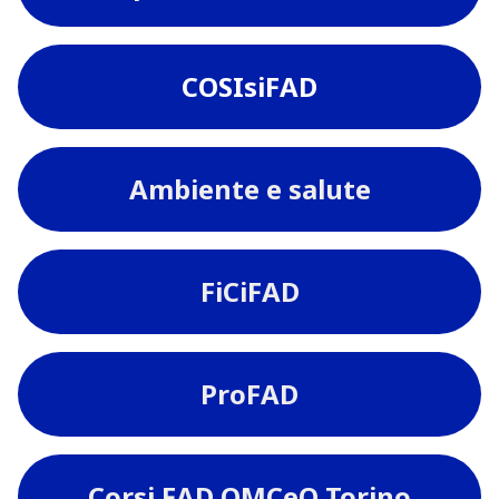
COSIsiFAD
Ambiente e salute
FiCiFAD
ProFAD
Corsi FAD OMCeO Torino