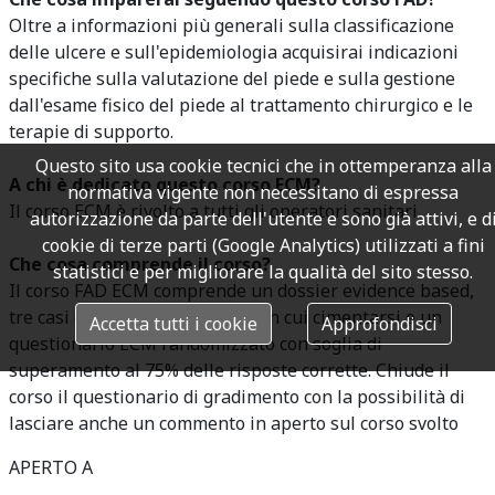
Oltre a informazioni più generali sulla classificazione
delle ulcere e sull'epidemiologia acquisirai indicazioni
specifiche sulla valutazione del piede e sulla gestione
dall'esame fisico del piede al trattamento chirurgico e le
terapie di supporto.
Questo sito usa cookie tecnici che in ottemperanza alla
A chi è dedicato questo corso ECM?
normativa vigente non necessitano di espressa
Il corso ECM è rivolto a tutti gli operatori sanitari.
autorizzazione da parte dell'utente e sono già attivi, e d
cookie di terze parti (Google Analytics) utilizzati a fini
Che cosa comprende il corso?
statistici e per migliorare la qualità del sito stesso.
Il corso FAD ECM comprende un dossier evidence based,
tre casi di pratica quotidiana con cui cimentarsi e un
Accetta tutti i cookie
Approfondisci
questionario ECM randomizzato con soglia di
superamento al 75% delle risposte corrette. Chiude il
corso il questionario di gradimento con la possibilità di
lasciare anche un commento in aperto sul corso svolto
APERTO A