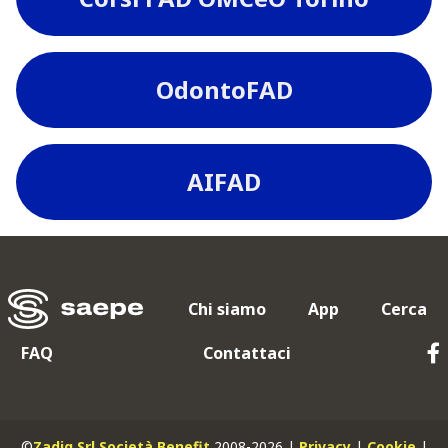
OdontoFAD
AIFAD
Chi siamo
App
Cerca
FAQ
Contattaci
©
Zadig Srl Società Benefit
2008-2026 |
Privacy
|
Cookie
|