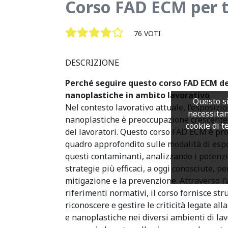
Corso FAD ECM per tec
76 VOTI
DESCRIZIONE
Perché seguire questo corso FAD ECM de
nanoplastiche in ambito lavorativo
Questo si
Nel contesto lavorativo attuale, l’esposizi
necessitan
nanoplastiche è preoccupazione crescente p
cookie di te
dei lavoratori. Questo corso FAD ECM è pro
quadro approfondito sulle modalità di esp
questi contaminanti, analizzando i potenzial
strategie più efficaci, a oggi conosciute, pe
mitigazione e la prevenzione. Attraverso l’an
riferimenti normativi, il corso fornisce str
riconoscere e gestire le criticità legate al
e nanoplastiche nei diversi ambienti di l