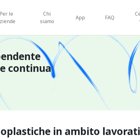
Per le
Chi
C
App
FAQ
ziende
siamo
pendente
ne continua
oplastiche in ambito lavorat