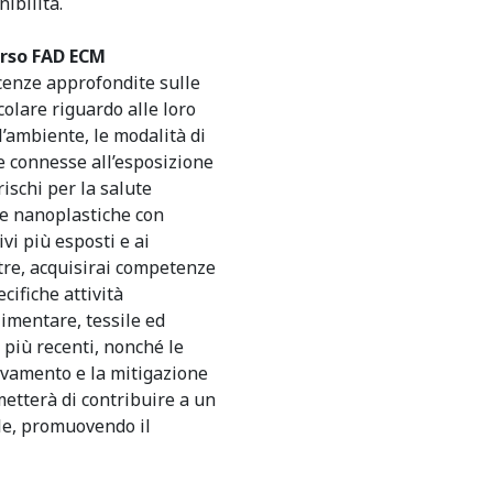
ibilità.
orso FAD ECM
scenze approfondite sulle
colare riguardo alle loro
ll’ambiente, le modalità di
e connesse all’esposizione
ischi per la salute
e e nanoplastiche con
ivi più esposti e ai
tre, acquisirai competenze
cifiche attività
limentare, tessile ed
i più recenti, nonché le
levamento e la mitigazione
metterà di contribuire a un
le, promuovendo il