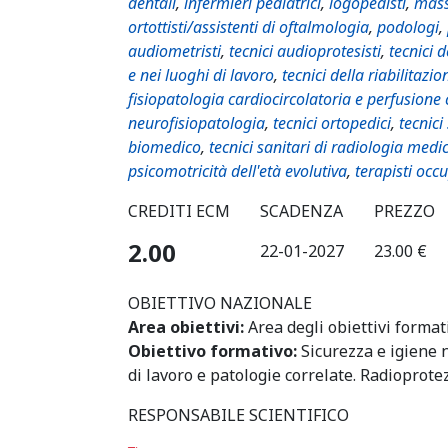
dentali
,
infermieri pediatrici
,
logopedisti
,
mass
ortottisti/assistenti di oftalmologia
,
podologi
,
audiometristi
,
tecnici audioprotesisti
,
tecnici 
e nei luoghi di lavoro
,
tecnici della riabilitazio
fisiopatologia cardiocircolatoria e perfusione
neurofisiopatologia
,
tecnici ortopedici
,
tecnici
biomedico
,
tecnici sanitari di radiologia medi
psicomotricità dell'età evolutiva
,
terapisti occ
CREDITI ECM
SCADENZA
PREZZO
2.00
22-01-2027
23.00 €
OBIETTIVO NAZIONALE
Area obiettivi:
Area degli obiettivi format
Obiettivo formativo:
Sicurezza e igiene n
di lavoro e patologie correlate. Radioprote
RESPONSABILE SCIENTIFICO