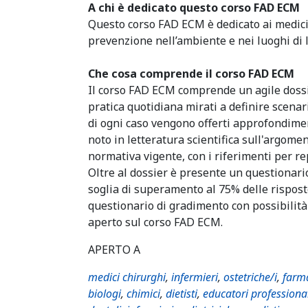
A chi è dedicato questo corso FAD ECM
Questo corso FAD ECM è dedicato ai medici e
prevenzione nell’ambiente e nei luoghi di 
Che cosa comprende il corso FAD ECM
Il corso FAD ECM comprende un agile dossi
pratica quotidiana mirati a definire scenar
di ogni caso vengono offerti approfondime
noto in letteratura scientifica sull'argome
normativa vigente, con i riferimenti per rep
Oltre al dossier è presente un questionar
soglia di superamento al 75% delle rispost
questionario di gradimento con possibilità
aperto sul corso FAD ECM.
APERTO A
medici chirurghi
,
infermieri
,
ostetriche/i
,
farma
biologi
,
chimici
,
dietisti
,
educatori professiona