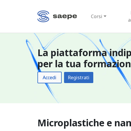
Corsi
a
La piattaforma indi
per la tua formazio
Accedi
Registrati
Microplastiche e nan