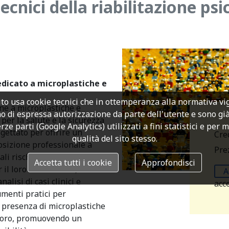
nici della riabilitazione psi
dicato a microplastiche e
to usa cookie tecnici che in ottemperanza alla normativa v
one a microplastiche e
o di espressa autorizzazione da parte dell'utente e sono già a
er la salute e la sicurezza
rze parti (Google Analytics) utilizzati a fini statistici e per 
gettato per offrire un
Cre
qualità del sito stesso.
osizione professionale a
Prez
i rischi per la salute e le
Accetta tutti i cookie
Approfondisci
r il loro rilevamento, la
A
alisi di casi clinici e
acc
umenti pratici per
la presenza di microplastiche
avoro, promuovendo un