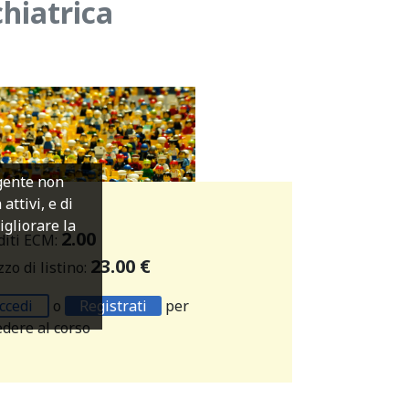
chiatrica
igente non
ttivi, e di
migliorare la
2.00
diti ECM:
23.00 €
zo di listino:
ccedi
o
Registrati
per
edere al corso