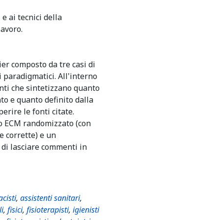
 ai tecnici della
lavoro.
er composto da tre casi di
i paradigmatici. All'interno
nti che sintetizzano quanto
nto e quanto definito dalla
erire le fonti citate.
io ECM randomizzato (con
e corrette) e un
 di lasciare commenti in
cisti
,
assistenti sanitari
,
li
,
fisici
,
fisioterapisti
,
igienisti