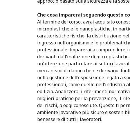
approccio basato sulla sicurezza e la sosten
Che cosa imparerai seguendo questo c
Al termine del corso, avrai acquisito cono
microplastiche e le nanoplastiche, in parti
caratteristiche fisiche, la distribuzione ne
ingresso nell’organismo e le problematich
professionale. Imparerai a comprendere i r
derivanti dall’inalazione di microplastich
un’attenzione particolare ai settori lavorat
meccanismi di danno che ne derivano. Inol
nella gestione dell’esposizione legata a spe
professionali, come quelle nell’industria a
edilizia. Analizzerai i riferimenti normativ
migliori pratiche per la prevenzione, il ri
dei rischi, a oggi conosciute. Questo ti per
ambiente lavorativo più sicuro e sostenibi
benessere di tutti i lavoratori.