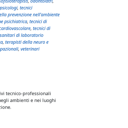
ofisioterapisti
,
odontoiatri
,
psicologi
,
tecnici
della prevenzione nell'ambiente
ne psichiatrica
,
tecnici di
 cardiovascolare
,
tecnici di
 sanitari di laboratorio
ca
,
terapisti della neuro e
upazionali
,
veterinari
ivi tecnico-professionali
egli ambienti e nei luoghi
zione.