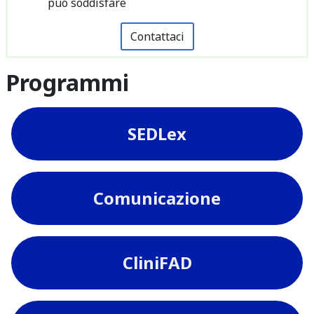
può soddisfare
Contattaci
Programmi
SEDLex
Comunicazione
CliniFAD