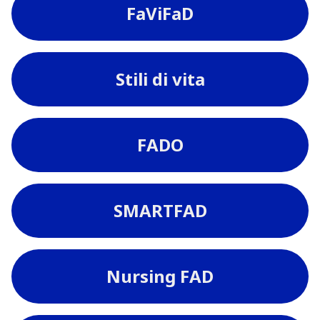
FaViFaD
Stili di vita
FADO
SMARTFAD
Nursing FAD