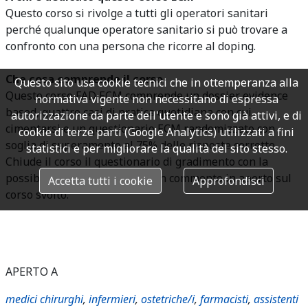
Questo corso si rivolge a tutti gli operatori sanitari
perché qualunque operatore sanitario si può trovare a
confronto con una persona che ricorre al doping.
Che cosa comprende il corso
Questo sito usa cookie tecnici che in ottemperanza alla
Questo corso FAD ECM comprende un dossier evidence
normativa vigente non necessitano di espressa
based, quattro casi di pratica quotidiana con cui
autorizzazione da parte dell'utente e sono già attivi, e di
cimentarsi e un questionario ECM randomizzato con
cookie di terze parti (Google Analytics) utilizzati a fini
soglia di superamento al 75% delle risposte corrette.
statistici e per migliorare la qualità del sito stesso.
Chiude il corso il questionario di gradimento con la
possibilità di lasciare anche un commento in aperto sul
Accetta tutti i cookie
Approfondisci
corso svolto.
APERTO A
medici chirurghi
,
infermieri
,
ostetriche/i
,
farmacisti
,
assistenti