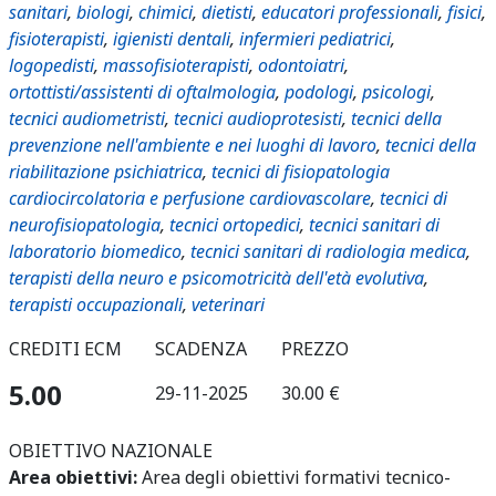
sanitari
,
biologi
,
chimici
,
dietisti
,
educatori professionali
,
fisici
,
fisioterapisti
,
igienisti dentali
,
infermieri pediatrici
,
logopedisti
,
massofisioterapisti
,
odontoiatri
,
ortottisti/assistenti di oftalmologia
,
podologi
,
psicologi
,
tecnici audiometristi
,
tecnici audioprotesisti
,
tecnici della
prevenzione nell'ambiente e nei luoghi di lavoro
,
tecnici della
riabilitazione psichiatrica
,
tecnici di fisiopatologia
cardiocircolatoria e perfusione cardiovascolare
,
tecnici di
neurofisiopatologia
,
tecnici ortopedici
,
tecnici sanitari di
laboratorio biomedico
,
tecnici sanitari di radiologia medica
,
terapisti della neuro e psicomotricità dell'età evolutiva
,
terapisti occupazionali
,
veterinari
CREDITI ECM
SCADENZA
PREZZO
5.00
29-11-2025
30.00 €
OBIETTIVO NAZIONALE
Area obiettivi:
Area degli obiettivi formativi tecnico-