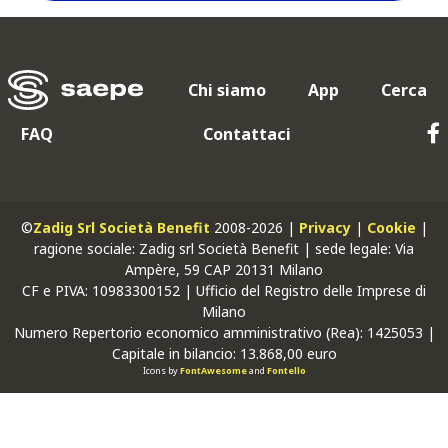
Chi siamo
App
Cerca
FAQ
Contattaci
©
Zadig Srl Società Benefit
2008-2026 |
Privacy
|
Cookie
|
ragione sociale: Zadig srl Società Benefit | sede legale: Via
Ampère, 59 CAP 20131 Milano
CF
e
PIVA
: 10983300152 | Ufficio del Registro delle Imprese di
Milano
Numero Repertorio economico amministrativo (Rea): 1425053 |
Capitale in bilancio: 13.868,00 euro
Icons by
FontAwesome
and
Fontello