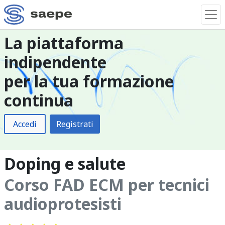
La piattaforma
indipendente
per la tua formazione
continua
Accedi
Registrati
Doping e salute
Corso FAD ECM per tecnici
audioprotesisti