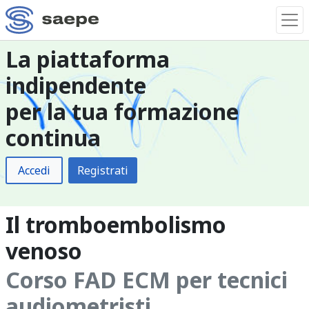
La piattaforma
indipendente
per la tua formazione
continua
Accedi
Registrati
Il tromboembolismo
venoso
Corso FAD ECM per tecnici
audiometristi