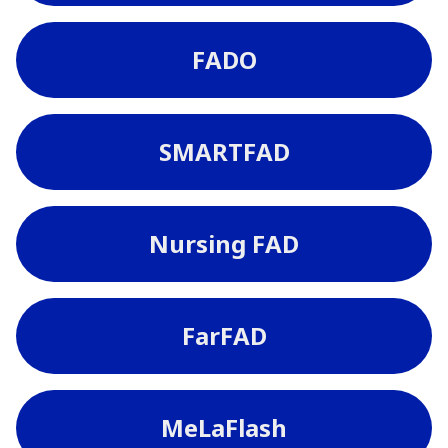
FADO
SMARTFAD
Nursing FAD
FarFAD
MeLaFlash