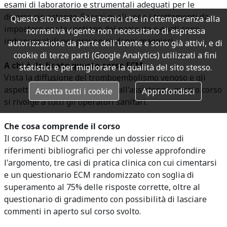
esami di laboratorio e strumentali adeguati per le
diverse circostanze. Saprai quali sono i trattamenti da
Questo sito usa cookie tecnici che in ottemperanza alla
impostare per la gestione del paziente e quali sono
normativa vigente non necessitano di espressa
indispensabili per prevenire danni maggiori.
autorizzazione da parte dell'utente e sono già attivi, e di
cookie di terze parti (Google Analytics) utilizzati a fini
A chi è dedicato questo corso ECM
statistici e per migliorare la qualità del sito stesso.
Vista la diffusione del tromboembolismo venoso e gli
aspetti legati sia alla cura sia all'assistenza, questo corso
Accetta tutti i cookie
Approfondisci
si rivolge a tutti gli operatori sanitari.
Che cosa comprende il corso
Il corso FAD ECM comprende un dossier ricco di
riferimenti bibliografici per chi volesse approfondire
l'argomento, tre casi di pratica clinica con cui cimentarsi
e un questionario ECM randomizzato con soglia di
superamento al 75% delle risposte corrette, oltre al
questionario di gradimento con possibilità di lasciare
commenti in aperto sul corso svolto.