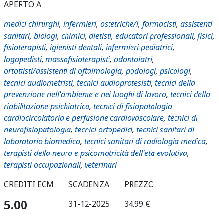
APERTO A
medici chirurghi
,
infermieri
,
ostetriche/i
,
farmacisti
,
assistenti
sanitari
,
biologi
,
chimici
,
dietisti
,
educatori professionali
,
fisici
,
fisioterapisti
,
igienisti dentali
,
infermieri pediatrici
,
logopedisti
,
massofisioterapisti
,
odontoiatri
,
ortottisti/assistenti di oftalmologia
,
podologi
,
psicologi
,
tecnici audiometristi
,
tecnici audioprotesisti
,
tecnici della
prevenzione nell'ambiente e nei luoghi di lavoro
,
tecnici della
riabilitazione psichiatrica
,
tecnici di fisiopatologia
cardiocircolatoria e perfusione cardiovascolare
,
tecnici di
neurofisiopatologia
,
tecnici ortopedici
,
tecnici sanitari di
laboratorio biomedico
,
tecnici sanitari di radiologia medica
,
terapisti della neuro e psicomotricità dell'età evolutiva
,
terapisti occupazionali
,
veterinari
CREDITI ECM
SCADENZA
PREZZO
5.00
31-12-2025
34.99 €