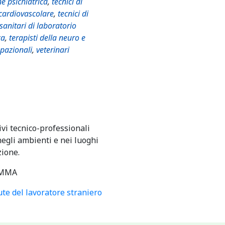
ne psichiatrica
,
tecnici di
 cardiovascolare
,
tecnici di
 sanitari di laboratorio
ca
,
terapisti della neuro e
upazionali
,
veterinari
ivi tecnico-professionali
egli ambienti e nei luoghi
zione.
MMA
ute del lavoratore straniero