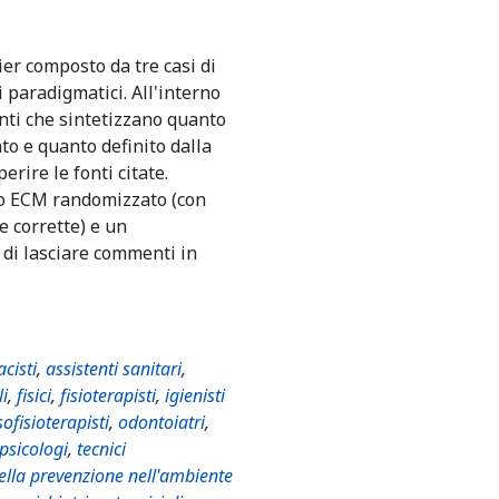
er composto da tre casi di
i paradigmatici. All'interno
nti che sintetizzano quanto
nto e quanto definito dalla
erire le fonti citate.
io ECM randomizzato (con
e corrette) e un
 di lasciare commenti in
cisti
,
assistenti sanitari
,
li
,
fisici
,
fisioterapisti
,
igienisti
ofisioterapisti
,
odontoiatri
,
psicologi
,
tecnici
della prevenzione nell'ambiente