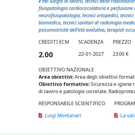
e nei luoghi di lavoro
,
tecnici della riabilitazio
fisiopatologia cardiocircolatoria e perfusione
neurofisiopatologia
,
tecnici ortopedici
,
tecnici
biomedico
,
tecnici sanitari di radiologia medi
psicomotricità dell'età evolutiva
,
terapisti occ
CREDITI ECM
SCADENZA
PREZZO
2.00
22-01-2027
23.00 €
OBIETTIVO NAZIONALE
Area obiettivi:
Area degli obiettivi format
Obiettivo formativo:
Sicurezza e igiene n
di lavoro e patologie correlate. Radioprote
RESPONSABILE SCIENTIFICO
PROGRA
Luigi Montanari
La sal