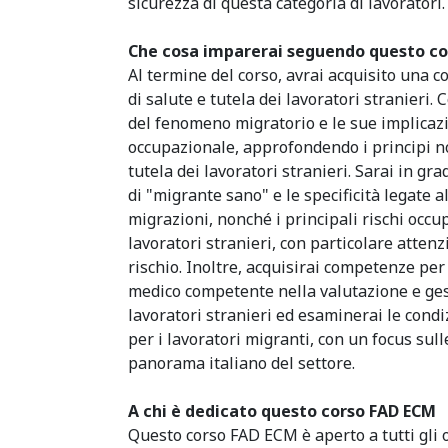
sicurezza di questa categoria di lavoratori.
Che cosa imparerai seguendo questo c
Al termine del corso, avrai acquisito una 
di salute e tutela dei lavoratori stranieri
del fenomeno migratorio e le sue implicazi
occupazionale, approfondendo i principi no
tutela dei lavoratori stranieri. Sarai in gra
di "migrante sano" e le specificità legate a
migrazioni, nonché i principali rischi occu
lavoratori stranieri, con particolare attenz
rischio. Inoltre, acquisirai competenze per
medico competente nella valutazione e gest
lavoratori stranieri ed esaminerai le condi
per i lavoratori migranti, con un focus sull
panorama italiano del settore.
A chi è dedicato questo corso FAD ECM
Questo corso FAD ECM è aperto a tutti gli o