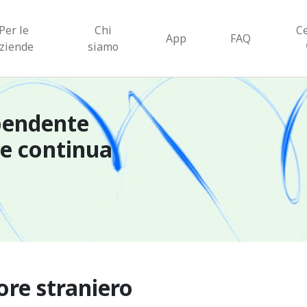
Per le
Chi
C
App
FAQ
ziende
siamo
pendente
ne continua
ore straniero