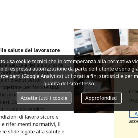
la salute del lavoratore
to usa cookie tecnici che in ottemperanza alla normativa v
ella salute e della sicurezza
o di espressa autorizzazione da parte dell'utente e sono già a
rande rilevanza, data la
rze parti (Google Analytics) utilizzati a fini statistici e per 
 in diversi settori
qualità del sito stesso.
progettato per fornire una
Cre
elle problematiche
Accetta tutti i cookie
Approfondisci
Prez
eri. L’obiettivo è di
, il ruolo del medico
A
dizioni di lavoro sicure e
acc
i e riferimenti normativi, il
le sfide legate alla salute e