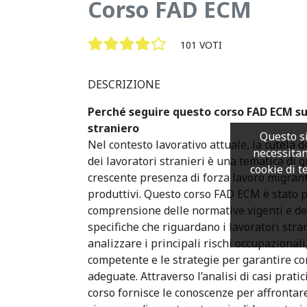
Corso FAD ECM
101 VOTI
DESCRIZIONE
Perché seguire questo corso FAD ECM sul
straniero
Questo si
Nel contesto lavorativo attuale, la tutela d
necessitan
dei lavoratori stranieri è una tematica di g
cookie di te
crescente presenza di forza lavoro migrante
produttivi. Questo corso FAD ECM è stato 
comprensione delle normative vigenti e d
specifiche che riguardano i lavoratori strani
analizzare i principali rischi occupazionali
competente e le strategie per garantire con
adeguate. Attraverso l’analisi di casi pratic
corso fornisce le conoscenze per affrontare 