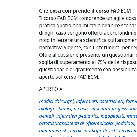
Che cosa comprende il corso FAD ECM
Il corso FAD ECM comprende un agile dossi
pratica quotidiana mirati a definire scenar
di ogni caso vengono offerti approfondime
noto in letteratura scientifica sull'argome
normativa vigente, con i riferimenti per rep
Oltre al dossier è presente un questionar
soglia di superamento al 75% delle rispost
questionario di gradimento con possibilità
aperto sul corso FAD ECM.
APERTO A
medici chirurghi
,
infermieri
,
ostetriche/i
,
farma
biologi
,
chimici
,
dietisti
,
educatori professiona
dentali
,
infermieri pediatrici
,
logopedisti
,
mass
ortottisti/assistenti di oftalmologia
,
podologi
,
audiometristi
,
tecnici audioprotesisti
,
tecnici 