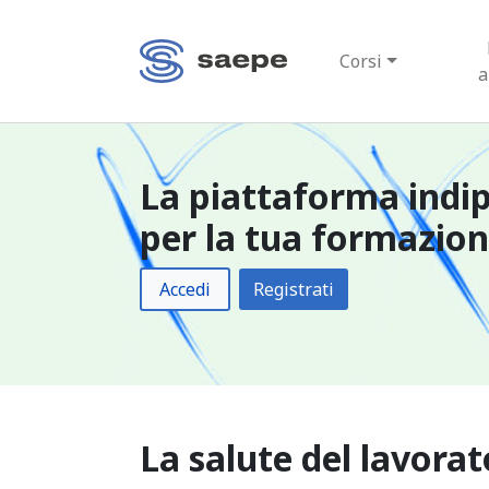
Corsi
a
La piattaforma indi
per la tua formazio
Accedi
Registrati
La salute del lavorat