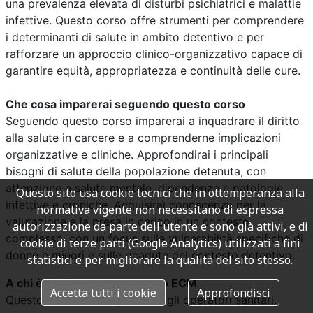
una prevalenza elevata di disturbi psichiatrici e malattie
infettive. Questo corso offre strumenti per comprendere
i determinanti di salute in ambito detentivo e per
rafforzare un approccio clinico-organizzativo capace di
garantire equità, appropriatezza e continuità delle cure.
Che cosa imparerai seguendo questo corso
Seguendo questo corso imparerai a inquadrare il diritto
alla salute in carcere e a comprenderne implicazioni
organizzative e cliniche. Approfondirai i principali
bisogni di salute della popolazione detenuta, con
attenzione a salute mentale, dipendenze e patologie
Questo sito usa cookie tecnici che in ottemperanza alla
infettive e croniche. Acquisirai conoscenze per la
normativa vigente non necessitano di espressa
valutazione e la presa in carico in un contesto
autorizzazione da parte dell'utente e sono già attivi, e di
complesso, con un focus sulle vulnerabilità specifiche di
cookie di terze parti (Google Analytics) utilizzati a fini
donne e minori e sulle ricadute del contesto detentivo.
statistici e per migliorare la qualità del sito stesso.
A chi è dedicato questo corso ECM
Accetta tutti i cookie
Approfondisci
Questo corso si rivolge a tutti gli operatori sanitari.