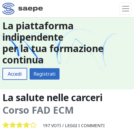
La piattaforma
indipendente
per la tua formazione
continua
Accedi
Registrati
La salute nelle carceri
Corso FAD ECM
197 VOTI /
LEGGI I COMMENTI