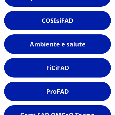
COSIsiFAD
Ambiente e salute
FiCiFAD
ProFAD
Corsi FAD OMCeO Torino