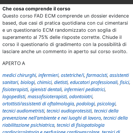
Che cosa comprende il corso
Questo corso FAD ECM comprende un dossier evidence
based, due casi di pratica quotidiana con cui cimentarsi
e un questionario ECM randomizzato con soglia di
superamento al 75% delle risposte corrette. Chiude il
corso il questionario di gradimento con la possibilità di
lasciare anche un commento in aperto sul corso svolto.
APERTO A
medici chirurghi
,
infermieri
,
ostetriche/i
,
farmacisti
,
assistenti
sanitari
,
biologi
,
chimici
,
dietisti
,
educatori professionali
,
fisici
,
fisioterapisti
,
igienisti dentali
,
infermieri pediatrici
,
logopedisti
,
massofisioterapisti
,
odontoiatri
,
ortottisti/assistenti di oftalmologia
,
podologi
,
psicologi
,
tecnici audiometristi
,
tecnici audioprotesisti
,
tecnici della
prevenzione nell'ambiente e nei luoghi di lavoro
,
tecnici della
riabilitazione psichiatrica
,
tecnici di fisiopatologia
cardiocircolatoria e perfusione cardiovascolare
,
tecnici di