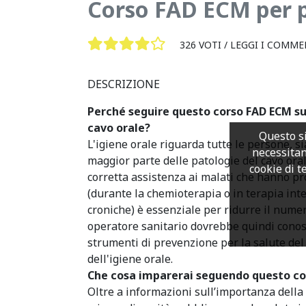
Corso FAD ECM per p
326 VOTI /
LEGGI I COMME
DESCRIZIONE
Perché seguire questo corso FAD ECM sul
cavo orale?
Questo si
L'igiene orale riguarda tutte le persone, s
necessitan
maggior parte delle patologie del cavo ora
cookie di te
corretta assistenza ai malati che hanno pr
(durante la chemioterapia o in terapia inte
croniche) è essenziale per ridurre il nume
operatore sanitario dovrebbe quindi conosc
strumenti di prevenzione per la salute del 
dell'igiene orale.
Che cosa imparerai seguendo questo co
Oltre a informazioni sull’importanza della