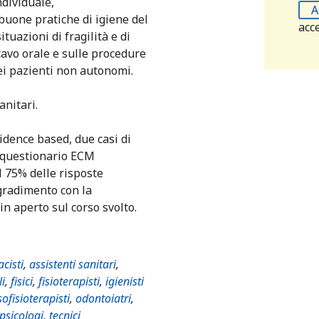
ndividuale,
A
buone pratiche di igiene del
acc
tuazioni di fragilità e di
 cavo orale e sulle procedure
nei pazienti non autonomi.
anitari.
dence based, due casi di
n questionario ECM
 75% delle risposte
 gradimento con la
n aperto sul corso svolto.
cisti
,
assistenti sanitari
,
li
,
fisici
,
fisioterapisti
,
igienisti
ofisioterapisti
,
odontoiatri
,
psicologi
,
tecnici