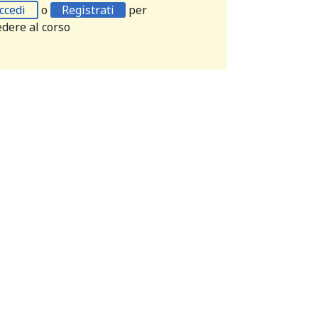
ccedi
o
Registrati
per
edere al corso