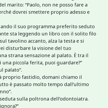
del marito: “Paolo, non ne posso fare a
erché dovrei smettere proprio adesso e
dando il suo programma preferito seduto
nte sta leggendo un libro con il solito filo
ul tavolino accanto, alza la testa e si
rei disturbare la visione del tuo
 strana sensazione al palato. È tra il
si una piccola ferita, puoi guardare?”
ul palato”.
dà proprio fastidio, domani chiamo il
utto è passato molto tempo dall’ultimo
anno”.
 seduta sulla poltrona dell’odontoiatra.
signora?”