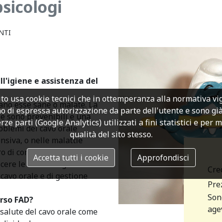
sicologi
NTI
l'igiene e assistenza del
to usa cookie tecnici che in ottemperanza alla normativa v
iano esse sane o malate. La
o di espressa autorizzazione da parte dell'utente e sono già a
le sono prevenibili e una
rze parti (Google Analytics) utilizzati a fini statistici e per 
oblemi del cavo orale
qualità del sito stesso.
nsiva, o nelle malattie
ro di complicazioni. Ogni
Accetta tutti i cookie
Approfondisci
ere le misure e gli
Cre
cavo orale e di gestione
Prez
Son
rso FAD?
agev
 salute del cavo orale come