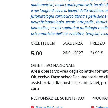
audiometristi
,
tecnici audioprotesisti
,
tecnici 
e nei luoghi di lavoro
,
tecnici della riabilitazio
fisiopatologia cardiocircolatoria e perfusione
neurofisiopatologia
,
tecnici ortopedici
,
tecnici
biomedico
,
tecnici sanitari di radiologia medi
psicomotricità dell'età evolutiva
,
terapisti occ
CREDITI ECM
SCADENZA
PREZZO
5.00
26-01-2027
34.99 €
OBIETTIVO NAZIONALE
Area obiettivi:
Area degli obiettivi format
Obiettivo formativo:
Documentazione clin
assistenziali diagnostici e riabilitativi, prof
cura
RESPONSABILE SCIENTIFICO
PROGRA
Paola Di Giulio
Igiene