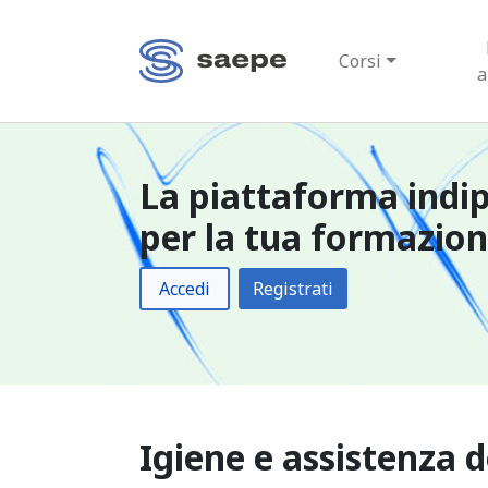
Corsi
a
La piattaforma indi
per la tua formazio
Accedi
Registrati
Igiene e assistenza d