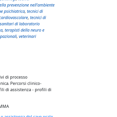
della prevenzione nell'ambiente
ne psichiatrica
,
tecnici di
 cardiovascolare
,
tecnici di
 sanitari di laboratorio
ca
,
terapisti della neuro e
upazionali
,
veterinari
ivi di processo
ica. Percorsi clinico-
ili di assistenza - profili di
MMA
 e assistenza del cavo orale