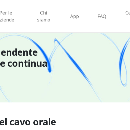
Per le
Chi
C
App
FAQ
ziende
siamo
pendente
ne continua
el cavo orale