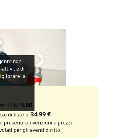
igente non
ttivi, e di
migliorare la
5.00
diti ECM:
34.99 €
zo di listino:
o presenti convenzioni a prezzi
olati per gli aventi diritto