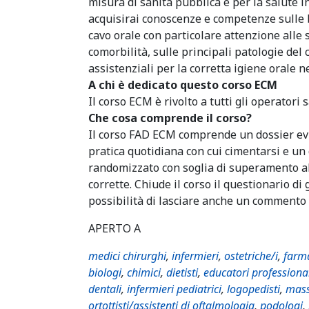
misura di sanità pubblica e per la salute i
acquisirai conoscenze e competenze sulle 
cavo orale con particolare attenzione alle si
comorbilità, sulle principali patologie del
assistenziali per la corretta igiene orale 
A chi è dedicato questo corso ECM
Il corso ECM è rivolto a tutti gli operatori s
Che cosa comprende il corso?
Il corso FAD ECM comprende un dossier evi
pratica quotidiana con cui cimentarsi e u
randomizzato con soglia di superamento al
corrette. Chiude il corso il questionario di
possibilità di lasciare anche un commento i
APERTO A
medici chirurghi
,
infermieri
,
ostetriche/i
,
farma
biologi
,
chimici
,
dietisti
,
educatori professiona
dentali
,
infermieri pediatrici
,
logopedisti
,
mass
ortottisti/assistenti di oftalmologia
,
podologi
,