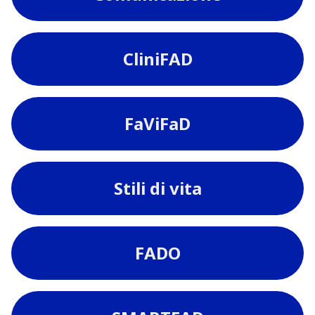
CliniFAD
FaViFaD
Stili di vita
FADO