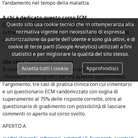
l’andamento nel tempo della malattia.
A chi è dedicato questo corso ECM
Questo sito usa cookie tecnici che in ottemperanza alla
Questo corso si rivolge a tutti gli operatori sanitari vista
normativa vigente non necessitano di espressa
la trasversalità della condizione e i consigli che devono
autorizzazione da parte dell'utente e sono già attivi, e di
essere dati.
cookie di terze parti (Google Analytics) utilizzati a fini
statistici e per migliorare la qualità del sito stesso.
Che cosa comprende il corso
Accetta tutti i cookie
Approfondisci
Il corso FAD ECM comprende un dossier ricco di
riferimenti bibliografici per chi volesse approfondire
l'argomento, tre casi di pratica clinica con cui cimentarsi
e un questionario ECM randomizzato con soglia di
superamento al 75% delle risposte corrette, oltre al
questionario di gradimento con possibilità di lasciare
commenti in aperto sul corso svolto.
APERTO A