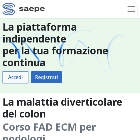
La piattaforma
indipendente
per la tua formazione
continua
Accedi
Registrati
La malattia diverticolare
del colon
Corso FAD ECM per
podologi