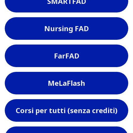
SMARTFAD
Nursing FAD
FarFAD
MeLaFlash
Corsi per tutti (senza crediti)