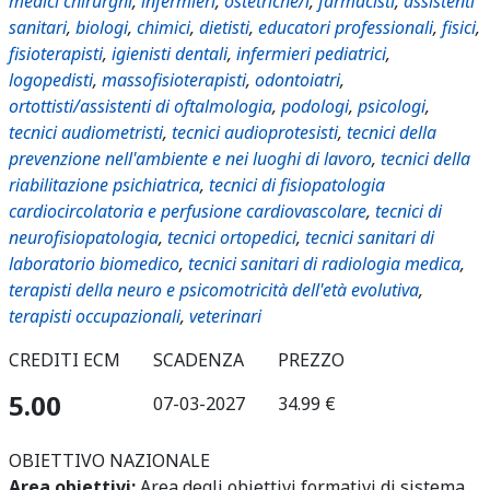
medici chirurghi
,
infermieri
,
ostetriche/i
,
farmacisti
,
assistenti
sanitari
,
biologi
,
chimici
,
dietisti
,
educatori professionali
,
fisici
,
fisioterapisti
,
igienisti dentali
,
infermieri pediatrici
,
logopedisti
,
massofisioterapisti
,
odontoiatri
,
ortottisti/assistenti di oftalmologia
,
podologi
,
psicologi
,
tecnici audiometristi
,
tecnici audioprotesisti
,
tecnici della
prevenzione nell'ambiente e nei luoghi di lavoro
,
tecnici della
riabilitazione psichiatrica
,
tecnici di fisiopatologia
cardiocircolatoria e perfusione cardiovascolare
,
tecnici di
neurofisiopatologia
,
tecnici ortopedici
,
tecnici sanitari di
laboratorio biomedico
,
tecnici sanitari di radiologia medica
,
terapisti della neuro e psicomotricità dell'età evolutiva
,
terapisti occupazionali
,
veterinari
CREDITI ECM
SCADENZA
PREZZO
5.00
07-03-2027
34.99 €
OBIETTIVO NAZIONALE
Area obiettivi:
Area degli obiettivi formativi di sistema