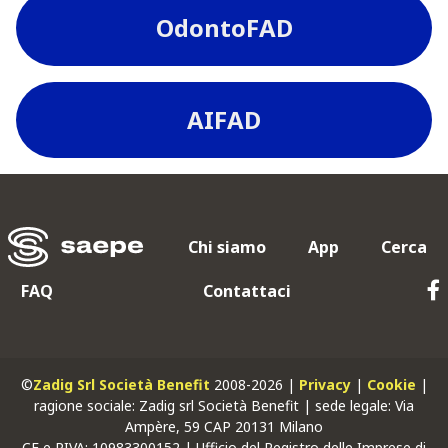
OdontoFAD
AIFAD
Chi siamo
App
Cerca
FAQ
Contattaci
©
Zadig Srl Società Benefit
2008-2026 |
Privacy
|
Cookie
|
ragione sociale: Zadig srl Società Benefit | sede legale: Via
Ampère, 59 CAP 20131 Milano
CF
e
PIVA
: 10983300152 | Ufficio del Registro delle Imprese di