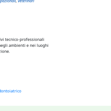
upazionali
,
veterinari
ivi tecnico-professionali
egli ambienti e nei luoghi
zione.
dontoiatrico