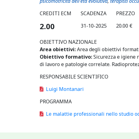
psicomotricità dell'età evolutiva
,
terapisti occ
CREDITI ECM
SCADENZA
PREZZO
2.00
31-10-2025
20.00 €
OBIETTIVO NAZIONALE
Area obiettivi:
Area degli obiettivi format
Obiettivo formativo:
Sicurezza e igiene n
di lavoro e patologie correlate. Radioprote
RESPONSABILE SCIENTIFICO
Luigi Montanari
PROGRAMMA
Le malattie professionali nello studio o