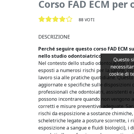
Corso FAD ECM per or
88 VOTI
DESCRIZIONE
Perché seguire questo corso FAD ECM su
nello studio odontoiatrico
Questo si
Nel contesto dello studio odontoiatrico, i 
necessitan
esposti a numerosi rischi per la salute, co
cookie di te
lavoro sia alle pratiche quotidiane. Questo
aggiornate e specifiche sulle disposizioni d
professionali che odontoiatri, assistenti e
possono incontrare quando non vengono a
corretti e misure preventive adeguate. Sar
rischi da esposizione a sostanze chimiche,
scheletriche legate a posture scorrette, i ri
esposizione a sangue e fluidi biologici), i di