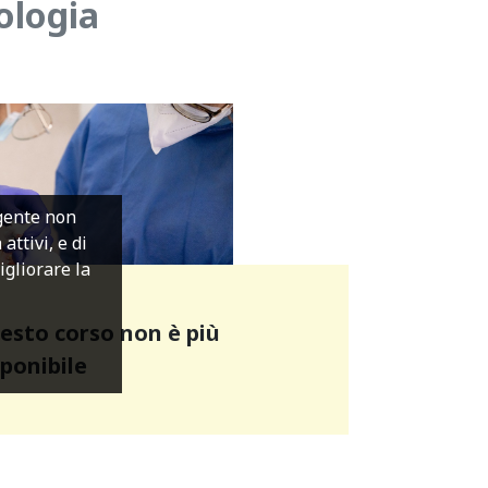
ologia
igente non
ttivi, e di
migliorare la
esto corso non è più
sponibile