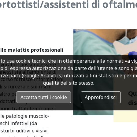
tottisti/assistenti di oftalm
lle malattie professionali
to usa cookie tecnici che in ottemperanza alla normativa v
lavoratori possono essere
o di espressa autorizzazione da parte dell'utente e sono già a
nnessi sia all'ambiente di
rze parti (Google Analytics) utilizzati a fini statistici e per 
 corso fornisce informazioni
qualità del sito stesso.
i sicurezza e sui rischi
Qu
 altro personale di studio
Accetta tutti i cookie
Approfondisci
dottati comportamenti
di
anno trattati temi come i
 le patologie muscolo-
schi infettivi (da
sturbi uditivi e visivi