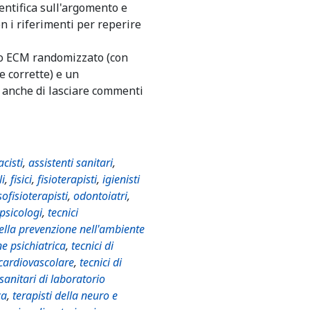
entifica sull'argomento e
n i riferimenti per reperire
io ECM randomizzato (con
e corrette) e un
à anche di lasciare commenti
cisti
,
assistenti sanitari
,
li
,
fisici
,
fisioterapisti
,
igienisti
ofisioterapisti
,
odontoiatri
,
psicologi
,
tecnici
della prevenzione nell'ambiente
ne psichiatrica
,
tecnici di
 cardiovascolare
,
tecnici di
 sanitari di laboratorio
ca
,
terapisti della neuro e