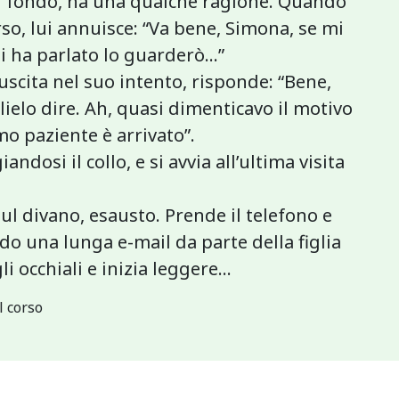
in fondo, ha una qualche ragione. Quando
rso, lui annuisce: “Va bene, Simona, se mi
i ha parlato lo guarderò...”
uscita nel suo intento, risponde: “Bene,
lielo dire. Ah, quasi dimenticavo il motivo
mo paziente è arrivato”.
ndosi il collo, e si avvia all’ultima visita
sul divano, esausto. Prende il telefono e
do una lunga e-mail da parte della figlia
li occhiali e inizia leggere…
l corso