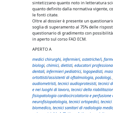
sintetizzano quanto noto in letteratura sci
quanto definito dalla normativa vigente, co
le fonti citate.
Oltre al dossier è presente un questionar
soglia di superamento al 75% delle rispost
questionario di gradimento con possibilit
in aperto sul corso FAD ECM.
APERTO A
medici chirurghi
,
infermieri
,
ostetriche/i
,
farma
biologi
,
chimici
,
dietisti
,
educatori professiona
dentali
,
infermieri pediatrici
,
logopedisti
,
mass
ortottisti/assistenti di oftalmologia
,
podologi
,
audiometristi
,
tecnici audioprotesisti
,
tecnici 
e nei luoghi di lavoro
,
tecnici della riabilitazio
fisiopatologia cardiocircolatoria e perfusione
neurofisiopatologia
,
tecnici ortopedici
,
tecnici
biomedico
,
tecnici sanitari di radiologia medi