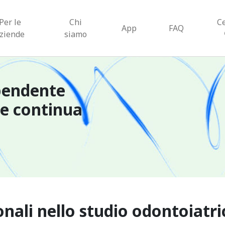
Per le
Chi
C
App
FAQ
ziende
siamo
pendente
ne continua
onali nello studio odontoiatri