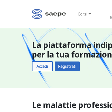
Corsi
a
La piattaforma indi
per la tua formazio
Accedi
Registrati
Le malattie professi