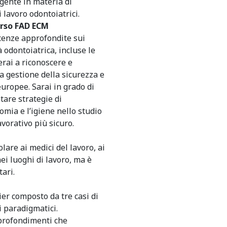
igente in materia di
i lavoro odontoiatrici.
orso FAD ECM
scenze approfondite sui
tà odontoiatrica, incluse le
rai a riconoscere e
ta gestione della sicurezza e
europee. Sarai in grado di
are strategie di
omia e l’igiene nello studio
vorativo più sicuro.
are ai medici del lavoro, ai
ei luoghi di lavoro, ma è
tari.
er composto da tre casi di
i paradigmatici.
pprofondimenti che