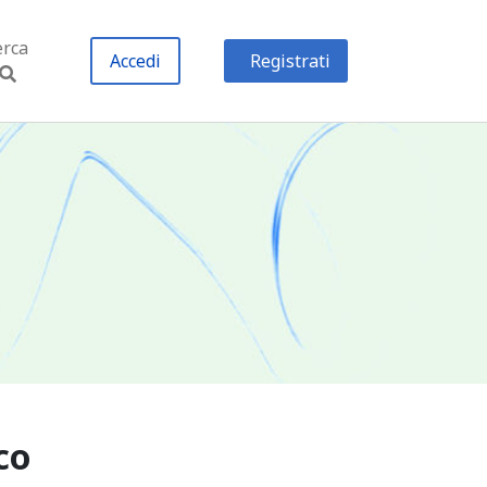
erca
Accedi
Registrati
co