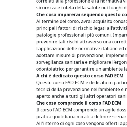
correlati alla professione e la normativa v
sicurezza e tutela della salute nei luoghi d
Che cosa imparerai seguendo questo c
Al termine del corso, avrai acquisito cono
principali fattori di rischio legati all’attivi
patologie professionali più comuni. Impare
prevenire tali rischi attraverso una corret
l’applicazione delle normative italiane ed 
adottare misure di prevenzione, implement
sorveglianza sanitaria e migliorare l’ergon
odontoiatrico per garantire un ambiente la
A chi è dedicato questo corso FAD ECM
Questo corso FAD ECM è dedicato in particol
tecnici della prevenzione nell’ambiente e n
aperto anche a tutti gli altri operatori sani
Che cosa comprende il corso FAD ECM
Il corso FAD ECM comprende un agile dossi
pratica quotidiana mirati a definire scenar
All'interno di ogni caso vengono offerti a