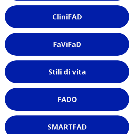
CliniFAD
FaViFaD
Stili di vita
FADO
SMARTFAD