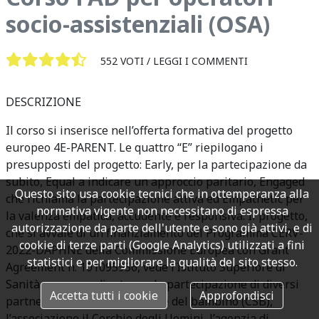
socio-assistenziali (OSA)
552 VOTI /
LEGGI I COMMENTI
DESCRIZIONE
Il corso si inserisce nell’offerta formativa del progetto
europeo 4E-PARENT. Le quattro “E” riepilogano i
presupposti del progetto: Early, per la partecipazione da
subito, Equal a indicare un approccio paritario, Engaged
Questo sito usa cookie tecnici che in ottemperanza alla
che richiama la partecipazione attiva ed Empathetic per
normativa vigente non necessitano di espressa
la valenza empatica, accudente e responsiva. Il progetto,
autorizzazione da parte dell'utente e sono già attivi, e di
che si avvale di un finanziamento del Programma CERV-
cookie di terze parti (Google Analytics) utilizzati a fini
2022-DAPHNE della Commissione Europea con Grant
statistici e per migliorare la qualità del sito stesso.
Agreement n. 101095956, vede l’Istituto Superiore di
Sanità come coordinatore e la partecipazione di diversi
Accetta tutti i cookie
Approfondisci
partner: il Centro per la salute del bambino (CSB),
l’associazione il Cerchio degli Uomini, l’agenzia di