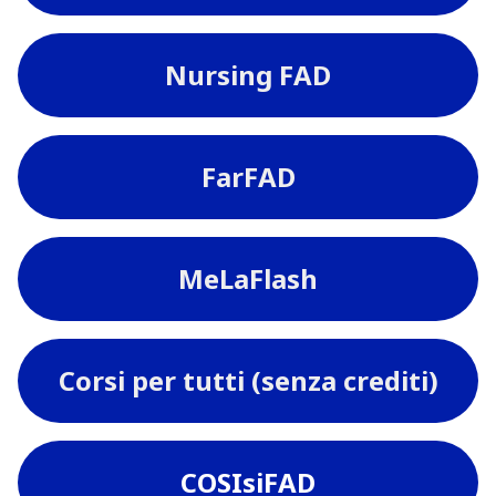
Nursing FAD
FarFAD
MeLaFlash
Corsi per tutti (senza crediti)
COSIsiFAD