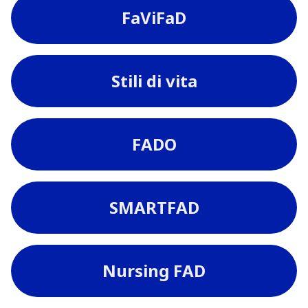
FaViFaD
Stili di vita
FADO
SMARTFAD
Nursing FAD