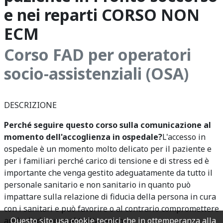
e nei reparti CORSO NON
ECM
Corso FAD per operatori
socio-assistenziali (OSA)
DESCRIZIONE
Perché seguire questo corso sulla comunicazione al
momento dell'accoglienza in ospedale?
L'accesso in
ospedale è un momento molto delicato per il paziente e
per i familiari perché carico di tensione e di stress ed è
importante che venga gestito adeguatamente da tutto il
personale sanitario e non sanitario in quanto può
impattare sulla relazione di fiducia della persona in cura
con i sanitari e può favorire o al contrario compromettere
anche l'aderenza al trattamento.
Questo sito usa cookie tecnici che in ottemperanza alla