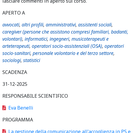
lasciare commenti in aperto sul corso.
APERTO A
avvocati
,
altri profili
,
amministrativi
,
assistenti sociali
,
caregiver (persone che assistono compresi familiari, badanti,
volontari)
,
informatici
,
ingegneri
,
musicoterapeuti e
arteterapeuti
,
operatori socio-assistenziali (OSA)
,
operatori
socio-sanitari
,
personale volontario e del terzo settore
,
sociologi
,
statistici
SCADENZA
31-12-2025
RESPONSABILE SCIENTIFICO
Eva Benelli
PROGRAMMA
La gestione della comunicazione all'accoglienza in PS e