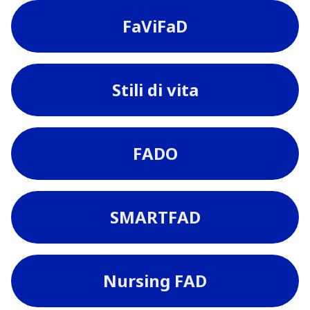
FaViFaD
Stili di vita
FADO
SMARTFAD
Nursing FAD