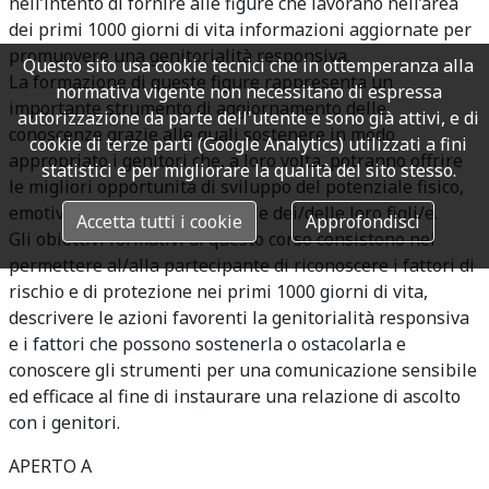
nell’intento di fornire alle figure che lavorano nell’area
dei primi 1000 giorni di vita informazioni aggiornate per
promuovere una genitorialità responsiva.
Questo sito usa cookie tecnici che in ottemperanza alla
La formazione di queste figure rappresenta un
normativa vigente non necessitano di espressa
importante strumento di aggiornamento delle
autorizzazione da parte dell'utente e sono già attivi, e di
conoscenze grazie alle quali sostenere in modo
cookie di terze parti (Google Analytics) utilizzati a fini
appropriato i genitori che, a loro volta, potranno offrire
statistici e per migliorare la qualità del sito stesso.
le migliori opportunità di sviluppo del potenziale fisico,
emotivo, cognitivo e relazionale dei/delle loro figli/e.
Accetta tutti i cookie
Approfondisci
Gli obiettivi formativi di questo corso consistono nel
permettere al/alla partecipante di riconoscere i fattori di
rischio e di protezione nei primi 1000 giorni di vita,
descrivere le azioni favorenti la genitorialità responsiva
e i fattori che possono sostenerla o ostacolarla e
conoscere gli strumenti per una comunicazione sensibile
ed efficace al fine di instaurare una relazione di ascolto
con i genitori.
APERTO A