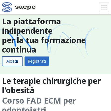
La piattaforma
indipendente
per la tua formazione
continua
Accedi
Registrati
Le terapie chirurgiche per
l'obesità
Corso FAD ECM per
odontoiatri