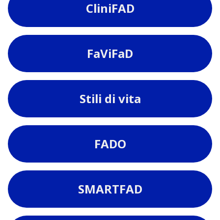
CliniFAD
FaViFaD
Stili di vita
FADO
SMARTFAD