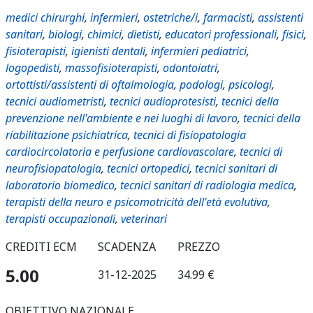
medici chirurghi
,
infermieri
,
ostetriche/i
,
farmacisti
,
assistenti
sanitari
,
biologi
,
chimici
,
dietisti
,
educatori professionali
,
fisici
,
fisioterapisti
,
igienisti dentali
,
infermieri pediatrici
,
logopedisti
,
massofisioterapisti
,
odontoiatri
,
ortottisti/assistenti di oftalmologia
,
podologi
,
psicologi
,
tecnici audiometristi
,
tecnici audioprotesisti
,
tecnici della
prevenzione nell'ambiente e nei luoghi di lavoro
,
tecnici della
riabilitazione psichiatrica
,
tecnici di fisiopatologia
cardiocircolatoria e perfusione cardiovascolare
,
tecnici di
neurofisiopatologia
,
tecnici ortopedici
,
tecnici sanitari di
laboratorio biomedico
,
tecnici sanitari di radiologia medica
,
terapisti della neuro e psicomotricità dell'età evolutiva
,
terapisti occupazionali
,
veterinari
CREDITI ECM
SCADENZA
PREZZO
5.00
31-12-2025
34.99 €
OBIETTIVO NAZIONALE