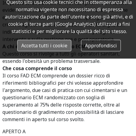
Questo sito usa cookie tecnici che in ottemperanza alla
In questo corso ECM attraverso casi pratici e un dossier
normativa vigente non necessitano di espressa
evidence based acquisirai informazioni sula situazione
autorizzazione da parte dell'utente e sono già attivi, e di
epidemiologica dell'obesità, sull'eziopatogenesi, sui
cookie di terze parti (Google Analytics) utilizzati a fini
criteri diagnostici, sulle indicazioni alla chirurgia, con
statistici e per migliorare la qualità del sito stesso.
indicazioni e descrizioni delle diverse tipologie di
intervento e sulla gestione pre e post operatoria.
Accetta tutti i cookie
Approfondisci
A chi è dedicato questo corso ECM
Questo corso si rivolge a tutti gli operatori sanitari,
essendo l'obesità un problema trasversale.
Che cosa comprende il corso
Il corso FAD ECM comprende un dossier ricco di
riferimenti bibliografici per chi volesse approfondire
l'argomento, due casi di pratica con cui cimentarsi e un
questionario ECM randomizzato con soglia di
superamento al 75% delle risposte corrette, oltre al
questionario di gradimento con possibilità di lasciare
commenti in aperto sul corso svolto.
APERTO A