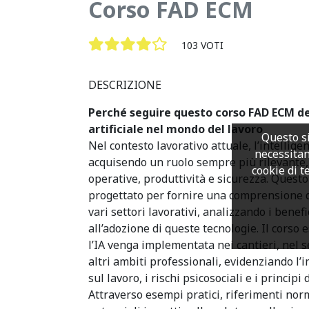
Corso FAD ECM
103 VOTI
DESCRIZIONE
Perché seguire questo corso FAD ECM ded
artificiale nel mondo del lavoro
Questo si
Nel contesto lavorativo attuale,
l’intelligen
necessitan
acquisendo un ruolo sempre più rilevante
cookie di te
operative, produttività e sicurezza. Quest
progettato per fornire una comprensione de
vari settori lavorativi, analizzando i benefic
all’adozione di queste tecnologie. Il corso 
l’IA venga implementata nei cantieri, nel 
altri ambiti professionali, evidenziando l’
sul lavoro, i rischi psicosociali e i principi 
Attraverso esempi pratici, riferimenti norma