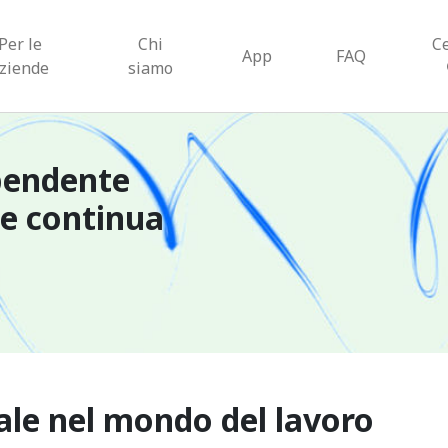
Per le
Chi
C
App
FAQ
ziende
siamo
pendente
ne continua
ciale nel mondo del lavoro