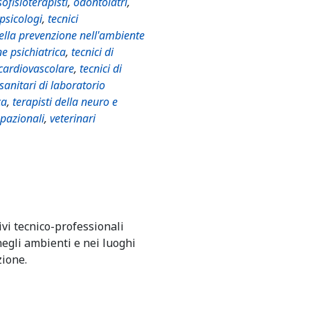
ofisioterapisti
,
odontoiatri
,
psicologi
,
tecnici
della prevenzione nell'ambiente
ne psichiatrica
,
tecnici di
 cardiovascolare
,
tecnici di
 sanitari di laboratorio
ca
,
terapisti della neuro e
upazionali
,
veterinari
ivi tecnico-professionali
egli ambienti e nei luoghi
zione.