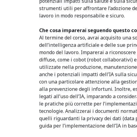
potenziali impatti sulla salute e sulla sicur
strumenti utili per affrontare l’adozione d
lavoro in modo responsabile e sicuro.
Che cosa imparerai seguendo questo c
Al termine del corso, avrai acquisito una 
dell’intelligenza artificiale e delle sue pri
mondo del lavoro. Imparerai a riconoscere l
diffuse, come i cobot (robot collaborativi) e
utilizzate nella produzione, manutenzione 
anche i potenziali impatti dell’IA sulla sic
con una particolare attenzione alla gestione
alla prevenzione degli infortuni. Inoltre, es
legati all’uso dell’IA, imparando a consider
le pratiche più corrette per l’implementaz
tecnologie. Analizzerai i documenti normati
quelli riguardanti la privacy dei dati (data 
guida per l’implementazione dell’IA in base a