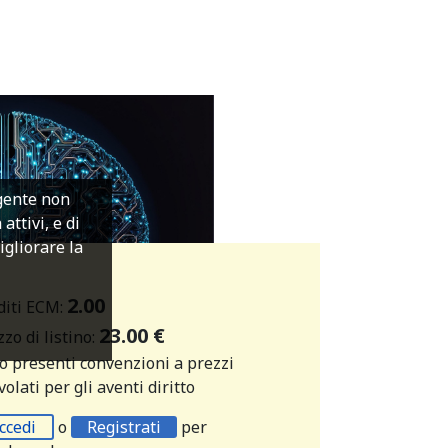
igente non
ttivi, e di
migliorare la
2.00
diti ECM:
23.00 €
zo di listino:
o presenti convenzioni a prezzi
olati per gli aventi diritto
ccedi
o
Registrati
per