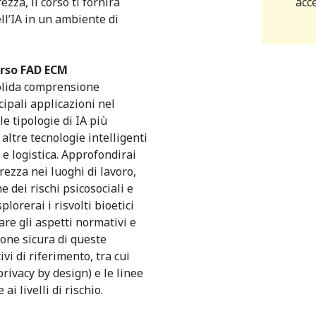
acc
ezza, il corso ti fornirà
ell’IA in un ambiente di
orso FAD ECM
solida comprensione
ncipali applicazioni nel
e tipologie di IA più
 altre tecnologie intelligenti
e logistica. Approfondirai
urezza nei luoghi di lavoro,
 dei rischi psicosociali e
plorerai i risvolti bioetici
are gli aspetti normativi e
ione sicura di queste
vi di riferimento, tra cui
privacy by design) e le linee
i livelli di rischio.