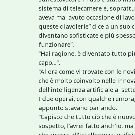
sistema di telecamere e, soprattut
aveva mai avuto occasione di lav
queste diavolerie” dice a un suo c
diventano sofisticate e più spess
funzionare”.
“Hai ragione, è diventato tutto più
capo...”.
“Allora come vi trovate con le nov
che è molto coinvolto nelle innov
dell’intelligenza artificiale al sett
I due operai, con qualche remora,
appunto stavano parlando.
“Capisco che tutto ciò che è nuovo
sospetto, l’avrei fatto anch’io, 
che ricorre all’intelligenza artific