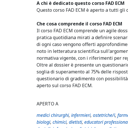
A chi è dedicato questo corso FAD ECM
Questo corso FAD ECM è aperto a tutti gli o
Che cosa comprende il corso FAD ECM
Il corso FAD ECM comprende un agile dossi
pratica quotidiana mirati a definire scenar
di ogni caso vengono offerti approfondime
noto in letteratura scientifica sull'argome
normativa vigente, con i riferimenti per rep
Oltre al dossier è presente un questionar
soglia di superamento al 75% delle rispost
questionario di gradimento con possibilità
aperto sul corso FAD ECM.
APERTO A
medici chirurghi
,
infermieri
,
ostetriche/i
,
farma
biologi
,
chimici
,
dietisti
,
educatori professiona