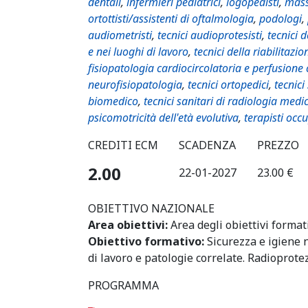
dentali
,
infermieri pediatrici
,
logopedisti
,
mass
ortottisti/assistenti di oftalmologia
,
podologi
,
audiometristi
,
tecnici audioprotesisti
,
tecnici 
e nei luoghi di lavoro
,
tecnici della riabilitazio
fisiopatologia cardiocircolatoria e perfusione
neurofisiopatologia
,
tecnici ortopedici
,
tecnici
biomedico
,
tecnici sanitari di radiologia medi
psicomotricità dell'età evolutiva
,
terapisti occ
CREDITI ECM
SCADENZA
PREZZO
2.00
22-01-2027
23.00 €
OBIETTIVO NAZIONALE
Area obiettivi:
Area degli obiettivi format
Obiettivo formativo:
Sicurezza e igiene n
di lavoro e patologie correlate. Radioprote
PROGRAMMA