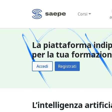
Corsi
a
La piattaforma indi
per la tua formazio
Accedi
Registrati
L’intelligenza artifi