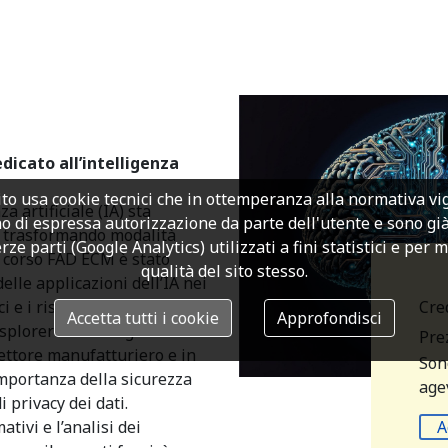
icato all’intelligenza
to usa cookie tecnici che in ottemperanza alla normativa v
za artificiale (IA) sta
o di espressa autorizzazione da parte dell'utente e sono già a
, trasformando modalità
rze parti (Google Analytics) utilizzati a fini statistici e per 
o corso FAD ECM è stato
qualità del sito stesso.
lle applicazioni dell’IA nei
Cre
i e i rischi associati
Accetta tutti i cookie
Approfondisci
esplorerà in dettaglio come
Prez
settore manufatturiero e in
Son
importanza della sicurezza
agev
di privacy dei dati.
A
tivi e l’analisi dei