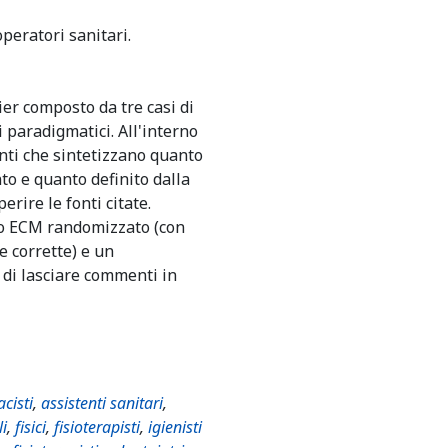
peratori sanitari.
er composto da tre casi di
i paradigmatici. All'interno
nti che sintetizzano quanto
nto e quanto definito dalla
erire le fonti citate.
io ECM randomizzato (con
e corrette) e un
 di lasciare commenti in
cisti
,
assistenti sanitari
,
li
,
fisici
,
fisioterapisti
,
igienisti