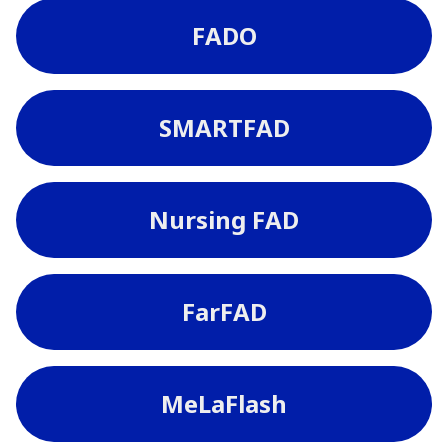
FADO
SMARTFAD
Nursing FAD
FarFAD
MeLaFlash