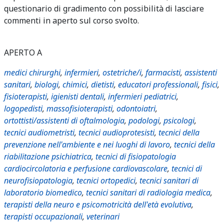
questionario di gradimento con possibilità di lasciare
commenti in aperto sul corso svolto.
APERTO A
medici chirurghi
,
infermieri
,
ostetriche/i
,
farmacisti
,
assistenti
sanitari
,
biologi
,
chimici
,
dietisti
,
educatori professionali
,
fisici
,
fisioterapisti
,
igienisti dentali
,
infermieri pediatrici
,
logopedisti
,
massofisioterapisti
,
odontoiatri
,
ortottisti/assistenti di oftalmologia
,
podologi
,
psicologi
,
tecnici audiometristi
,
tecnici audioprotesisti
,
tecnici della
prevenzione nell'ambiente e nei luoghi di lavoro
,
tecnici della
riabilitazione psichiatrica
,
tecnici di fisiopatologia
cardiocircolatoria e perfusione cardiovascolare
,
tecnici di
neurofisiopatologia
,
tecnici ortopedici
,
tecnici sanitari di
laboratorio biomedico
,
tecnici sanitari di radiologia medica
,
terapisti della neuro e psicomotricità dell'età evolutiva
,
terapisti occupazionali
,
veterinari