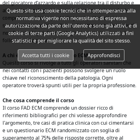
del giocatore d’azzardo e sulla relazione tra il disturbo e
altre psicopatologie. Si saranno fatte proprie anche le
Questo sito usa cookie tecnici che in ottemperanza alla
competenze di base per la diagnosi (criteri clinici e
normativa vigente non necessitano di espressa
strumenti diagnostici validati), il trattamento (interventi
autorizzazione da parte dell'utente e sono già attivi, e di
non farmacologici, farmacologici, in combinazione), il
cookie di terze parti (Google Analytics) utilizzati a fini
follow up e la prevenzione.
statistici e per migliorare la qualità del sito stesso.
Accetta tutti i cookie
Approfondisci
A chi è dedicato questo corso ECM
Questo corso si rivolge a tutti gli operatori sanitari che
nei contatti con i pazienti possono svolgere un ruolo
chiave nel riconoscimento della patologia. Ogni
operatore troverà spunti utili per la propria professione.
Che cosa comprende il corso
Il corso FAD ECM comprende un dossier ricco di
riferimenti bibliografici per chi volesse approfondire
l'argomento, tre casi di pratica clinica con cui cimentarsi
e un questionario ECM randomizzato con soglia di
superamento al 75% delle risposte corrette, oltre al