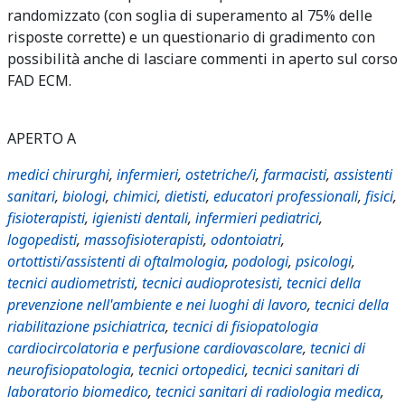
randomizzato (con soglia di superamento al 75% delle
risposte corrette) e un questionario di gradimento con
possibilità anche di lasciare commenti in aperto sul corso
FAD ECM.
APERTO A
medici chirurghi
,
infermieri
,
ostetriche/i
,
farmacisti
,
assistenti
sanitari
,
biologi
,
chimici
,
dietisti
,
educatori professionali
,
fisici
,
fisioterapisti
,
igienisti dentali
,
infermieri pediatrici
,
logopedisti
,
massofisioterapisti
,
odontoiatri
,
ortottisti/assistenti di oftalmologia
,
podologi
,
psicologi
,
tecnici audiometristi
,
tecnici audioprotesisti
,
tecnici della
prevenzione nell'ambiente e nei luoghi di lavoro
,
tecnici della
riabilitazione psichiatrica
,
tecnici di fisiopatologia
cardiocircolatoria e perfusione cardiovascolare
,
tecnici di
neurofisiopatologia
,
tecnici ortopedici
,
tecnici sanitari di
laboratorio biomedico
,
tecnici sanitari di radiologia medica
,