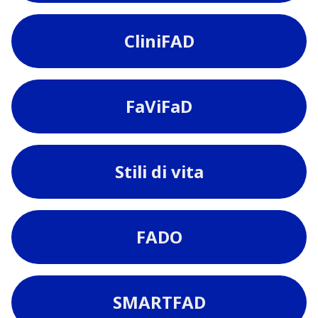
CliniFAD
FaViFaD
Stili di vita
FADO
SMARTFAD