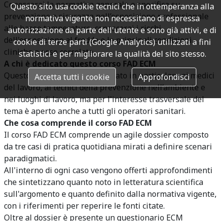
Conoscerai la normativa generale e specifica su
Questo sito usa cookie tecnici che in ottemperanza alla
prevenzione e sicurezza nell’esposizione professionale
normativa vigente non necessitano di espressa
alle basse temperature, conoscerai i rischi
autorizzazione da parte dell'utente e sono già attivi, e di
dell'esposizione al freddo e le principali condizioni
cookie di terze parti (Google Analytics) utilizzati a fini
cliniche a esso correlate.
statistici e per migliorare la qualità del sito stesso.
A chi è dedicato questo corso FAD ECM
Questo corso FAD ECM è dedicato in particolare ai medici
Accetta tutti i cookie
Approfondisci
del lavoro, ai tecnici della prevenzione nell’ambiente e
nei luoghi di lavoro, ma per l'interesse trasversale del
tema è aperto anche a tutti gli operatori sanitari.
Che cosa comprende il corso FAD ECM
Il corso FAD ECM comprende un agile dossier composto
da tre casi di pratica quotidiana mirati a definire scenari
paradigmatici.
All'interno di ogni caso vengono offerti approfondimenti
che sintetizzano quanto noto in letteratura scientifica
sull'argomento e quanto definito dalla normativa vigente,
con i riferimenti per reperire le fonti citate.
Oltre al dossier è presente un questionario ECM