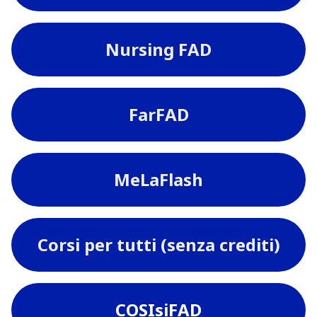
Nursing FAD
FarFAD
MeLaFlash
Corsi per tutti (senza crediti)
COSIsiFAD