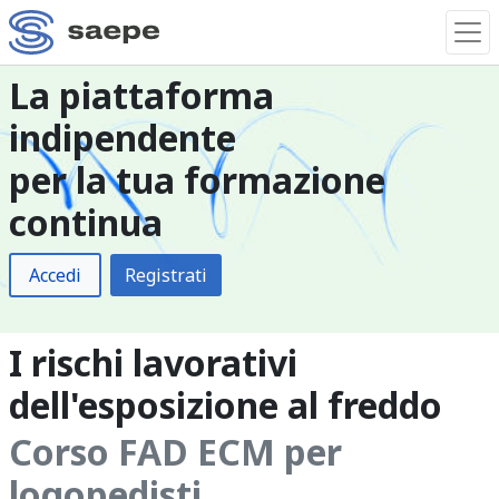
La piattaforma
indipendente
per la tua formazione
continua
Accedi
Registrati
I rischi lavorativi
dell'esposizione al freddo
Corso FAD ECM per
logopedisti