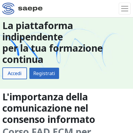
La piattaforma
indipendente
per la tua formazione
continua
Accedi
Registrati
L'importanza della
comunicazione nel
consenso informato
Corso FAD ECM per