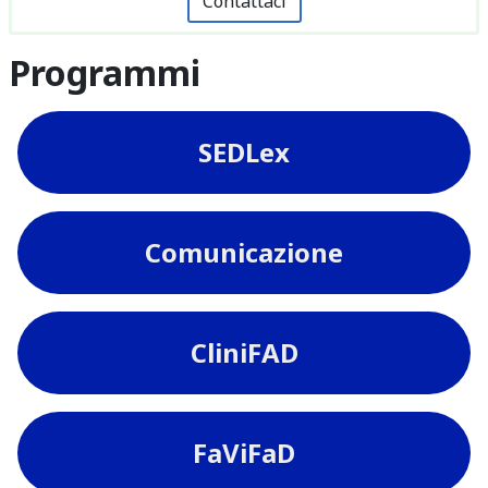
Contattaci
Programmi
SEDLex
Comunicazione
CliniFAD
FaViFaD