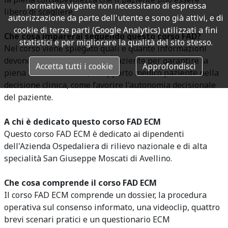
normativa vigente non necessitano di espressa
libero di scegliere.
autorizzazione da parte dell'utente e sono già attivi, e di
cookie di terze parti (Google Analytics) utilizzati a fini
Che cosa imparerai seguendo questo corso FAD?
statistici e per migliorare la qualità del sito stesso.
Nel corso viene spiegato quali e quante informazioni
devono essere trasmesse al paziente per garantire la
Accetta tutti i cookie
Approfondisci
piena libertà di scelta, il rapporto medico paziente nella
decisione clinica, come favorire l'autonomia decisionale
del paziente.
A chi è dedicato questo corso FAD ECM
Questo corso FAD ECM è dedicato ai dipendenti
dell'Azienda Ospedaliera di rilievo nazionale e di alta
specialità San Giuseppe Moscati di Avellino.
Che cosa comprende il corso FAD ECM
Il corso FAD ECM comprende un dossier, la procedura
operativa sul consenso informato, una videoclip, quattro
brevi scenari pratici e un questionario ECM