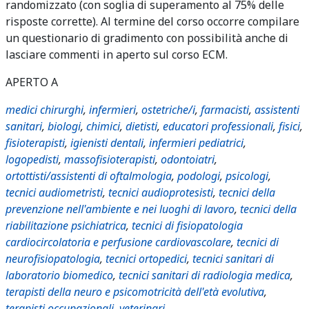
randomizzato (con soglia di superamento al 75% delle
risposte corrette). Al termine del corso occorre compilare
un questionario di gradimento con possibilità anche di
lasciare commenti in aperto sul corso ECM.
APERTO A
medici chirurghi
,
infermieri
,
ostetriche/i
,
farmacisti
,
assistenti
sanitari
,
biologi
,
chimici
,
dietisti
,
educatori professionali
,
fisici
,
fisioterapisti
,
igienisti dentali
,
infermieri pediatrici
,
logopedisti
,
massofisioterapisti
,
odontoiatri
,
ortottisti/assistenti di oftalmologia
,
podologi
,
psicologi
,
tecnici audiometristi
,
tecnici audioprotesisti
,
tecnici della
prevenzione nell'ambiente e nei luoghi di lavoro
,
tecnici della
riabilitazione psichiatrica
,
tecnici di fisiopatologia
cardiocircolatoria e perfusione cardiovascolare
,
tecnici di
neurofisiopatologia
,
tecnici ortopedici
,
tecnici sanitari di
laboratorio biomedico
,
tecnici sanitari di radiologia medica
,
terapisti della neuro e psicomotricità dell'età evolutiva
,
terapisti occupazionali
,
veterinari