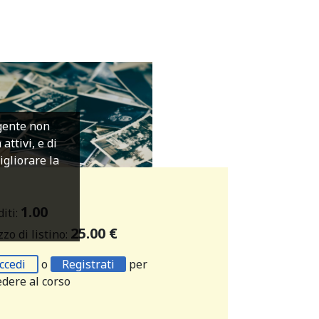
igente non
ttivi, e di
migliorare la
1.00
diti:
25.00 €
zo di listino:
ccedi
o
Registrati
per
edere al corso