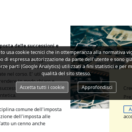
posta delle successioni e
to usa cookie tecnici che in ottemperanza alla normativa v
o di espressa autorizzazione da parte dell'utente e sono già a
 al Governo con Legge
rze parti (Google Analytics) utilizzati a fini statistici e per 
he al Testo unico del
qualità del sito stesso.
te nel corso. E' utile
rendere in modo chiaro e
Accetta tutti i cookie
Approfondisci
Cre
 successioni e donazioni e
ntetica.
Prez
A
sciplina comune dell'imposta
acc
azione dell'imposta alle
 fatto un cenno anche