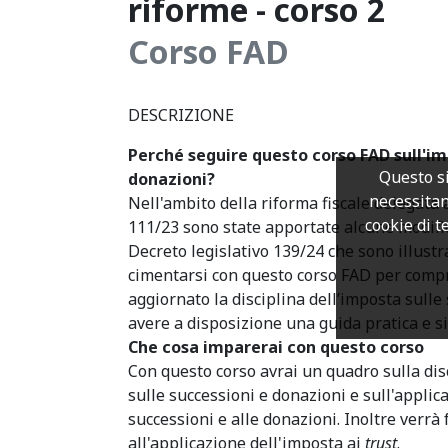
riforme - corso 2
Corso FAD
DESCRIZIONE
Perché seguire questo corso FAD sull'im
Questo si
donazioni?
necessitan
Nell'ambito della riforma fiscale delegata
cookie di te
111/23 sono state apportate alcune modific
Decreto legislativo 139/24 che sono illustra
cimentarsi con questo corso FAD per comp
aggiornato la disciplina dell’imposta sulle
avere a disposizione una guida pratica e si
Che cosa imparerai con questo corso
Con questo corso avrai un quadro sulla di
sulle successioni e donazioni e sull'applic
successioni e alle donazioni. Inoltre verrà
all'applicazione dell'imposta ai
trust
.