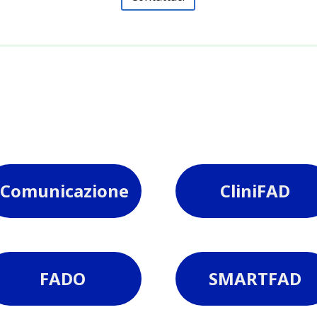
Comunicazione
CliniFAD
FADO
SMARTFAD