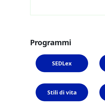
Programmi
SEDLex
Stili di vita