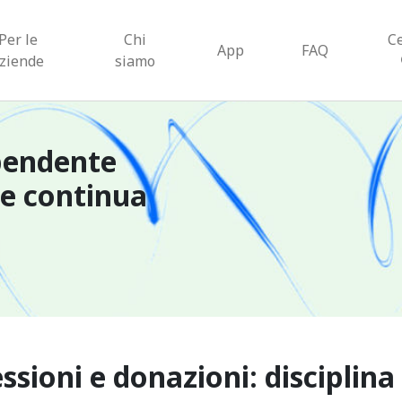
Per le
Chi
C
App
FAQ
ziende
siamo
pendente
ne continua
ssioni e donazioni: disciplina