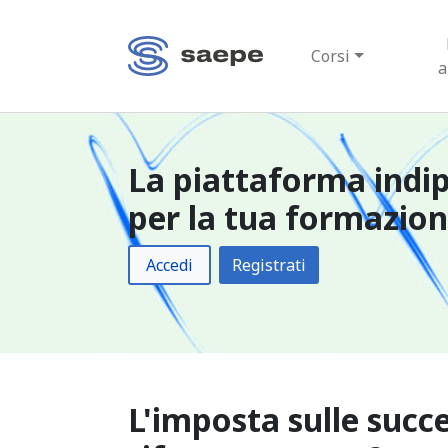
Corsi
a
La piattaforma indi
per la tua formazio
Accedi
Registrati
L'imposta sulle succe