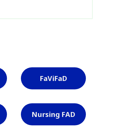
FaViFaD
Nursing FAD