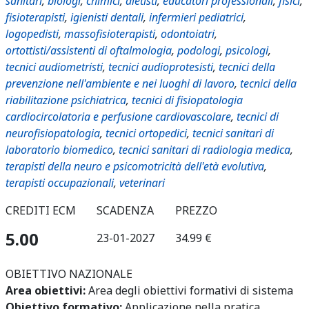
sanitari
,
biologi
,
chimici
,
dietisti
,
educatori professionali
,
fisici
,
fisioterapisti
,
igienisti dentali
,
infermieri pediatrici
,
logopedisti
,
massofisioterapisti
,
odontoiatri
,
ortottisti/assistenti di oftalmologia
,
podologi
,
psicologi
,
tecnici audiometristi
,
tecnici audioprotesisti
,
tecnici della
prevenzione nell'ambiente e nei luoghi di lavoro
,
tecnici della
riabilitazione psichiatrica
,
tecnici di fisiopatologia
cardiocircolatoria e perfusione cardiovascolare
,
tecnici di
neurofisiopatologia
,
tecnici ortopedici
,
tecnici sanitari di
laboratorio biomedico
,
tecnici sanitari di radiologia medica
,
terapisti della neuro e psicomotricità dell'età evolutiva
,
terapisti occupazionali
,
veterinari
CREDITI ECM
SCADENZA
PREZZO
5.00
23-01-2027
34.99 €
OBIETTIVO NAZIONALE
Area obiettivi:
Area degli obiettivi formativi di sistema
Obiettivo formativo:
Applicazione nella pratica