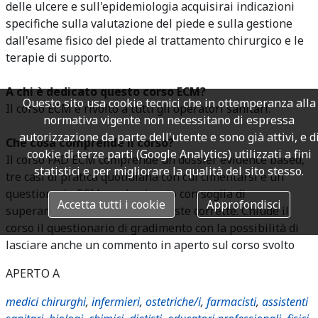
delle ulcere e sull'epidemiologia acquisirai indicazioni
specifiche sulla valutazione del piede e sulla gestione
dall'esame fisico del piede al trattamento chirurgico e le
terapie di supporto.
A chi è dedicato questo corso ECM?
Questo sito usa cookie tecnici che in ottemperanza alla
Il corso ECM è rivolto a tutti gli operatori sanitari.
normativa vigente non necessitano di espressa
autorizzazione da parte dell'utente e sono già attivi, e d
Che cosa comprende il corso?
cookie di terze parti (Google Analytics) utilizzati a fini
Il corso FAD ECM comprende un dossier evidence based,
statistici e per migliorare la qualità del sito stesso.
tre casi di pratica quotidiana con cui cimentarsi e un
questionario ECM randomizzato con soglia di
Accetta tutti i cookie
Approfondisci
superamento al 75% delle risposte corrette. Chiude il
corso il questionario di gradimento con la possibilità di
lasciare anche un commento in aperto sul corso svolto
APERTO A
medici chirurghi
,
infermieri
,
ostetriche/i
,
farmacisti
,
assistenti