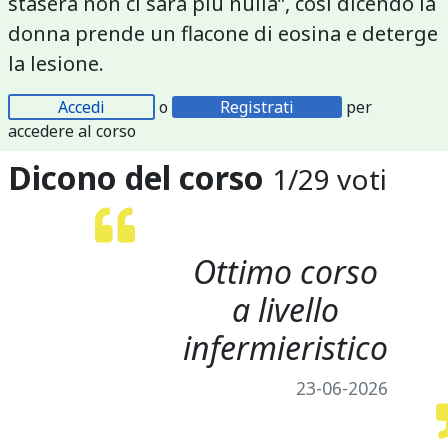
stasera non ci sarà più nulla”, così dicendo la
donna prende un flacone di eosina e deterge
la lesione.
Accedi
o
Registrati
per
accedere al corso
Dicono del corso
1
/
29
voti
Ottimo corso
a livello
infermieristico
23-06-2026