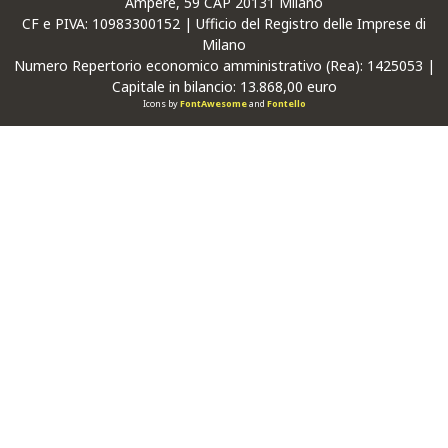
Ampère, 59 CAP 20131 Milano
CF
e
PIVA
: 10983300152 | Ufficio del Registro delle Imprese di
Milano
Numero Repertorio economico amministrativo (Rea): 1425053 |
Capitale in bilancio: 13.868,00 euro
Icons by
FontAwesome
and
Fontello