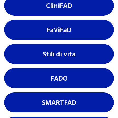
CliniFAD
FaViFaD
Stili di vita
FADO
SMARTFAD