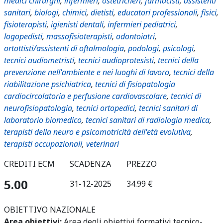
medici chirurghi
,
infermieri
,
ostetriche/i
,
farmacisti
,
assistenti
sanitari
,
biologi
,
chimici
,
dietisti
,
educatori professionali
,
fisici
,
fisioterapisti
,
igienisti dentali
,
infermieri pediatrici
,
logopedisti
,
massofisioterapisti
,
odontoiatri
,
ortottisti/assistenti di oftalmologia
,
podologi
,
psicologi
,
tecnici audiometristi
,
tecnici audioprotesisti
,
tecnici della
prevenzione nell'ambiente e nei luoghi di lavoro
,
tecnici della
riabilitazione psichiatrica
,
tecnici di fisiopatologia
cardiocircolatoria e perfusione cardiovascolare
,
tecnici di
neurofisiopatologia
,
tecnici ortopedici
,
tecnici sanitari di
laboratorio biomedico
,
tecnici sanitari di radiologia medica
,
terapisti della neuro e psicomotricità dell'età evolutiva
,
terapisti occupazionali
,
veterinari
CREDITI ECM
SCADENZA
PREZZO
5.00
31-12-2025
34.99 €
OBIETTIVO NAZIONALE
Area obiettivi:
Area degli obiettivi formativi tecnico-