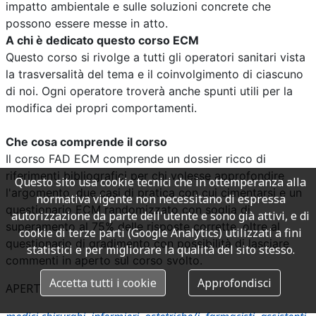
impatto ambientale e sulle soluzioni concrete che
possono essere messe in atto.
A
chi è dedicato questo corso ECM
Questo corso si rivolge a tutti gli operatori sanitari vista
la trasversalità del tema e il coinvolgimento di ciascuno
di noi. Ogni operatore troverà anche spunti utili per la
modifica dei propri comportamenti.
Che cosa comprende il corso
Il corso FAD ECM comprende un dossier ricco di
riferimenti bibliografici per chi volesse approfondire
Questo sito usa cookie tecnici che in ottemperanza alla
l'argomento, due casi di pratica con cui cimentarsi e un
normativa vigente non necessitano di espressa
questionario ECM randomizzato con soglia di
autorizzazione da parte dell'utente e sono già attivi, e di
superamento al 75% delle risposte corrette, oltre al
cookie di terze parti (Google Analytics) utilizzati a fini
questionario di gradimento con possibilità di lasciare
statistici e per migliorare la qualità del sito stesso.
commenti in aperto sul corso svolto.
Accetta tutti i cookie
Approfondisci
APERTO A