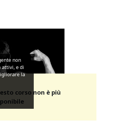
igente non
ttivi, e di
migliorare la
esto corso non è più
sponibile