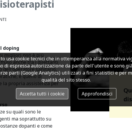
sioterapisti
NTI
l doping
ni migliori non è più
to usa cookie tecnici che in ottemperanza alla normativa v
ffuso anche tra i dilettanti
o di espressa autorizzazione da parte dell'utente e sono già a
lo dell'operatore sanitario,
rze parti (Google Analytics) utilizzati a fini statistici e per 
pratiche, è quello di
qualità del sito stesso.
e la propria assistenza per
Qu
Accetta tutti i cookie
Approfondisci
di
rso
nze su quali sono le
igenti ma soprattutto su
 sostanze dopanti e come