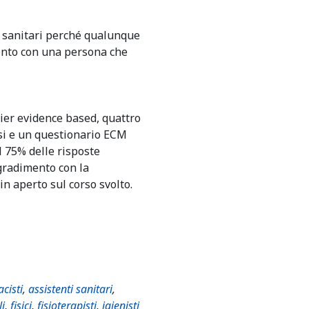
ri sanitari perché qualunque
ronto con una persona che
er evidence based, quattro
rsi e un questionario ECM
 75% delle risposte
 gradimento con la
n aperto sul corso svolto.
cisti
,
assistenti sanitari
,
li
,
fisici
,
fisioterapisti
,
igienisti