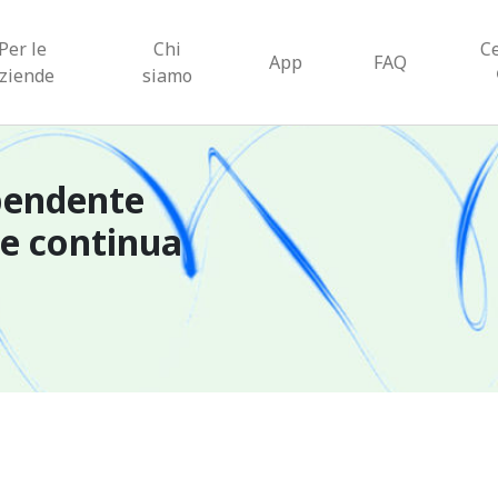
Per le
Chi
C
App
FAQ
ziende
siamo
pendente
ne continua