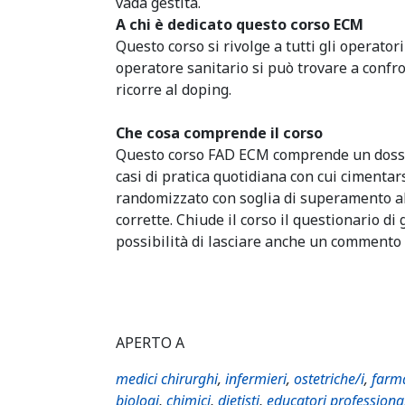
vada gestita.
A chi è dedicato questo corso ECM
Questo corso si rivolge a tutti gli operato
operatore sanitario si può trovare a conf
ricorre al doping.
Che cosa comprende il corso
Questo corso FAD ECM comprende un dossi
casi di pratica quotidiana con cui cimenta
randomizzato con soglia di superamento al
corrette. Chiude il corso il questionario di
possibilità di lasciare anche un commento i
APERTO A
medici chirurghi
,
infermieri
,
ostetriche/i
,
farma
biologi
,
chimici
,
dietisti
,
educatori professiona