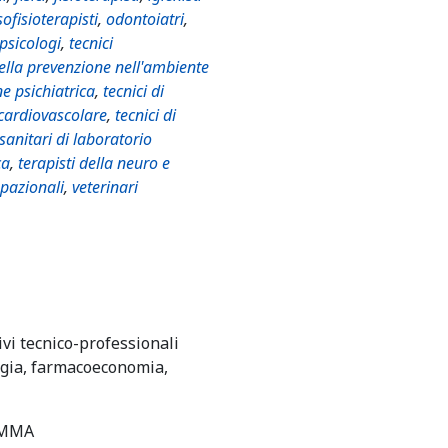
ofisioterapisti
,
odontoiatri
,
psicologi
,
tecnici
della prevenzione nell'ambiente
ne psichiatrica
,
tecnici di
 cardiovascolare
,
tecnici di
 sanitari di laboratorio
ca
,
terapisti della neuro e
upazionali
,
veterinari
ivi tecnico-professionali
gia, farmacoeconomia,
MMA