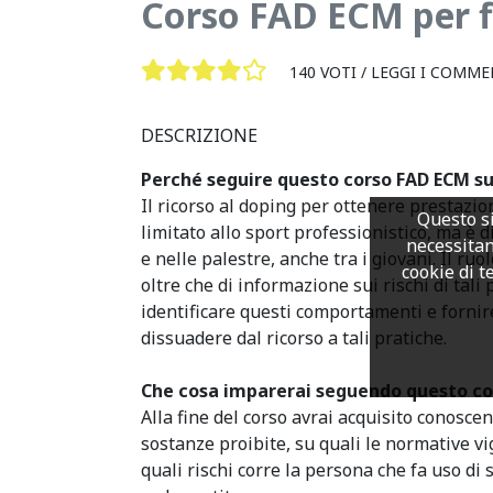
Corso FAD ECM per fi
140 VOTI /
LEGGI I COMME
DESCRIZIONE
Perché seguire questo corso FAD ECM su
Il ricorso al doping per ottenere prestazio
Questo si
limitato allo sport professionistico, ma è di
necessitan
e nelle palestre, anche tra i giovani. Il ruo
cookie di te
oltre che di informazione sui rischi di tali 
identificare questi comportamenti e fornir
dissuadere dal ricorso a tali pratiche.
Che cosa imparerai seguendo questo co
Alla fine del corso avrai acquisito conosce
sostanze proibite, su quali le normative v
quali rischi corre la persona che fa uso di