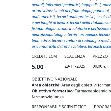
dentali
,
infermieri pediatrici
,
logopedisti
,
mass
ortottisti/assistenti di oftalmologia
,
podologi
,
audiometristi
,
tecnici audioprotesisti
,
tecnici 
e nei luoghi di lavoro
,
tecnici della riabilitazio
fisiopatologia cardiocircolatoria e perfusione
neurofisiopatologia
,
tecnici ortopedici
,
tecnici
biomedico
,
tecnici sanitari di radiologia medi
psicomotricità dell'età evolutiva
,
terapisti occ
CREDITI ECM
SCADENZA
PREZZO
5.00
29-11-2025
30.00 €
OBIETTIVO NAZIONALE
Area obiettivi:
Area degli obiettivi format
Obiettivo formativo:
Farmacoepidemiolo
farmacovigilanza
RESPONSABILE SCIENTIFICO
PROGRA