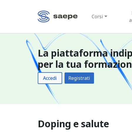
Corsi
a
La piattaforma indi
per la tua formazio
Accedi
Registrati
Doping e salute