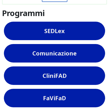
Programmi
SEDLex
Comunicazione
CliniFAD
FaViFaD