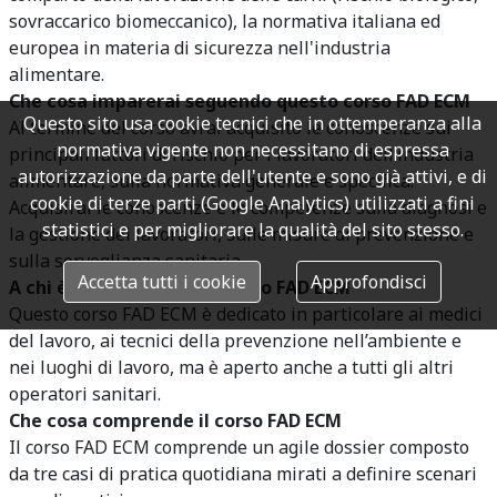
sovraccarico biomeccanico), la normativa italiana ed
europea in materia di sicurezza nell'industria
alimentare.
Che cosa imparerai seguendo questo corso FAD ECM
Questo sito usa cookie tecnici che in ottemperanza alla
Al termine del corso avrai acquisito le conoscenze sui
normativa vigente non necessitano di espressa
principali fattori di rischio per i lavoratori dell’industria
autorizzazione da parte dell'utente e sono già attivi, e di
alimentare, sulla normativa generale e specifica.
cookie di terze parti (Google Analytics) utilizzati a fini
Acquisirai le conoscenze e le competenze sulla diagnosi e
statistici e per migliorare la qualità del sito stesso.
la gestione dei lavoratori, sulle misure di prevenzione e
sulla sorveglianza sanitaria.
Accetta tutti i cookie
Approfondisci
A chi è dedicato questo corso FAD ECM
Questo corso FAD ECM è dedicato in particolare ai medici
del lavoro, ai tecnici della prevenzione nell’ambiente e
nei luoghi di lavoro, ma è aperto anche a tutti gli altri
operatori sanitari.
Che cosa comprende il corso FAD ECM
Il corso FAD ECM comprende un agile dossier composto
da tre casi di pratica quotidiana mirati a definire scenari