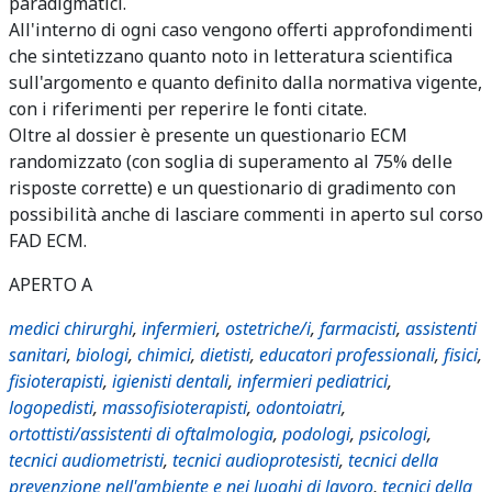
paradigmatici.
All'interno di ogni caso vengono offerti approfondimenti
che sintetizzano quanto noto in letteratura scientifica
sull'argomento e quanto definito dalla normativa vigente,
con i riferimenti per reperire le fonti citate.
Oltre al dossier è presente un questionario ECM
randomizzato (con soglia di superamento al 75% delle
risposte corrette) e un questionario di gradimento con
possibilità anche di lasciare commenti in aperto sul corso
FAD ECM.
APERTO A
medici chirurghi
,
infermieri
,
ostetriche/i
,
farmacisti
,
assistenti
sanitari
,
biologi
,
chimici
,
dietisti
,
educatori professionali
,
fisici
,
fisioterapisti
,
igienisti dentali
,
infermieri pediatrici
,
logopedisti
,
massofisioterapisti
,
odontoiatri
,
ortottisti/assistenti di oftalmologia
,
podologi
,
psicologi
,
tecnici audiometristi
,
tecnici audioprotesisti
,
tecnici della
prevenzione nell'ambiente e nei luoghi di lavoro
,
tecnici della