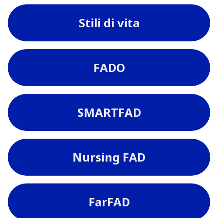
Stili di vita
FADO
SMARTFAD
Nursing FAD
FarFAD