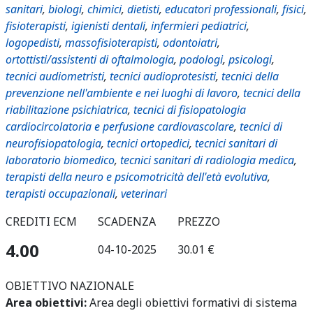
sanitari
,
biologi
,
chimici
,
dietisti
,
educatori professionali
,
fisici
,
fisioterapisti
,
igienisti dentali
,
infermieri pediatrici
,
logopedisti
,
massofisioterapisti
,
odontoiatri
,
ortottisti/assistenti di oftalmologia
,
podologi
,
psicologi
,
tecnici audiometristi
,
tecnici audioprotesisti
,
tecnici della
prevenzione nell'ambiente e nei luoghi di lavoro
,
tecnici della
riabilitazione psichiatrica
,
tecnici di fisiopatologia
cardiocircolatoria e perfusione cardiovascolare
,
tecnici di
neurofisiopatologia
,
tecnici ortopedici
,
tecnici sanitari di
laboratorio biomedico
,
tecnici sanitari di radiologia medica
,
terapisti della neuro e psicomotricità dell'età evolutiva
,
terapisti occupazionali
,
veterinari
CREDITI ECM
SCADENZA
PREZZO
4.00
04-10-2025
30.01 €
OBIETTIVO NAZIONALE
Area obiettivi:
Area degli obiettivi formativi di sistema