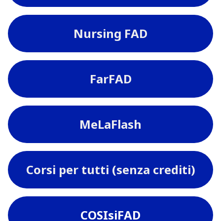
Nursing FAD
FarFAD
MeLaFlash
Corsi per tutti (senza crediti)
COSIsiFAD