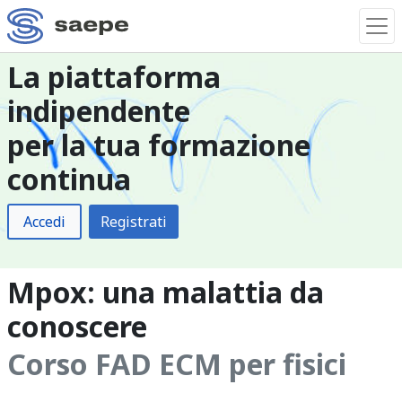
La piattaforma
indipendente
per la tua formazione
continua
Accedi
Registrati
Mpox: una malattia da
conoscere
Corso FAD ECM per fisici