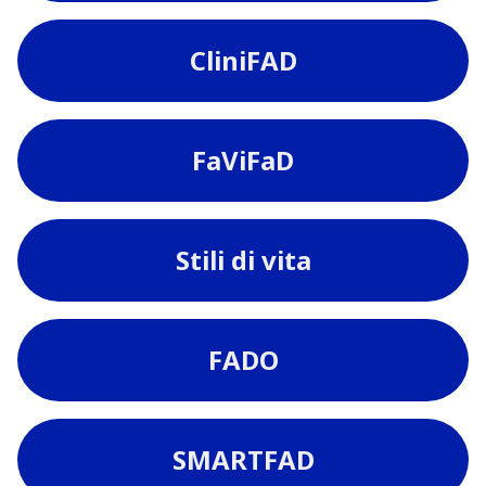
CliniFAD
FaViFaD
Stili di vita
FADO
SMARTFAD