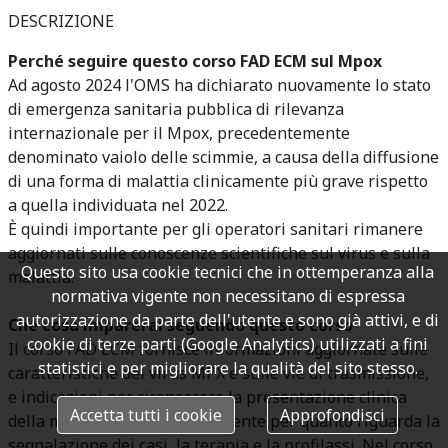
DESCRIZIONE
Perché seguire questo corso FAD ECM sul Mpox
Ad agosto 2024 l'OMS ha dichiarato nuovamente lo stato
di emergenza sanitaria pubblica di rilevanza
internazionale per il Mpox, precedentemente
denominato vaiolo delle scimmie, a causa della diffusione
di una forma di malattia clinicamente più grave rispetto
a quella individuata nel 2022.
È quindi importante per gli operatori sanitari rimanere
aggiornati sulle conoscenze scientifiche sul virus e sulla
Questo sito usa cookie tecnici che in ottemperanza alla
malattia.
normativa vigente non necessitano di espressa
autorizzazione da parte dell'utente e sono già attivi, e di
Che cosa imparerai seguendo questo corso
cookie di terze parti (Google Analytics) utilizzati a fini
Il corso FAD ECM fornisce informazioni aggiornate sulle
statistici e per migliorare la qualità del sito stesso.
caratteristiche del virus MPX e sulle vie di trasmissione,
e indicazioni per riconoscere la presentazione clinica
Accetta tutti i cookie
Approfondisci
della malattia e gestire il paziente per quanto riguarda la
segnalazione dei casi, la terapia e la profilassi. Nel corso