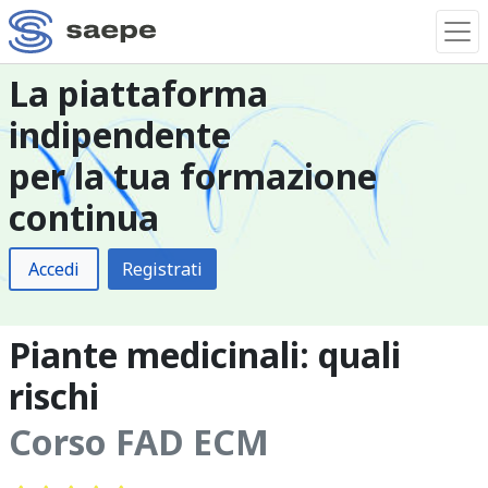
La piattaforma
indipendente
per la tua formazione
continua
Accedi
Registrati
Piante medicinali: quali
rischi
Corso FAD ECM