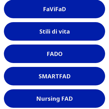
FaViFaD
Stili di vita
FADO
SMARTFAD
Nursing FAD