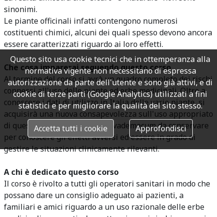
sinonimi.
Le piante officinali infatti contengono numerosi
costituenti chimici, alcuni dei quali spesso devono ancora
essere caratterizzati riguardo ai loro effetti.
Questo sito usa cookie tecnici che in ottemperanza alla
Che cosa imparerai seguendo questo corso
normativa vigente non necessitano di espressa
Al termine del corso si avrà un quadro completo dei rischi
autorizzazione da parte dell'utente e sono già attivi, e di
connessi all'uso delle piante ed erbe medicinali. Oltre a
cookie di terze parti (Google Analytics) utilizzati a fini
conoscere i dati di utilizzo in Italia delle varie piante, si
statistici e per migliorare la qualità del sito stesso.
acquisirà una nuova consapevolezza sull'uso appropriato
di questi prodotti e si avrà un vademecum da conservare
Accetta tutti i cookie
Approfondisci
per conoscere gli effetti avversi ed essere in grado di
gestire le situazioni clinicamente rilevanti.
A chi è dedicato questo corso
Il corso è rivolto a tutti gli operatori sanitari in modo che
possano dare un consiglio adeguato ai pazienti, a
familiari e amici riguardo a un uso razionale delle erbe