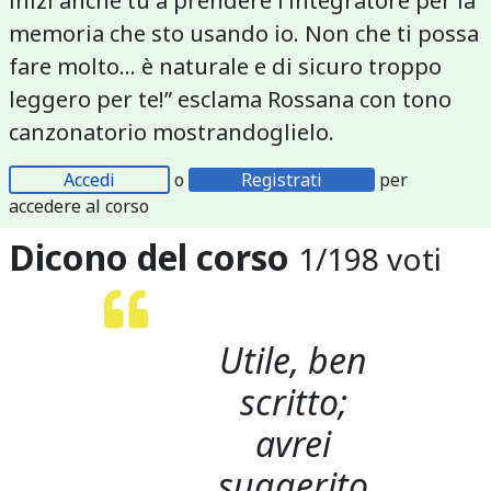
inizi anche tu a prendere l’integratore per la
memoria che sto usando io. Non che ti possa
fare molto... è naturale e di sicuro troppo
leggero per te!” esclama Rossana con tono
canzonatorio mostrandoglielo.
Accedi
o
Registrati
per
accedere al corso
Dicono del corso
1
/
198
voti
Utile, ben
scritto;
avrei
suggerito