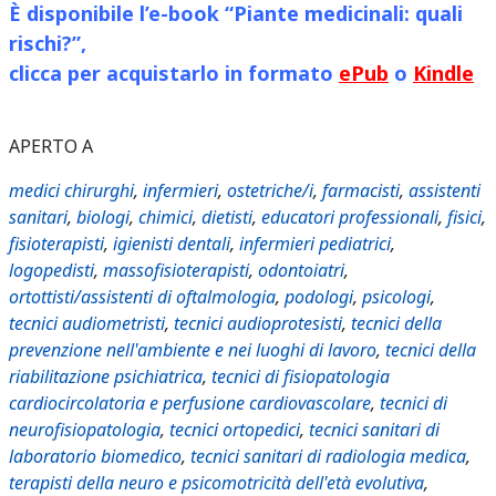
È disponibile l’e-book “Piante medicinali: quali
rischi?”,
clicca per acquistarlo in formato
ePub
o
Kindle
APERTO A
medici chirurghi
,
infermieri
,
ostetriche/i
,
farmacisti
,
assistenti
sanitari
,
biologi
,
chimici
,
dietisti
,
educatori professionali
,
fisici
,
fisioterapisti
,
igienisti dentali
,
infermieri pediatrici
,
logopedisti
,
massofisioterapisti
,
odontoiatri
,
ortottisti/assistenti di oftalmologia
,
podologi
,
psicologi
,
tecnici audiometristi
,
tecnici audioprotesisti
,
tecnici della
prevenzione nell'ambiente e nei luoghi di lavoro
,
tecnici della
riabilitazione psichiatrica
,
tecnici di fisiopatologia
cardiocircolatoria e perfusione cardiovascolare
,
tecnici di
neurofisiopatologia
,
tecnici ortopedici
,
tecnici sanitari di
laboratorio biomedico
,
tecnici sanitari di radiologia medica
,
terapisti della neuro e psicomotricità dell'età evolutiva
,