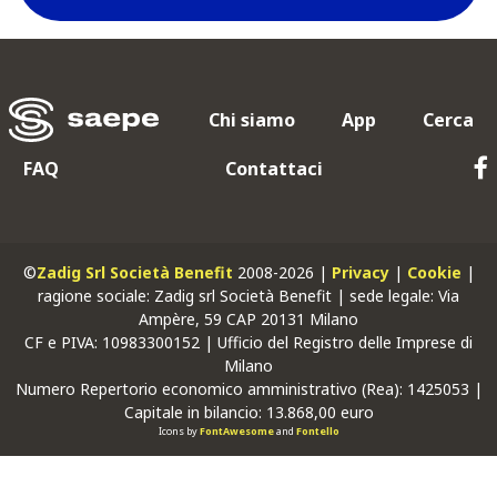
Chi siamo
App
Cerca
FAQ
Contattaci
©
Zadig Srl Società Benefit
2008-2026 |
Privacy
|
Cookie
|
ragione sociale: Zadig srl Società Benefit | sede legale: Via
Ampère, 59 CAP 20131 Milano
CF
e
PIVA
: 10983300152 | Ufficio del Registro delle Imprese di
Milano
Numero Repertorio economico amministrativo (Rea): 1425053 |
Capitale in bilancio: 13.868,00 euro
Icons by
FontAwesome
and
Fontello