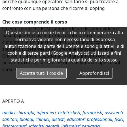
perché qualunque operatore sanitario si può trovare a
confronto con una persona che ricorre al doping.
Che cosa comprende il corso
Questo corso FAD ECM comprende un dossier evidence
Questo sito usa cookie tecnici che in ottemperanza alla
based, quattro casi di pratica quotidiana con cui
normativa vigente non necessitano di espressa
cimentarsi e un questionario ECM randomizzato con
autorizzazione da parte dell'utente e sono già attivi, e di
soglia di superamento al 75% delle risposte corrette.
cookie di terze parti (Google Analytics) utilizzati a fini
Chiude il corso il questionario di gradimento con la
statistici e per migliorare la qualità del sito stesso.
possibilità di lasciare anche un commento in aperto sul
corso svolto.
Accetta tutti i cookie
Approfondisci
APERTO A
medici chirurghi
,
infermieri
,
ostetriche/i
,
farmacisti
,
assistenti
sanitari
,
biologi
,
chimici
,
dietisti
,
educatori professionali
,
fisici
,
fisioterapisti
,
igienisti dentali
,
infermieri pediatrici
,