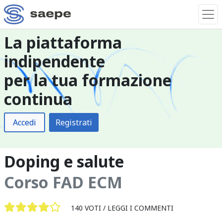
La piattaforma
indipendente
per la tua formazione
continua
Accedi
Registrati
Doping e salute
Corso FAD ECM
140 VOTI /
LEGGI I COMMENTI