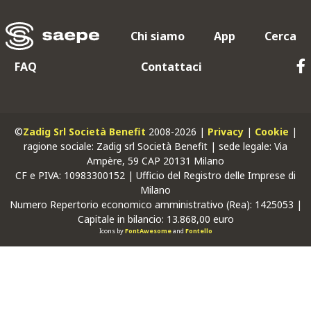
Chi siamo
App
Cerca
FAQ
Contattaci
©
Zadig Srl Società Benefit
2008-2026 |
Privacy
|
Cookie
|
ragione sociale: Zadig srl Società Benefit | sede legale: Via
Ampère, 59 CAP 20131 Milano
CF
e
PIVA
: 10983300152 | Ufficio del Registro delle Imprese di
Milano
Numero Repertorio economico amministrativo (Rea): 1425053 |
Capitale in bilancio: 13.868,00 euro
Icons by
FontAwesome
and
Fontello