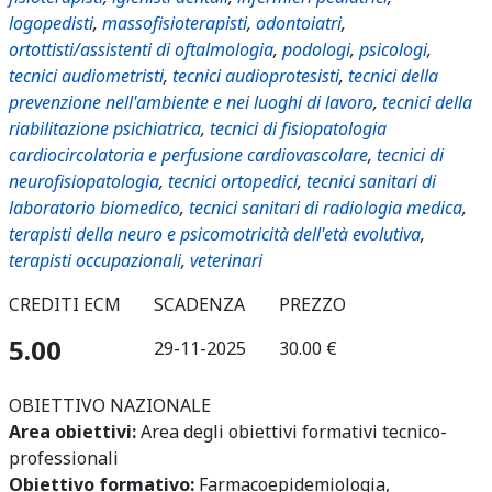
logopedisti
,
massofisioterapisti
,
odontoiatri
,
ortottisti/assistenti di oftalmologia
,
podologi
,
psicologi
,
tecnici audiometristi
,
tecnici audioprotesisti
,
tecnici della
prevenzione nell'ambiente e nei luoghi di lavoro
,
tecnici della
riabilitazione psichiatrica
,
tecnici di fisiopatologia
cardiocircolatoria e perfusione cardiovascolare
,
tecnici di
neurofisiopatologia
,
tecnici ortopedici
,
tecnici sanitari di
laboratorio biomedico
,
tecnici sanitari di radiologia medica
,
terapisti della neuro e psicomotricità dell'età evolutiva
,
terapisti occupazionali
,
veterinari
CREDITI ECM
SCADENZA
PREZZO
5.00
29-11-2025
30.00 €
OBIETTIVO NAZIONALE
Area obiettivi:
Area degli obiettivi formativi tecnico-
professionali
Obiettivo formativo:
Farmacoepidemiologia,