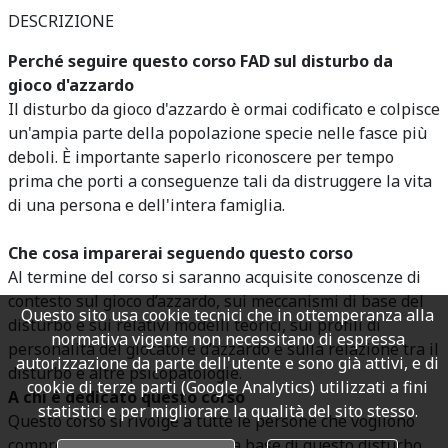
DESCRIZIONE
Perché seguire questo corso FAD sul disturbo da
gioco d'azzardo
Il disturbo da gioco d'azzardo è ormai codificato e colpisce
un'ampia parte della popolazione specie nelle fasce più
deboli. È importante saperlo riconoscere per tempo
prima che porti a conseguenze tali da distruggere la vita
di una persona e dell'intera famiglia.
Che cosa imparerai seguendo questo corso
Al termine del corso si saranno acquisite conoscenze di
contesto sul gioco d’azzardo, sui meccanismi di base del
Questo sito usa cookie tecnici che in ottemperanza alla
disturbo e sui relativi modelli teorici, sui profili di
normativa vigente non necessitano di espressa
personalità del giocatore d’azzardo e sulla relazione tra il
autorizzazione da parte dell'utente e sono già attivi, e di
disturbo e altre psicopatologie.
cookie di terze parti (Google Analytics) utilizzati a fini
A chi è dedicato questo corso
statistici e per migliorare la qualità del sito stesso.
Questo corso si rivolge a tutte le persone che vogliono
comprendere i meccanismi alla base di questo disturbo.