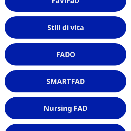
FaViFaD
Stili di vita
FADO
SMARTFAD
Nursing FAD