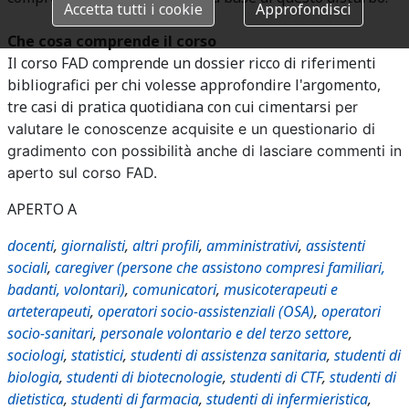
Accetta tutti i cookie
Approfondisci
Che cosa comprende il corso
Il corso FAD comprende un dossier ricco di riferimenti
bibliografici per chi volesse approfondire l'argomento,
tre casi di pratica quotidiana con cui cimentarsi
per
valutare le conoscenze acquisite e un questionario di
gradimento con possibilità anche di lasciare commenti in
aperto sul corso FAD.
APERTO A
docenti
,
giornalisti
,
altri profili
,
amministrativi
,
assistenti
sociali
,
caregiver (persone che assistono compresi familiari,
badanti, volontari)
,
comunicatori
,
musicoterapeuti e
arteterapeuti
,
operatori socio-assistenziali (OSA)
,
operatori
socio-sanitari
,
personale volontario e del terzo settore
,
sociologi
,
statistici
,
studenti di assistenza sanitaria
,
studenti di
biologia
,
studenti di biotecnologie
,
studenti di CTF
,
studenti di
dietistica
,
studenti di farmacia
,
studenti di infermieristica
,