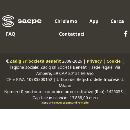
Chi siamo
App
Cerca
FAQ
Contattaci
©
Zadig Srl Società Benefit
2008-2026 |
Privacy
|
Cookie
|
ragione sociale: Zadig srl Società Benefit | sede legale: Via
Ampère, 59 CAP 20131 Milano
CF
e
PIVA
: 10983300152 | Ufficio del Registro delle Imprese di
Milano
Numero Repertorio economico amministrativo (Rea): 1425053 |
Capitale in bilancio: 13.868,00 euro
Icons by
FontAwesome
and
Fontello