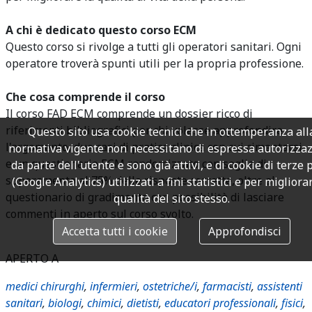
A chi è dedicato questo corso ECM
Questo corso si rivolge a tutti gli operatori sanitari. Ogni
operatore troverà spunti utili per la propria professione.
Che cosa comprende il corso
Il corso FAD ECM comprende un dossier ricco di
riferimenti bibliografici per chi volesse approfondire
Questo sito usa cookie tecnici che in ottemperanza all
l'argomento, due casi di pratica clinica con cui cimentarsi
normativa vigente non necessitano di espressa autorizza
e un questionario ECM randomizzato con soglia di
da parte dell'utente e sono già attivi, e di cookie di terze 
superamento al 75% delle risposte corrette, oltre al
(Google Analytics) utilizzati a fini statistici e per migliora
questionario di gradimento con possibilità di lasciare
qualità del sito stesso.
commenti in aperto sul corso svolto.
Accetta tutti i cookie
Approfondisci
APERTO A
medici chirurghi
,
infermieri
,
ostetriche/i
,
farmacisti
,
assistenti
sanitari
,
biologi
,
chimici
,
dietisti
,
educatori professionali
,
fisici
,