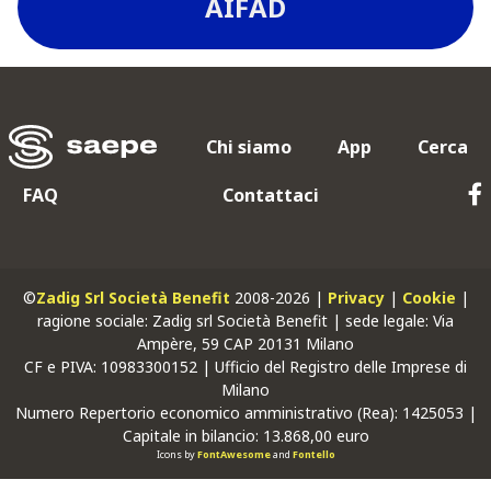
AIFAD
Chi siamo
App
Cerca
FAQ
Contattaci
©
Zadig Srl Società Benefit
2008-2026 |
Privacy
|
Cookie
|
ragione sociale: Zadig srl Società Benefit | sede legale: Via
Ampère, 59 CAP 20131 Milano
CF
e
PIVA
: 10983300152 | Ufficio del Registro delle Imprese di
Milano
Numero Repertorio economico amministrativo (Rea): 1425053 |
Capitale in bilancio: 13.868,00 euro
Icons by
FontAwesome
and
Fontello