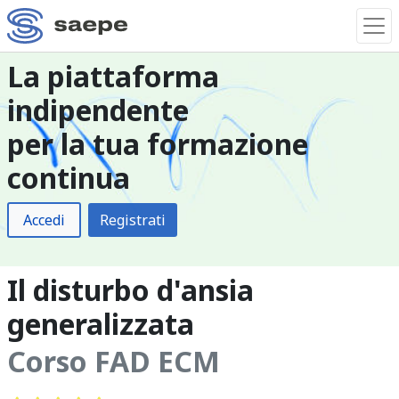
La piattaforma
indipendente
per la tua formazione
continua
Accedi
Registrati
Il disturbo d'ansia
generalizzata
Corso FAD ECM