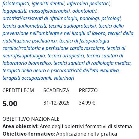
fisioterapisti
,
igienisti dentali
,
infermieri pediatrici
,
logopedisti
,
massofisioterapisti
,
odontoiatri
,
ortottisti/assistenti di oftalmologia
,
podologi
,
psicologi
,
tecnici audiometristi
,
tecnici audioprotesisti
,
tecnici della
prevenzione nell'ambiente e nei luoghi di lavoro
,
tecnici della
riabilitazione psichiatrica
,
tecnici di fisiopatologia
cardiocircolatoria e perfusione cardiovascolare
,
tecnici di
neurofisiopatologia
,
tecnici ortopedici
,
tecnici sanitari di
laboratorio biomedico
,
tecnici sanitari di radiologia medica
,
terapisti della neuro e psicomotricità dell'età evolutiva
,
terapisti occupazionali
,
veterinari
CREDITI ECM
SCADENZA
PREZZO
5.00
31-12-2026
34.99 €
OBIETTIVO NAZIONALE
Area obiettivi:
Area degli obiettivi formativi di sistema
Obiettivo formativo:
Applicazione nella pratica