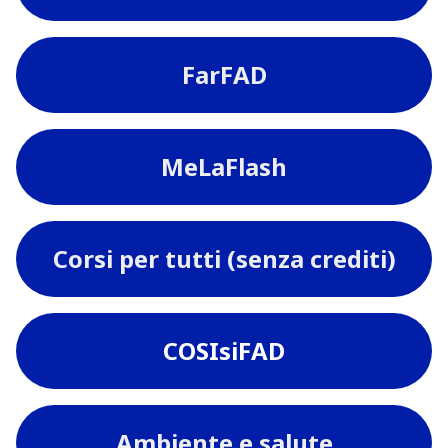
FarFAD
MeLaFlash
Corsi per tutti (senza crediti)
COSIsiFAD
Ambiente e salute