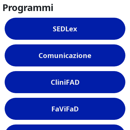
Programmi
SEDLex
Comunicazione
CliniFAD
FaViFaD