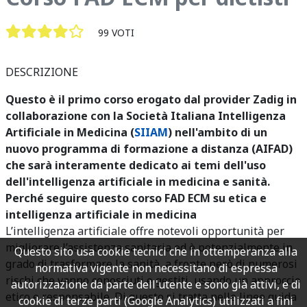
99 VOTI
DESCRIZIONE
Questo è il primo corso erogato dal provider Zadig in
collaborazione con la Società Italiana Intelligenza
Artificiale in Medicina (
SIIAM
) nell'ambito di un
nuovo programma di formazione a distanza (AIFAD)
che sarà interamente dedicato ai temi dell'uso
dell'intelligenza artificiale in medicina e sanità.
Perché seguire questo corso FAD ECM su etica e
intelligenza artificiale in medicina
L’intelligenza artificiale offre notevoli opportunità per
migliorare l’assistenza sanitaria ed è potenzialmente in
Questo sito usa cookie tecnici che in ottemperanza alla
grado di trasformare la sanità, a fronte però di numerosi
normativa vigente non necessitano di espressa
rischi che vanno conosciuti e gestiti, usando un approccio
autorizzazione da parte dell'utente e sono già attivi, e di
etico e responsabile. Di questo si tratta nelle linee guida
cookie di terze parti (Google Analytics) utilizzati a fini