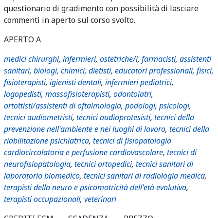
questionario di gradimento con possibilità di lasciare
commenti in aperto sul corso svolto.
APERTO A
medici chirurghi
,
infermieri
,
ostetriche/i
,
farmacisti
,
assistenti
sanitari
,
biologi
,
chimici
,
dietisti
,
educatori professionali
,
fisici
,
fisioterapisti
,
igienisti dentali
,
infermieri pediatrici
,
logopedisti
,
massofisioterapisti
,
odontoiatri
,
ortottisti/assistenti di oftalmologia
,
podologi
,
psicologi
,
tecnici audiometristi
,
tecnici audioprotesisti
,
tecnici della
prevenzione nell'ambiente e nei luoghi di lavoro
,
tecnici della
riabilitazione psichiatrica
,
tecnici di fisiopatologia
cardiocircolatoria e perfusione cardiovascolare
,
tecnici di
neurofisiopatologia
,
tecnici ortopedici
,
tecnici sanitari di
laboratorio biomedico
,
tecnici sanitari di radiologia medica
,
terapisti della neuro e psicomotricità dell'età evolutiva
,
terapisti occupazionali
,
veterinari