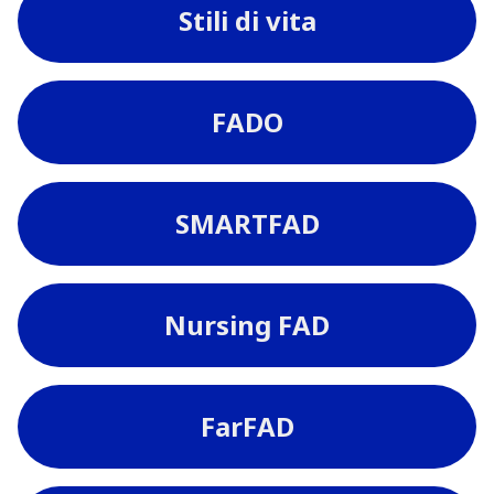
Stili di vita
FADO
SMARTFAD
Nursing FAD
FarFAD