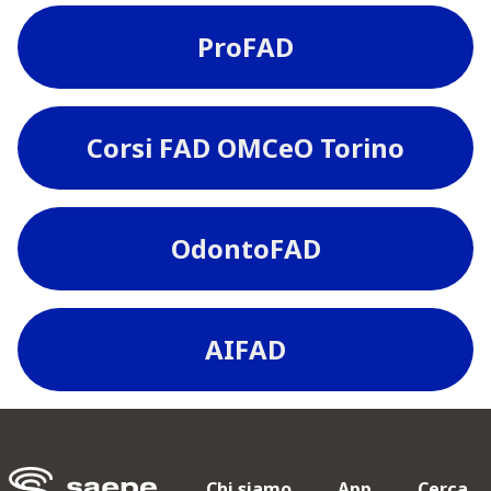
ProFAD
Corsi FAD OMCeO Torino
OdontoFAD
AIFAD
Chi siamo
App
Cerca