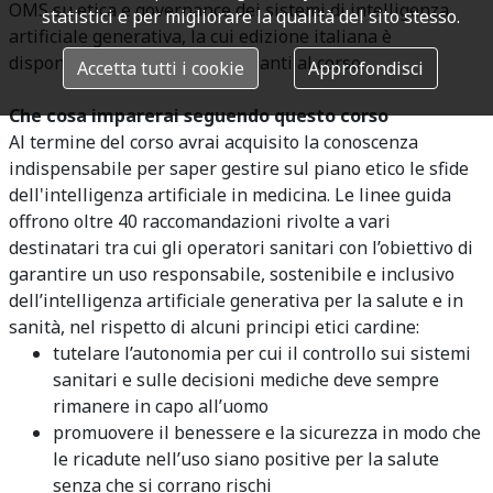
OMS su etica e governance dei sistemi di intelligenza
statistici e per migliorare la qualità del sito stesso.
artificiale generativa, la cui edizione italiana è
disponibile per tutti i partecipanti al corso.
Accetta tutti i cookie
Approfondisci
Che cosa imparerai seguendo questo corso
Al termine del corso avrai acquisito la conoscenza
indispensabile per saper gestire sul piano etico le sfide
dell'intelligenza artificiale in medicina. Le linee guida
offrono oltre 40 raccomandazioni rivolte a vari
destinatari tra cui gli operatori sanitari con l’obiettivo di
garantire un uso responsabile, sostenibile e inclusivo
dell’intelligenza artificiale generativa per la salute e in
sanità, nel rispetto di alcuni principi etici cardine:
tutelare l’autonomia per cui il controllo sui sistemi
sanitari e sulle decisioni mediche deve sempre
rimanere in capo all’uomo
promuovere il benessere e la sicurezza in modo che
le ricadute nell’uso siano positive per la salute
senza che si corrano rischi