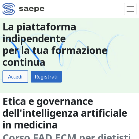
La piattaforma
indipendente
per la tua formazione
continua
Accedi
Registrati
Etica e governance
dell'intelligenza artificiale
in medicina
Corso FAD ECM per dietisti