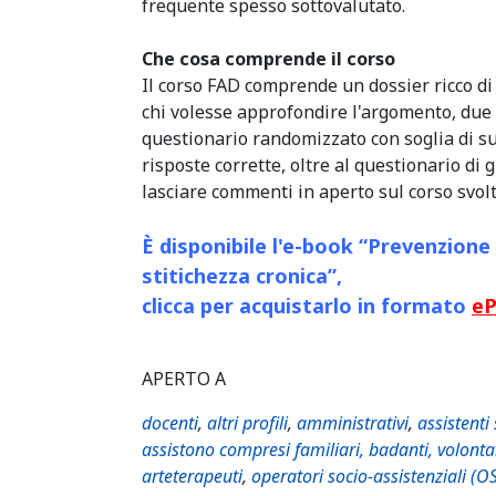
frequente spesso sottovalutato.
Che cosa comprende il corso
Il corso FAD comprende un dossier ricco di 
chi volesse approfondire l'argomento, due 
questionario randomizzato con soglia di s
risposte corrette, oltre al questionario di 
lasciare commenti in aperto sul corso svolt
È disponibile
l'e-book
“
Prevenzione 
stitichezza cronica
”
,
clicca per acquistarlo in formato
e
APERTO A
docenti
,
altri profili
,
amministrativi
,
assistenti 
assistono compresi familiari, badanti, volonta
arteterapeuti
,
operatori socio-assistenziali (O