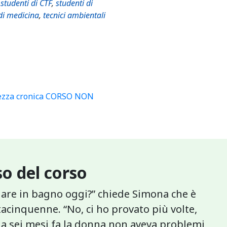
,
studenti di CTF
,
studenti di
di medicina
,
tecnici ambientali
chezza cronica CORSO NON
o del corso
dare in bagno oggi?” chiede Simona che è
acinquenne. “No, ci ho provato più volte,
 a sei mesi fa la donna non aveva problemi