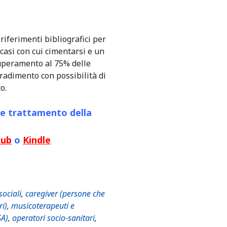
riferimenti bibliografici per
casi con cui cimentarsi e un
uperamento al 75% delle
gradimento con possibilità di
o.
e trattamento della
Pub
o
Kindle
sociali
,
caregiver (persone che
ri)
,
musicoterapeuti e
SA)
,
operatori socio-sanitari
,