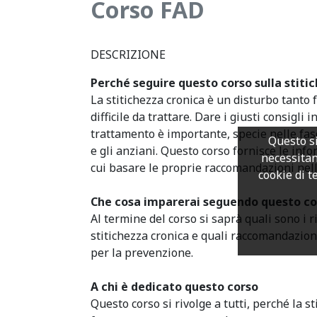
Corso FAD
DESCRIZIONE
Perché seguire questo corso sulla stiti
La stitichezza cronica è un disturbo tanto
difficile da trattare. Dare i giusti consigli 
trattamento è importante, specie nelle fas
Questo si
e gli anziani. Questo corso fornisce le in
necessitan
cui basare le proprie raccomandazioni nell
cookie di te
Che cosa imparerai seguendo questo co
Al termine del corso si saprà quali sono i r
stitichezza cronica e quali raccomandazion
per la prevenzione.
A chi è dedicato questo corso
Questo corso si rivolge a tutti, perché la s