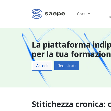
Corsi
a
La piattaforma indi
per la tua formazio
Accedi
Registrati
Stitichezza cronica: