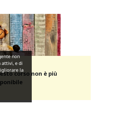
igente non
ttivi, e di
migliorare la
esto corso non è più
sponibile