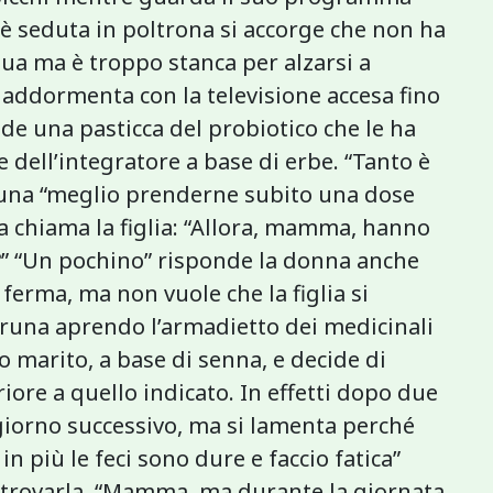
e è seduta in poltrona si accorge che non ha
a ma è troppo stanca per alzarsi a
si addormenta con la televisione accesa fino
ende una pasticca del probiotico che le ha
dell’integratore a base di erbe. “Tanto è
runa “meglio prenderne subito una dose
 la chiama la figlia: “Allora, mamma, hanno
ci?” “Un pochino” risponde la donna anche
 ferma, ma non vuole che la figlia si
Bruna aprendo l’armadietto dei medicinali
o marito, a base di senna, e decide di
ore a quello indicato. In effetti dopo due
il giorno successivo, ma si lamenta perché
in più le feci sono dure e faccio fatica”
 a trovarla. “Mamma, ma durante la giornata