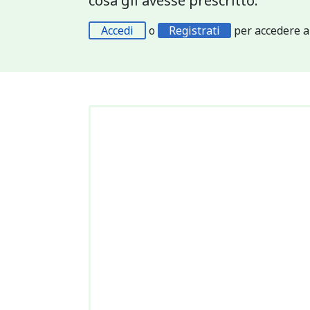
cosa gli avesse prescritto.
Accedi
o
Registrati
per accedere a