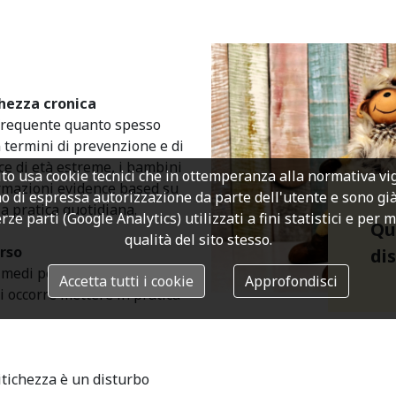
chezza cronica
 frequente quanto spesso
in termini di prevenzione e di
ce di età estreme, i bambini
to usa cookie tecnici che in ottemperanza alla normativa v
formazioni evidence based su
o di espressa autorizzazione da parte dell'utente e sono già a
a pratica quotidiana.
rze parti (Google Analytics) utilizzati a fini statistici e per 
Qu
qualità del sito stesso.
rso
di
imedi per la gestione della
Accetta tutti i cookie
Approfondisci
i occorre mettere in pratica
titichezza è un disturbo