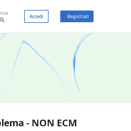
erca
Accedi
Registrati
roblema - NON ECM