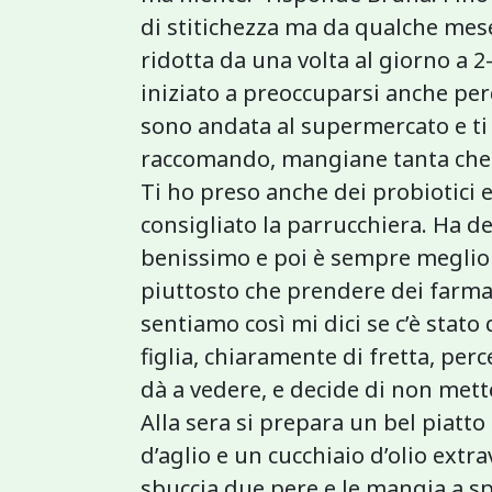
di stitichezza ma da qualche mese
ridotta da una volta al giorno a 2-
iniziato a preoccuparsi anche pe
sono andata al supermercato e ti 
raccomando, mangiane tanta che p
Ti ho preso anche dei probiotici 
consigliato la parrucchiera. Ha de
benissimo e poi è sempre meglio 
piuttosto che prendere dei farmac
sentiamo così mi dici se c’è stat
figlia, chiaramente di fretta, per
dà a vedere, e decide di non mett
Alla sera si prepara un bel piatto
d’aglio e un cucchiaio d’olio extr
sbuccia due pere e le mangia a 