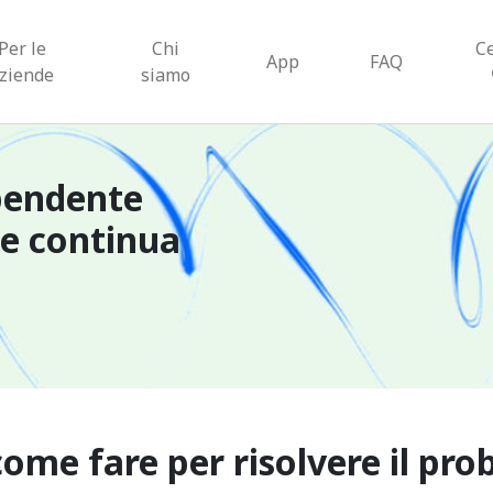
Per le
Chi
C
App
FAQ
ziende
siamo
pendente
ne continua
 come fare per risolvere il p