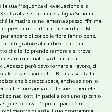
 la sua frequenza di evacuazione si è
3 volta alla settimana e la figlia Simona ha
rché la madre se ne lamenta spesso. “Prima
ho preso un po’ di frutta e verdura. Mi
er andare di corpo le fibre fanno bene.
e un integratore alle erbe che mi ha
tto che lei lo prende sempre e si trova
iniziare con qualcosa di naturale
i. Adesso però devo tornare al lavoro, ci
o qualche cambiamento”. Bruna ascolta la
cepisce che è preoccupata, anche se non lo
erle ulteriore ansia con le sue lamentele.
 di spinaci cotti in padella con uno spicchio
avergine di oliva. Dopo un paio d’ore
spicchi mentre guarda il suo programma