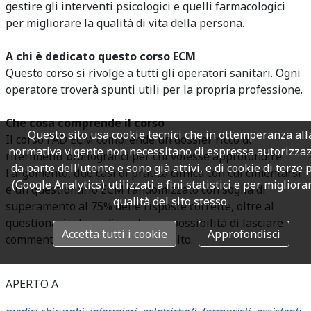
gestire gli interventi psicologici e quelli farmacologici
per migliorare la qualità di vita della persona.
A chi è dedicato questo corso ECM
Questo corso si rivolge a tutti gli operatori sanitari. Ogni
operatore troverà spunti utili per la propria professione.
Che cosa comprende il corso
Questo sito usa cookie tecnici che in ottemperanza all
Il corso FAD ECM comprende un dossier ricco di
normativa vigente non necessitano di espressa autorizza
riferimenti bibliografici per chi volesse approfondire
da parte dell'utente e sono già attivi, e di cookie di terze 
l'argomento, due casi di pratica clinica con cui cimentarsi
(Google Analytics) utilizzati a fini statistici e per migliora
e un questionario ECM randomizzato con soglia di
qualità del sito stesso.
superamento al 75% delle risposte corrette, oltre al
questionario di gradimento con possibilità di lasciare
Accetta tutti i cookie
Approfondisci
commenti in aperto sul corso svolto.
APERTO A