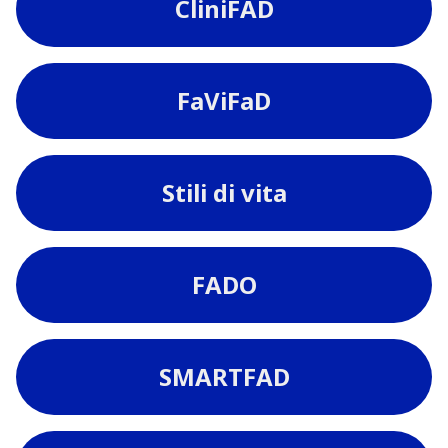
CliniFAD
FaViFaD
Stili di vita
FADO
SMARTFAD