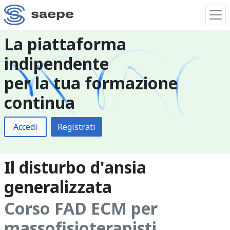
La piattaforma
indipendente
per la tua formazione
continua
Accedi
Registrati
Il disturbo d'ansia
generalizzata
Corso FAD ECM per
massofisioterapisti