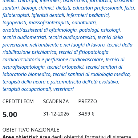
medici chirurghi
,
infermieri
,
ostetriche/i
,
farmacisti
,
assistenti
sanitari
,
biologi
,
chimici
,
dietisti
,
educatori professionali
,
fisici
,
fisioterapisti
,
igienisti dentali
,
infermieri pediatrici
,
logopedisti
,
massofisioterapisti
,
odontoiatri
,
ortottisti/assistenti di oftalmologia
,
podologi
,
psicologi
,
tecnici audiometristi
,
tecnici audioprotesisti
,
tecnici della
prevenzione nell'ambiente e nei luoghi di lavoro
,
tecnici della
riabilitazione psichiatrica
,
tecnici di fisiopatologia
cardiocircolatoria e perfusione cardiovascolare
,
tecnici di
neurofisiopatologia
,
tecnici ortopedici
,
tecnici sanitari di
laboratorio biomedico
,
tecnici sanitari di radiologia medica
,
terapisti della neuro e psicomotricità dell'età evolutiva
,
terapisti occupazionali
,
veterinari
CREDITI ECM
SCADENZA
PREZZO
5.00
31-12-2026
34.99 €
OBIETTIVO NAZIONALE
Area obiettivi:
Area degli obiettivi formativi di sistema