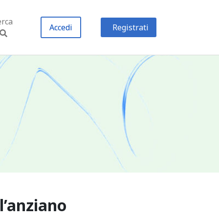
erca
Accedi
Registrati
ll’anziano