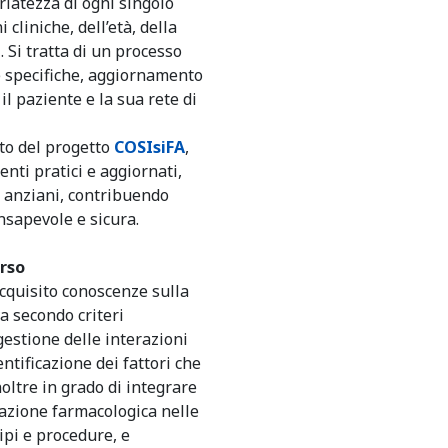
iatezza di ogni singolo
cliniche, dell’età, della
i. Si tratta di un processo
e specifiche, aggiornamento
l paziente e la sua rete di
to del progetto
COSIsiFA
,
enti pratici e aggiornati,
i anziani, contribuendo
nsapevole e sicura.
rso
acquisito conoscenze sulla
a secondo criteri
 gestione delle interazioni
entificazione dei fattori che
noltre in grado di integrare
iazione farmacologica nelle
ipi e procedure, e