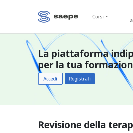
Corsi
a
La piattaforma indi
per la tua formazio
Accedi
Registrati
Revisione della terap