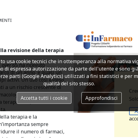
MENTI
la revisione della terapia
to usa cookie tecnici che in ottemperanza alla normativa v
i
over
65 ha ricevuto
o di espressa autorizzazione da parte dell'utente e sono già a
arco di un anno, e quasi un
rze parti (Google Analytics) utilizzati a fini statistici e per 
pi attivi. Un uso così esteso
qualità del sito stesso.
i a un rischio crescente di
Cre
rmacologiche
Accetta tutti i cookie
Approfondisci
Sol
 terapeutica, con ricadute
ta.
A
ella terapia e la
acc
un’importanza sempre
idurre il numero di farmaci,