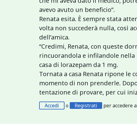
che mi aveva dato il medico, potr
avevo avuto un beneficio”.
Renata esita. È sempre stata att
volta non succederà nulla, così a
dell’amica.
“Credimi, Renata, con queste dorm
rincuorandola e infilandole nella
casa di lorazepam da 1 mg.
Tornata a casa Renata ripone le c
momento di non prenderle. Dopo l
tentazione di provare, per cui ini
Accedi
o
Registrati
per accedere a