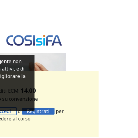
igente non
ttivi, e di
migliorare la
14.00
diti ECM:
o su convenzione
ccedi
o
Registrati
per
edere al corso