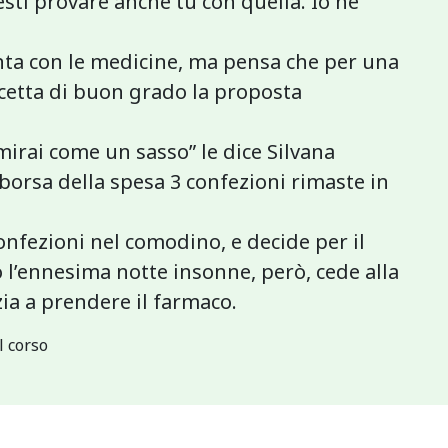
esti provare anche tu con quella. Io ne
enta con le medicine, ma pensa che per una
ccetta di buon grado la proposta
irai come un sasso” le dice Silvana
 borsa della spesa 3 confezioni rimaste in
onfezioni nel comodino, e decide per il
’ennesima notte insonne, però, cede alla
zia a prendere il farmaco.
l corso