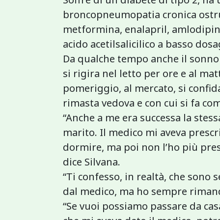
broncopneumopatia cronica ostrut
metformina, enalapril, amlodipina
acido acetilsalicilico a basso dos
Da qualche tempo anche il sonno h
si rigira nel letto per ore e al ma
pomeriggio, al mercato, si confid
rimasta vedova e con cui si fa co
“Anche a me era successa la stess
marito. Il medico mi aveva prescr
dormire, ma poi non l’ho più pres
dice Silvana.
“Ti confesso, in realtà, che sono
dal medico, ma ho sempre riman
“Se vuoi possiamo passare da cas