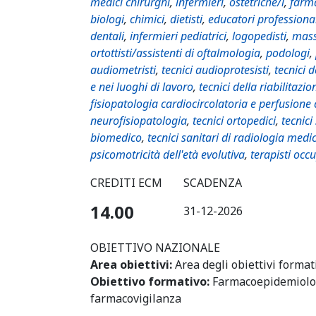
medici chirurghi
,
infermieri
,
ostetriche/i
,
farma
biologi
,
chimici
,
dietisti
,
educatori professiona
dentali
,
infermieri pediatrici
,
logopedisti
,
mass
ortottisti/assistenti di oftalmologia
,
podologi
,
audiometristi
,
tecnici audioprotesisti
,
tecnici 
e nei luoghi di lavoro
,
tecnici della riabilitazio
fisiopatologia cardiocircolatoria e perfusione
neurofisiopatologia
,
tecnici ortopedici
,
tecnici
biomedico
,
tecnici sanitari di radiologia medi
psicomotricità dell'età evolutiva
,
terapisti occ
CREDITI ECM
SCADENZA
14.00
31-12-2026
OBIETTIVO NAZIONALE
Area obiettivi:
Area degli obiettivi format
Obiettivo formativo:
Farmacoepidemiolo
farmacovigilanza