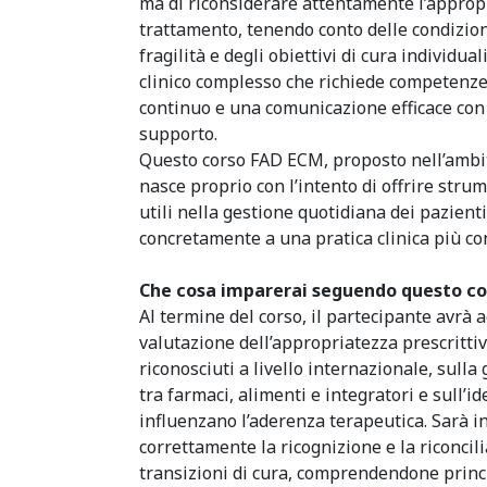
ma di riconsiderare attentamente l’appropr
trattamento, tenendo conto delle condizioni 
fragilità e degli obiettivi di cura individual
clinico complesso che richiede competenz
continuo e una comunicazione efficace con i
supporto.
Questo corso FAD ECM, proposto nell’ambi
nasce proprio con l’intento di offrire strum
utili nella gestione quotidiana dei pazient
concretamente a una pratica clinica più co
Che cosa imparerai seguendo questo co
Al termine del corso, il partecipante avrà 
valutazione dell’appropriatezza prescrittiv
riconosciuti a livello internazionale, sulla
tra farmaci, alimenti e integratori e sull’id
influenzano l’aderenza terapeutica.
Sarà i
correttamente la ricognizione e la riconcil
transizioni di cura, comprendendone princ