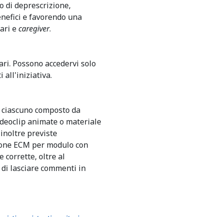
o di deprescrizione,
enefici e favorendo una
iari e
caregiver
.
itari. Possono accedervi solo
 all'iniziativa.
, ciascuno composto da
videoclip animate o materiale
inoltre previste
zione ECM per modulo con
 corrette, oltre al
 di lasciare commenti in