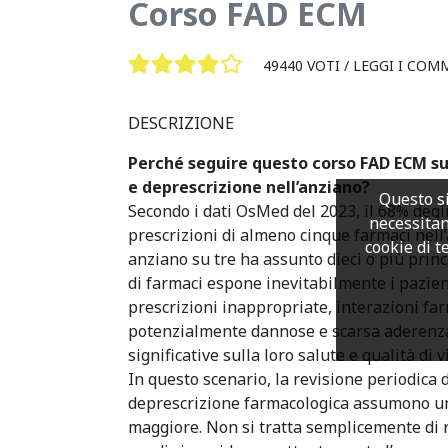
Corso FAD ECM
49440 VOTI /
LEGGI I COM
DESCRIZIONE
Perché seguire questo corso FAD ECM sul
e deprescrizione nell’anziano?
Questo si
Secondo i dati OsMed del 2023, il 68% degl
necessitan
prescrizioni di almeno cinque farmaci nell’
cookie di te
anziano su tre ha assunto dieci o più princi
di farmaci espone inevitabilmente i pazient
prescrizioni inappropriate, interazioni fa
potenzialmente dannose e scarsa aderenza
significative sulla loro salute e qualità di vi
In questo scenario, la revisione periodica d
deprescrizione farmacologica assumono 
maggiore. Non si tratta semplicemente di r