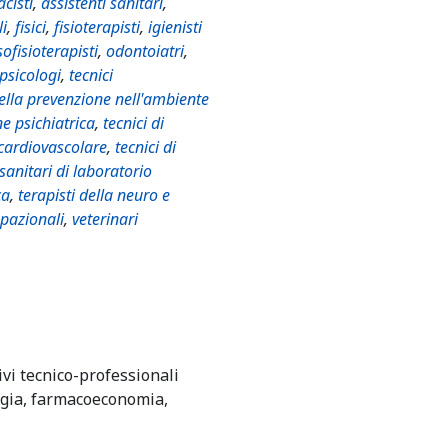
cisti
,
assistenti sanitari
,
li
,
fisici
,
fisioterapisti
,
igienisti
ofisioterapisti
,
odontoiatri
,
psicologi
,
tecnici
della prevenzione nell'ambiente
ne psichiatrica
,
tecnici di
 cardiovascolare
,
tecnici di
 sanitari di laboratorio
ca
,
terapisti della neuro e
upazionali
,
veterinari
ivi tecnico-professionali
gia, farmacoeconomia,