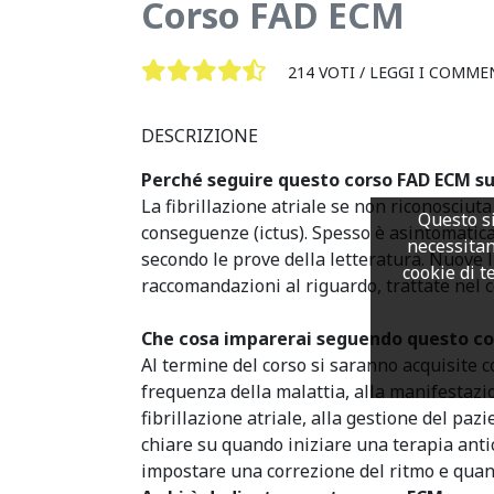
Corso FAD ECM
214 VOTI /
LEGGI I COMME
DESCRIZIONE
Perché seguire questo corso FAD ECM sull
La fibrillazione atriale se non riconosciut
Questo si
conseguenze (ictus). Spesso è asintomatic
necessitan
secondo le prove della letteratura. Nuove 
cookie di te
raccomandazioni al riguardo, trattate nel c
Che cosa imparerai seguendo questo co
Al termine del corso si saranno acquisite 
frequenza della malattia, alla manifestazi
fibrillazione atriale, alla gestione del paz
chiare su quando iniziare una terapia ant
impostare una correzione del ritmo e quan