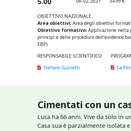
5.00
06-02-2027
34.99 €
OBIETTIVO NAZIONALE
Area obiettivi:
Area degli obiettivi format
Obiettivo formativo:
Applicazione nella 
principi e delle procedure dell'evidence b
EBP)
RESPONSABILE SCIENTIFICO
PROGRA
Stefano Guzzetti
La fibr
Cimentati con un cas
Luca ha 66 anni. Vive da solo in 
Casa sua è parzialmente isolata 