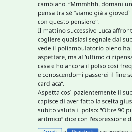
cambiano. “Mmmhhh, domani un p
pensa tra sé “siamo già a giovedì 
con questo pensiero”.
Il mattino successivo Luca affront
cogliere qualsiasi segnale dal su
vede il poliambulatorio pieno ha 
aspettare, ma all’ultimo ci ripens
casa e ho ancora il polso così fre
e conoscendomi passerei il fine s
cardiaca”.
Aspetta così pazientemente il suo
capisce di aver fatto la scelta giu
subito valuta il polso: “Oltre 90
aritmico” dice con l’espressione di 
Accedi
o
Registrati
per accedere a