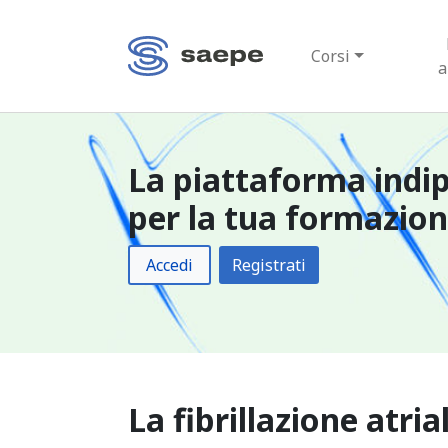
Corsi
a
La piattaforma indi
per la tua formazio
Accedi
Registrati
La fibrillazione atria