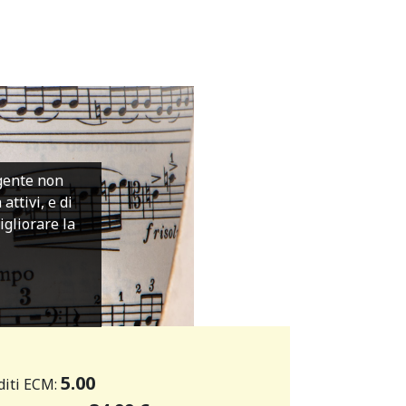
igente non
ttivi, e di
migliorare la
5.00
diti ECM: