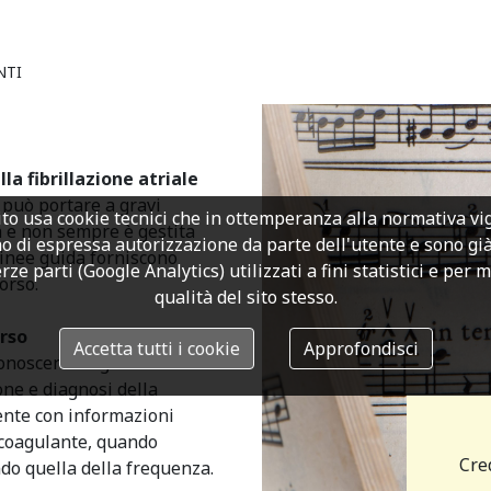
NTI
a fibrillazione atriale
a può portare a gravi
to usa cookie tecnici che in ottemperanza alla normativa v
a e non sempre è gestita
o di espressa autorizzazione da parte dell'utente e sono già a
linee guida forniscono
rze parti (Google Analytics) utilizzati a fini statistici e per 
orso.
qualità del sito stesso.
rso
Accetta tutti i cookie
Approfondisci
conoscenze riguardo alla
one e diagnosi della
iente con informazioni
icoagulante, quando
Cre
do quella della frequenza.