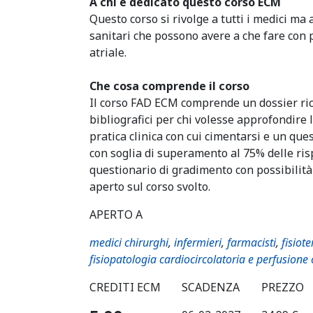
A chi è dedicato questo corso ECM
Questo corso si rivolge a tutti i medici ma 
sanitari che possono avere a che fare con p
atriale.
Che cosa comprende il corso
Il corso FAD ECM comprende un dossier ric
bibliografici per chi volesse approfondire l
pratica clinica con cui cimentarsi e un q
con soglia di superamento al 75% delle risp
questionario di gradimento con possibilità
aperto sul corso svolto.
APERTO A
medici chirurghi
,
infermieri
,
farmacisti
,
fisiote
fisiopatologia cardiocircolatoria e perfusione
CREDITI ECM
SCADENZA
PREZZO