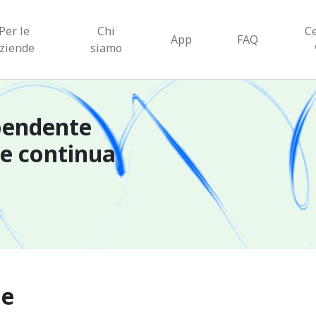
Per le
Chi
C
App
FAQ
ziende
siamo
pendente
ne continua
le