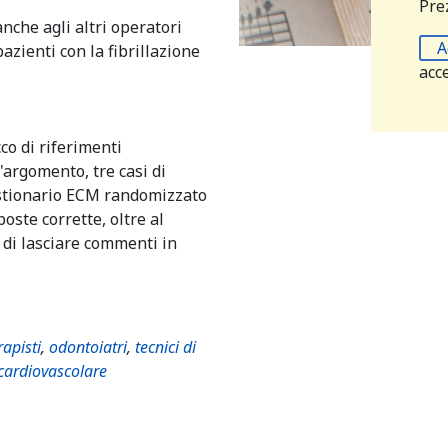
Prez
anche agli altri operatori
A
azienti con la fibrillazione
acc
co di riferimenti
'argomento, tre casi di
uestionario ECM randomizzato
oste corrette, oltre al
 di lasciare commenti in
rapisti
,
odontoiatri
,
tecnici di
 cardiovascolare