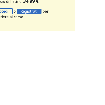
34.99 €
zo di listino:
ccedi
o
Registrati
per
edere al corso