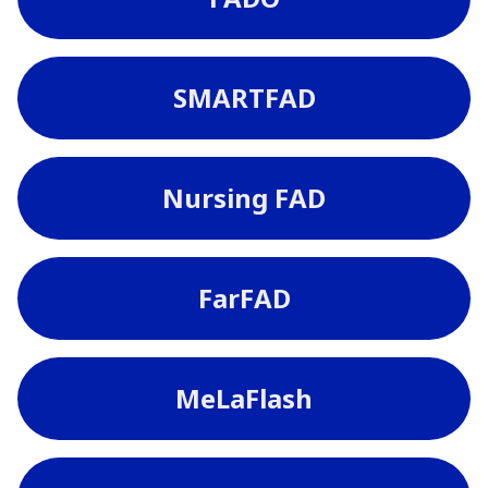
SMARTFAD
Nursing FAD
FarFAD
MeLaFlash