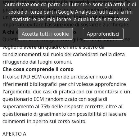
stato di salute, nonché sulle quantità raccomandate. In
autorizzazione da parte dell'utente e sono già attivi, e di
più avrai acquisito conoscenze sui benefici derivanti da
cookie di terze parti (Google Analytics) utilizzati a fini
un ridotto introito di zuccheri liberi e sul perché è
statistici e per migliorare la qualità del sito stesso.
importate evitare l'assunzione di sostanze zuccherate.
A chi è dedicato questo corso
Accetta tutti i cookie
Approfondisci
Questo corso si rivolge a tutti gli operatori sanitari che
vogliono avere un quadro chiaro e scevro da
condizionamenti sul ruolo dei carboidrati nella dieta
rifuggendo dai luoghi comuni.
Che cosa comprende il corso
Il corso FAD ECM comprende un dossier ricco di
riferimenti bibliografici per chi volesse approfondire
l'argomento, due casi di pratica con cui cimentarsi e un
questionario ECM randomizzato con soglia di
superamento al 75% delle risposte corrette, oltre al
questionario di gradimento con possibilità di lasciare
commenti in aperto sul corso svolto.
APERTO A