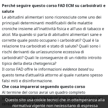
Perché seguire questo corso FAD ECM su carboidrati e
salute
Le abitudini alimentari sono riconosciute come uno dei
principali determinanti modificabili delle malattie
croniche insieme all’inattività fisica e all’uso di tabacco e
alcol. Ma quando si parla di abitudini alimentari sane e
corrette quale posto occupano i carboidrati? Qual è la
relazione tra carboidrati e stato di salute? Quali sono i
rischi derivanti da un'assunzione eccessiva di
carboidrati? Quali le conseguenze di un ridotto introito
tipico della dieta chetogenica?
Il corso FAD offre le informazioni
evidence based
su
questo tema d'attualità attorno al quale ruotano spesso
falsi miti e disinformazione.
Che cosa imparerai seguendo questo corso
Al termine del corso avrai un quadro completo
sull'importanza dei carboidrati nella dieta, sul ruolo dei
Questo sito usa cookie tecnici che in ottemperanza alla
cereali integrali e delle fibre nel mantenimento dello
normativa vigente non necessitano di espressa