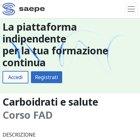
La piattaforma
indipendente
per la tua formazione
continua
Accedi
Registrati
Carboidrati e salute
Corso FAD
DESCRIZIONE