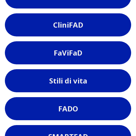
CliniFAD
FaViFaD
Stili di vita
FADO