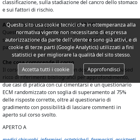
classificazione, sulla stadiazione del cancro dello stomaco
e sui fattori di rischio.
Questo sito usa cookie tecnici che in ottemperanza alla
A chi è dedicato questo corso FAD ECM
normativa vigente non necessitano di espressa
Questo corso FAD ECM si rivolge a tutti gli operatori
autorizzazione da parte dell'utente e sono già attivi, e di
sanitari, considerata la rilevanza e la diffusione della
cookie di terze parti (Google Analytics) utilizzati a fini
patologia.
statistici e per migliorare la qualità del sito stesso.
Che cosa comprende il corso
Accetta tutti i cookie
Approfondisci
Il corso FAD ECM comprende un dossier evidence based
ricco di riferimenti bibliografici per approfondimento,
due casi di pratica con cui cimentarsi e un questionario
ECM randomizzato con soglia di superamento al 75%
delle risposte corrette, oltre al questionario di
gradimento con possibilità di lasciare commenti in
aperto sul corso svolto.
APERTO A
medici chirurghi
,
infermieri
,
ostetriche/i
,
farmacisti
,
assistenti