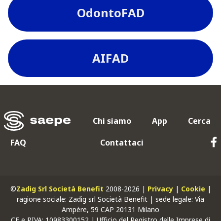
OdontoFAD
AIFAD
Chi siamo
App
Cerca
FAQ
Contattaci
©
Zadig Srl Società Benefit
2008-2026 |
Privacy
|
Cookie
|
ragione sociale: Zadig srl Società Benefit | sede legale: Via
Ampère, 59 CAP 20131 Milano
CF
e
PIVA
: 10983300152 | Ufficio del Registro delle Imprese di