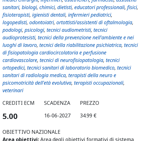
sanitari
,
biologi
,
chimici
,
dietisti
,
educatori professionali
,
fisici
,
fisioterapisti
,
igienisti dentali
,
infermieri pediatrici
,
logopedisti
,
odontoiatri
,
ortottisti/assistenti di oftalmologia
,
podologi
,
psicologi
,
tecnici audiometristi
,
tecnici
audioprotesisti
,
tecnici della prevenzione nell'ambiente e nei
luoghi di lavoro
,
tecnici della riabilitazione psichiatrica
,
tecnici
di fisiopatologia cardiocircolatoria e perfusione
cardiovascolare
,
tecnici di neurofisiopatologia
,
tecnici
ortopedici
,
tecnici sanitari di laboratorio biomedico
,
tecnici
sanitari di radiologia medica
,
terapisti della neuro e
psicomotricità dell'età evolutiva
,
terapisti occupazionali
,
veterinari
CREDITI ECM
SCADENZA
PREZZO
5.00
16-06-2027
34.99 €
OBIETTIVO NAZIONALE
Area obiettivi:
Area degli obiettivi formativi di sistema