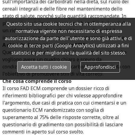
sull'importanza dei carboidrati nella dieta, sul ruolo dei
cereali integrali e delle fibre nel mantenimento dello
stato di salute, nonché sulle quantità raccomandate. In
più avrai acquisito conoscenze sui benefici derivanti da
Questo sito usa cookie tecnici che in ottemperanza alla
un ridotto introito di zuccheri liberi e sul perché è
normativa vigente non necessitano di espressa
importate evitare l'assunzione di sostanze zuccherate.
autorizzazione da parte dell'utente e sono già attivi, e di
A chi è dedicato questo corso ECM
cookie di terze parti (Google Analytics) utilizzati a fini
Questo corso si rivolge a tutti gli operatori sanitari che
statistici e per migliorare la qualità del sito stesso.
vogliono avere un quadro chiaro e scevro da
condizionamenti sul ruolo dei carboidrati nella dieta con
Accetta tutti i cookie
Approfondisci
l'obiettivo di promuovere stili di vita corretti.
Che cosa comprende il corso
Il corso FAD ECM comprende un dossier ricco di
riferimenti bibliografici per chi volesse approfondire
l'argomento, due casi di pratica con cui cimentarsi e un
questionario ECM randomizzato con soglia di
superamento al 75% delle risposte corrette, oltre al
questionario di gradimento con possibilità di lasciare
commenti in aperto sul corso svolto.