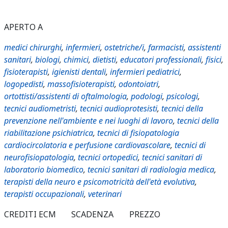
APERTO A
medici chirurghi
,
infermieri
,
ostetriche/i
,
farmacisti
,
assistenti
sanitari
,
biologi
,
chimici
,
dietisti
,
educatori professionali
,
fisici
,
fisioterapisti
,
igienisti dentali
,
infermieri pediatrici
,
logopedisti
,
massofisioterapisti
,
odontoiatri
,
ortottisti/assistenti di oftalmologia
,
podologi
,
psicologi
,
tecnici audiometristi
,
tecnici audioprotesisti
,
tecnici della
prevenzione nell'ambiente e nei luoghi di lavoro
,
tecnici della
riabilitazione psichiatrica
,
tecnici di fisiopatologia
cardiocircolatoria e perfusione cardiovascolare
,
tecnici di
neurofisiopatologia
,
tecnici ortopedici
,
tecnici sanitari di
laboratorio biomedico
,
tecnici sanitari di radiologia medica
,
terapisti della neuro e psicomotricità dell'età evolutiva
,
terapisti occupazionali
,
veterinari
CREDITI ECM
SCADENZA
PREZZO