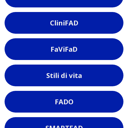
CliniFAD
FaViFaD
Stili di vita
FADO
SMARTFAD