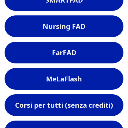
Nursing FAD
FarFAD
MeLaFlash
Corsi per tutti (senza crediti)