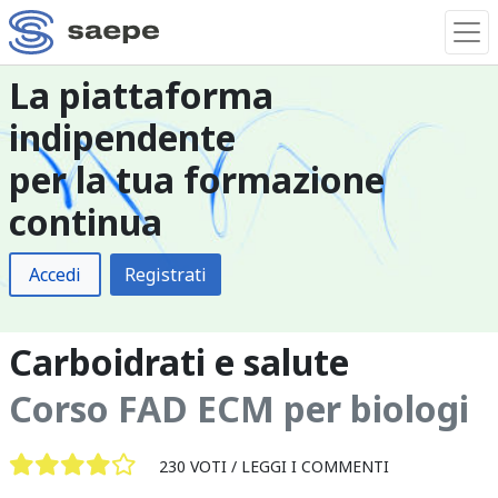
La piattaforma
indipendente
per la tua formazione
continua
Accedi
Registrati
Carboidrati e salute
Corso FAD ECM per biologi
230 VOTI /
LEGGI I COMMENTI