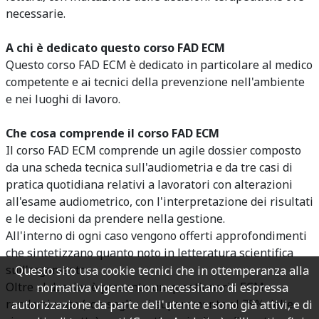
necessarie.
A chi è dedicato questo corso FAD ECM
Questo corso FAD ECM è dedicato in particolare al medico
competente e ai tecnici della prevenzione nell'ambiente
e nei luoghi di lavoro.
Che cosa comprende il corso FAD ECM
Il corso FAD ECM comprende un agile dossier composto
da una scheda tecnica sull'audiometria e da tre casi di
pratica quotidiana relativi a lavoratori con alterazioni
all'esame audiometrico, con l'interpretazione dei risultati
e le decisioni da prendere nella gestione.
All'interno di ogni caso vengono offerti approfondimenti
che sintetizzano quanto noto in letteratura scientifica
sull'argomento.
Questo sito usa cookie tecnici che in ottemperanza alla
Oltre al dossier è presente un questionario ECM
normativa vigente non necessitano di espressa
randomizzato (con soglia di superamento al 75% delle
autorizzazione da parte dell'utente e sono già attivi, e di