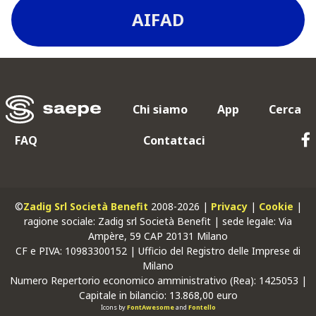
AIFAD
Chi siamo
App
Cerca
FAQ
Contattaci
©
Zadig Srl Società Benefit
2008-2026 |
Privacy
|
Cookie
|
ragione sociale: Zadig srl Società Benefit | sede legale: Via
Ampère, 59 CAP 20131 Milano
CF
e
PIVA
: 10983300152 | Ufficio del Registro delle Imprese di
Milano
Numero Repertorio economico amministrativo (Rea): 1425053 |
Capitale in bilancio: 13.868,00 euro
Icons by
FontAwesome
and
Fontello