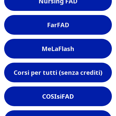
Nursing FAD
FarFAD
MeLaFlash
Corsi per tutti (senza crediti)
COSIsiFAD