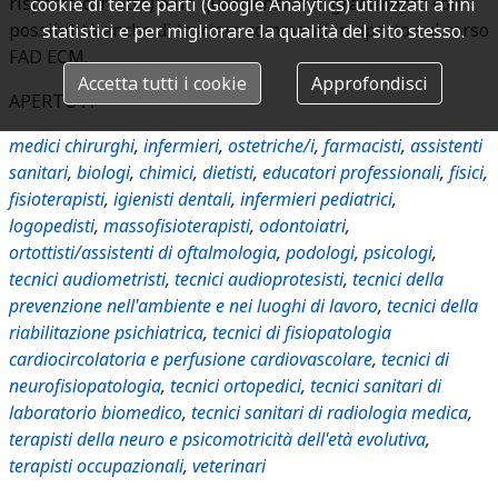
risposte corrette) e un questionario di gradimento con
cookie di terze parti (Google Analytics) utilizzati a fini
possibilità anche di lasciare commenti in aperto sul corso
statistici e per migliorare la qualità del sito stesso.
FAD ECM.
Accetta tutti i cookie
Approfondisci
APERTO A
medici chirurghi
,
infermieri
,
ostetriche/i
,
farmacisti
,
assistenti
sanitari
,
biologi
,
chimici
,
dietisti
,
educatori professionali
,
fisici
,
fisioterapisti
,
igienisti dentali
,
infermieri pediatrici
,
logopedisti
,
massofisioterapisti
,
odontoiatri
,
ortottisti/assistenti di oftalmologia
,
podologi
,
psicologi
,
tecnici audiometristi
,
tecnici audioprotesisti
,
tecnici della
prevenzione nell'ambiente e nei luoghi di lavoro
,
tecnici della
riabilitazione psichiatrica
,
tecnici di fisiopatologia
cardiocircolatoria e perfusione cardiovascolare
,
tecnici di
neurofisiopatologia
,
tecnici ortopedici
,
tecnici sanitari di
laboratorio biomedico
,
tecnici sanitari di radiologia medica
,
terapisti della neuro e psicomotricità dell'età evolutiva
,
terapisti occupazionali
,
veterinari